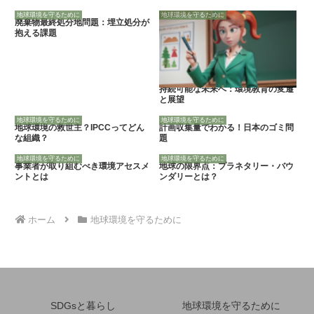
地球環境を守るために
地球環境を守るために
廃棄物最終処分地問題：埋立処分が
抱える課題
持続可能な未来へ：環境教育の変遷
と展望
地球環境を守るために
地球環境を守るために
地球環境の救世主？IPCCってどん
計画収集量でわかる！日本のゴミ問
な組織？
題
地球環境を守るために
地球環境を守るために
事業者が取り組むべき環境アセスメ
地球の限界点：プラネタリー・バウ
ントとは
ンダリーとは？
ホーム
地球環境を守るために
SDGsと暮らし
地球環境を守るために