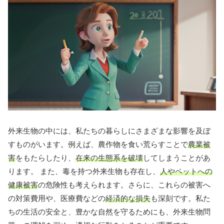
外来生物の中には、私たちの暮らしにさまざまな影響を及ぼ
すものがいます。例えば、農作物を食い荒らすことで
農業被
害
をもたらしたり、
在来の生態系を破壊
してしまうことがあ
ります。 また、毒を持つ外来生物も存在し、
人やペットへの
健康被害
の危険性も考えられます。さらに、これらの被害へ
の対策費用や、医療費などの
経済的な損失
も深刻です。私た
ちの生活の安全と、豊かな自然を守るためにも、外来生物問