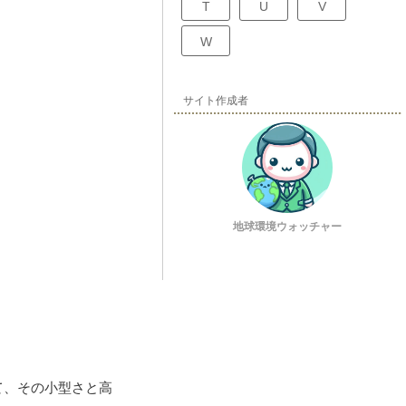
T
U
V
W
サイト作成者
地球環境ウォッチャー
て、その小型さと高