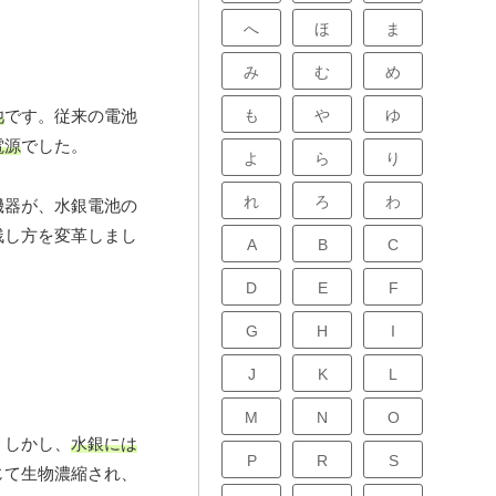
へ
ほ
ま
み
む
め
も
や
ゆ
池
です。従来の電池
電源
でした。
よ
ら
り
れ
ろ
わ
機器が、水銀電池の
残し方を変革しまし
A
B
C
D
E
F
G
H
I
J
K
L
M
N
O
。しかし、
水銀には
P
R
S
じて生物濃縮され、