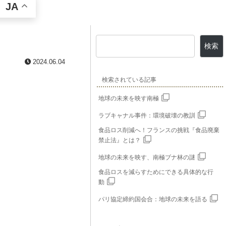
JA
検索
2024.06.04
検索されている記事
地球の未来を映す南極
ラブキャナル事件：環境破壊の教訓
食品ロス削減へ！フランスの挑戦『食品廃棄
禁止法』とは？
地球の未来を映す、南極ブナ林の謎
食品ロスを減らすためにできる具体的な行
動
パリ協定締約国会合：地球の未来を語る