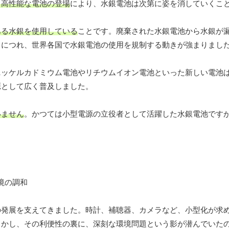
り高性能な電池の登場
により、水銀電池は次第に姿を消していくこ
ある水銀を使用している
ことです。廃棄された水銀電池から水銀が
るにつれ、世界各国で水銀電池の使用を規制する動きが強まりまし
ニッケルカドミウム電池やリチウムイオン電池といった新しい電池
源として広く普及しました。
いません
。かつては小型電源の立役者として活躍した水銀電池です
の発展を支えてきました。時計、補聴器、カメラなど、小型化が求
しかし、その利便性の裏に、深刻な環境問題という影が潜んでいた