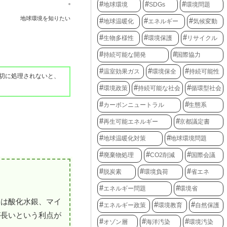
地球環境
SDGs
環境問題
地球環境を知りたい
地球温暖化
エネルギー
気候変動
生物多様性
環境保護
リサイクル
持続可能な開発
国際協力
温室効果ガス
環境保全
持続可能性
切に処理されないと、
環境政策
持続可能な社会
循環型社会
カーボンニュートラル
生態系
再生可能エネルギー
京都議定書
地球温暖化対策
地球環境問題
廃棄物処理
CO2削減
国際会議
脱炭素
環境負荷
省エネ
エネルギー問題
環境省
には酸化水銀、マイ
エネルギー政策
環境教育
自然保護
が長いという利点が
オゾン層
海洋汚染
環境汚染