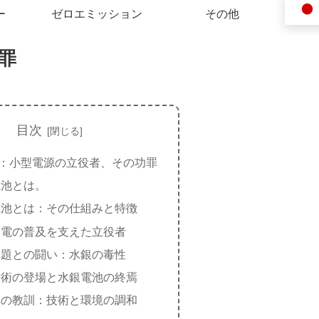
ー
ゼロエミッション
その他
罪
目次
：小型電源の立役者、その功罪
電池とは。
電池とは：その仕組みと特徴
家電の普及を支えた立役者
問題との闘い：水銀の毒性
技術の登場と水銀電池の終焉
への教訓：技術と環境の調和