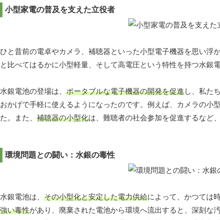
小型家電の普及を支えた立役者
ひと昔前の電卓やカメラ、補聴器といった小型電子機器を思い浮
と比べてはるかに小型軽量、そして高電圧という特性を持つ水銀
水銀電池の登場は、
ポータブルな電子機器の開発を促進
し、私た
おかげで手軽に使えるようになったのです。例えば、カメラの小
た。また、
補聴器の小型化
は、難聴者の社会参加を促進するなど
環境問題との闘い：水銀の毒性
水銀電池は、
その小型化と安定した電力供給
によって、かつては
強い毒性
があり、廃棄された電池から環境へ流出すると、深刻な