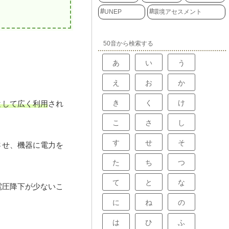
UNEP
環境アセスメント
50音から検索する
あ
い
う
え
お
か
き
く
け
として広く利用
され
こ
さ
し
す
せ
そ
させ、機器に電力を
た
ち
つ
て
と
な
電圧降下が少ないこ
に
ね
の
は
ひ
ふ