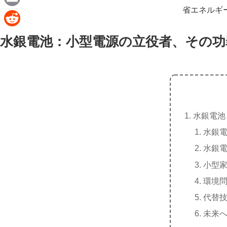
e
a
省エネルギ
E
c
m
R
水銀電池：小型電源の立役者、その功
e
a
e
b
i
d
o
l
d
o
i
k
t
水銀電池
水銀
水銀
小型
環境
代替
未来