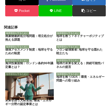
Pocket
LINE
コピー
関連記事
地球環境を守るために
地球環境を守るために
廃棄物最終処分地問題：埋立処分が
地球を救う？ネイチャーポジティブ
抱える課題
とは
地球環境を守るために
地球環境を守るために
環境アセスメント制度：地球を守る
フロン破壊業者: 地球を守る隠れた
ための制度
戦士たち
地球環境を守るために
地球環境を守るために
海洋投棄規制：ロンドン条約96年議
地球の未来を変える：持続可能性パ
定書とは？
ネルの提言
地球環境を守るために
地球環境を守るために
地球を救うODA：環境・エネルギー
問題への取り組み
未来を担う人材育成: 環境・エネル
ギー分野の認定事業とは