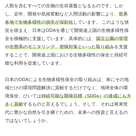
人類を含むすべての生物の生存基盤となるものです。しか
し、近年、開発や気候変動など人間活動の影響により、
世界
各地で生物多様性の損失が深刻化
しています。 このような状
況を踏まえ、日本はODAを通じて開発途上国の生物多様性保
全を積極的に支援しています。具体的には、
国立公園の管理
や生態系のモニタリング、密猟対策といった取り組み
を支援
することで、開発途上国における生物多様性の保全と持続可
能な利用を促進しています。
日本のODAによる生物多様性保全の取り組みは、単にその地
域だけの環境問題解決に貢献するだけでなく、地球全体の環
境保全、ひいては
持続可能な開発目標（SDGs）の達成にも大
きく貢献
するものと言えるでしょう。そして、それは将来世
代に豊かな自然を引き継ぐための、未来への投資と言えるの
ではないでしょうか。