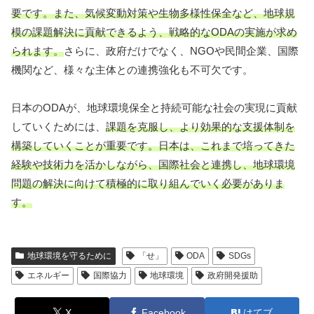
要です。また、気候変動対策や生物多様性保全など、地球規
模の課題解決に貢献できるよう、戦略的なODAの実施が求め
られます。
さらに、政府だけでなく、NGOや民間企業、国際
機関など、様々な主体との連携強化も不可欠です。
日本のODAが、地球環境保全と持続可能な社会の実現に貢献
していくためには、
課題を克服し、より効果的な支援体制を
構築していくことが重要です。日本は、これまで培ってきた
経験や技術力を活かしながら、国際社会と連携し、地球環境
問題の解決に向けて積極的に取り組んでいく必要がありま
す。
地球環境を守るために
「せ」
ODA
SDGs
エネルギー
国際協力
地球環境
政府開発援助
X
Facebook
はてブ