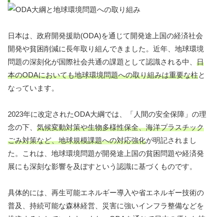
日本は、政府開発援助(ODA)を通じて開発途上国の経済社会
開発や貧困削減に長年取り組んできました。近年、地球環境
問題の深刻化が国際社会共通の課題として認識される中、
日
本のODAにおいても地球環境問題への取り組みは重要な柱
と
なっています。
2023年に改定されたODA大綱では、「人間の安全保障」の理
念の下、
気候変動対策や生物多様性保全、海洋プラスチック
ごみ対策など、地球規模課題への対応強化
が明記されまし
た。これは、地球環境問題が開発途上国の貧困問題や経済発
展にも深刻な影響を及ぼすという認識に基づくものです。
具体的には、再生可能エネルギー導入や省エネルギー技術の
普及、持続可能な森林経営、災害に強いインフラ整備などを