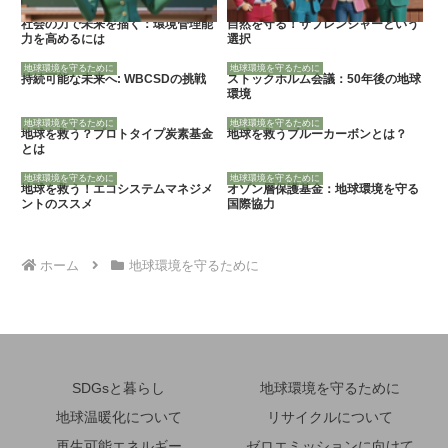
社会の力で未来を描く：環境管理能
自然を守る！サブレンジャーという
力を高めるには
選択
地球環境を守るために
地球環境を守るために
持続可能な未来へ: WBCSDの挑戦
ストックホルム会議：50年後の地球
環境
地球環境を守るために
地球環境を守るために
地球を救う？プロトタイプ炭素基金
地球を救うブルーカーボンとは？
とは
地球環境を守るために
地球環境を守るために
地球を救う！エコシステムマネジメ
オゾン層保護基金：地球環境を守る
ントのススメ
国際協力
ホーム
地球環境を守るために
SDGsと暮らし
地球環境を守るために
地球温暖化について
リサイクルについて
再生可能エネルギー
ゼロエミッションに向けて