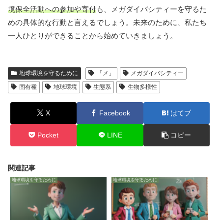
境保全活動への参加や寄付
も、メガダイバシティーを守るた
めの具体的な行動と言えるでしょう。未来のために、私たち
一人ひとりができることから始めていきましょう。
地球環境を守るために
「メ」
メガダイバシティー
固有種
地球環境
生態系
生物多様性
X
Facebook
はてブ
Pocket
LINE
コピー
関連記事
地球環境を守るために
地球環境を守るために