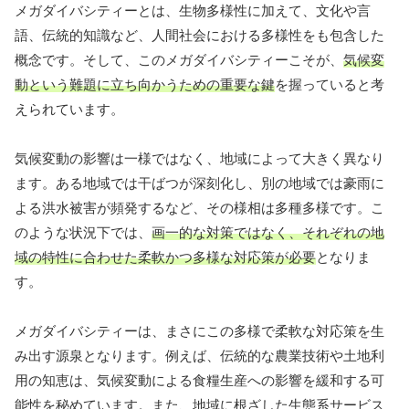
メガダイバシティーとは、生物多様性に加えて、文化や言
語、伝統的知識など、人間社会における多様性をも包含した
概念です。そして、このメガダイバシティーこそが、
気候変
動という難題に立ち向かうための重要な鍵
を握っていると考
えられています。
気候変動の影響は一様ではなく、地域によって大きく異なり
ます。ある地域では干ばつが深刻化し、別の地域では豪雨に
よる洪水被害が頻発するなど、その様相は多種多様です。こ
のような状況下では、
画一的な対策ではなく、それぞれの地
域の特性に合わせた柔軟かつ多様な対応策が必要
となりま
す。
メガダイバシティーは、まさにこの多様で柔軟な対応策を生
み出す源泉となります。例えば、伝統的な農業技術や土地利
用の知恵は、気候変動による食糧生産への影響を緩和する可
能性を秘めています。また、地域に根ざした生態系サービス