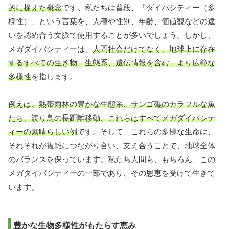
的に捉えた概念
です。私たちは普段、「ダイバシティー（多
様性）」という言葉を、人種や性別、年齢、価値観などの違
いを認め合う文脈で使用することが多いでしょう。しかし、
メガダイバシティーは、
人間社会だけでなく、地球上に存在
するすべての生き物、生態系、遺伝情報を含む、より広範な
多様性
を指します。
例えば、熱帯雨林の豊かな生態系、サンゴ礁のカラフルな魚
たち、渡り鳥の長距離移動、これらはすべてメガダイバシテ
ィーの素晴らしい例
です。そして、これらの多様な生命は、
それぞれが複雑につながり合い、支え合うことで、地球全体
のバランスを保っています。私たち人間も、もちろん、この
メガダイバシティーの一部であり、その恩恵を受けて生きて
います。
豊かな生物多様性がもたらす恵み