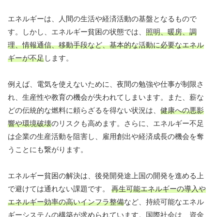
エネルギーは、人間の生活や経済活動の基盤となるもので
す。しかし、エネルギー貧困の状態では、
照明、暖房、調
理、情報通信、移動手段など、基本的な活動に必要なエネル
ギーが不足
します。
例えば、電気を使えないために、夜間の勉強や仕事が制限さ
れ、生産性や教育の機会が失われてしまいます。また、薪な
どの伝統的な燃料に頼らざるを得ない状況は、
健康への悪影
響や環境破壊
のリスクも高めます。さらに、エネルギー不足
は企業の生産活動を阻害し、雇用創出や経済成長の機会を奪
うことにも繋がります。
エネルギー貧困の解決は、後発開発途上国の開発を進める上
で避けては通れない課題です。
再生可能エネルギーの導入や
エネルギー効率の高いインフラ整備
など、持続可能なエネル
ギーシステムの構築が求められています。国際社会は、資金