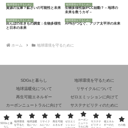
地球環境を守るために
地球環境を守るために
資源の宝庫？鉱さいの可能性と未来
生物多様性版IPCC始動？ – 地球の
未来を救うカギ –
地球環境を守るために
地球環境を守るために
田んぼの生きもの調査：生物多様性
APNがつなぐ、アジア太平洋の未来
と日本の未来
ホーム
地球環境を守るために
SDGsと暮らし
地球環境を守るために
地球温暖化について
リサイクルについて
再生可能エネルギー
ゼロエミッションに向けて
カーボンニュートラルに向けて
サステナビリティのために
省エネルギーのために
その他
カーボン
地球環境
地球温暖
リサイク
再生可能
ゼロエミ
サステナ
省エネル
© 2024 未来地球環境ナビ.
SDGsと暮
ニュート
を守るた
化につい
ルについ
エネルギ
ッション
ビリティ
ギーのた
その他
らし
ラルに向