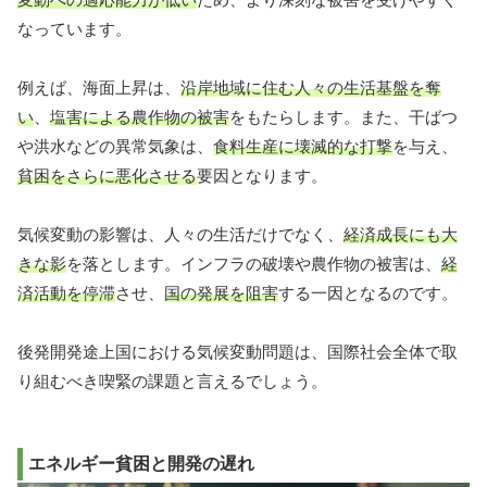
なっています。
例えば、海面上昇は、
沿岸地域に住む人々の生活基盤を奪
い
、
塩害による農作物の被害
をもたらします。また、干ばつ
や洪水などの異常気象は、
食料生産に壊滅的な打撃
を与え、
貧困をさらに悪化させる
要因となります。
気候変動の影響は、人々の生活だけでなく、
経済成長にも大
きな影
を落とします。インフラの破壊や農作物の被害は、
経
済活動を停滞
させ、
国の発展を阻害
する一因となるのです。
後発開発途上国における気候変動問題は、国際社会全体で取
り組むべき喫緊の課題と言えるでしょう。
エネルギー貧困と開発の遅れ