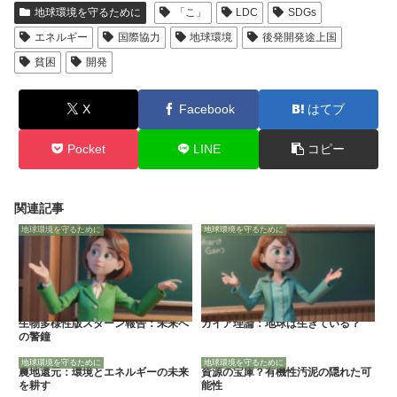
地球環境を守るために
「こ」
LDC
SDGs
エネルギー
国際協力
地球環境
後発開発途上国
貧困
開発
X
Facebook
はてブ
Pocket
LINE
コピー
関連記事
地球環境を守るために
地球環境を守るために
生物多様性版スターン報告：未来へ
ガイア理論：地球は生きている？
の警鐘
地球環境を守るために
地球環境を守るために
農地還元：環境とエネルギーの未来
資源の宝庫？有機性汚泥の隠れた可
を耕す
能性