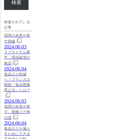
検索
検索されている
記事
地球の未来を映
す南極
2024.06.03
ラブキャナル事
件：環境破壊の
教訓
2024.06.04
食品ロス削減
へ！フランスの
挑戦『食品廃棄
禁止法』とは？
2024.06.03
地球の未来を映
す、南極ブナ林
の謎
2024.06.04
食品ロスを減ら
すためにできる
具体的な行動