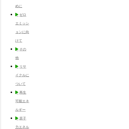
めに
ゼロ
エミッシ
ョンに向
けて
その
他
リサ
イクルに
ついて
再生
可能エネ
ルギー
原子
力エネル