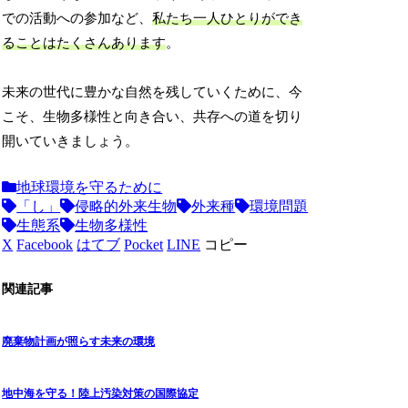
での活動への参加など、
私たち一人ひとりができ
ることはたくさんあります
。
未来の世代に豊かな自然を残していくために、今
こそ、生物多様性と向き合い、共存への道を切り
開いていきましょう。
地球環境を守るために
「し」
侵略的外来生物
外来種
環境問題
生態系
生物多様性
X
Facebook
はてブ
Pocket
LINE
コピー
関連記事
廃棄物計画が照らす未来の環境
地中海を守る！陸上汚染対策の国際協定