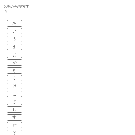
50音から検索す
る
あ
い
う
え
お
か
き
く
け
こ
さ
し
す
せ
そ