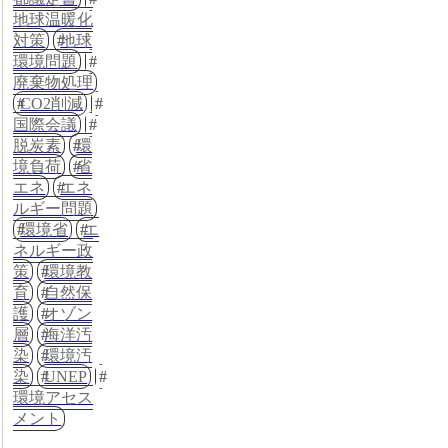
地球温暖化
対策
地球
環境問題
廃棄物処理
CO2削減
国際会議
脱炭素
環
境負荷
省
エネ
エネ
ルギー問題
環境省
エ
ネルギー政
策
環境教
育
自然保
護
オゾン
層
海洋汚
染
環境汚
染
UNEP
環境アセス
メント