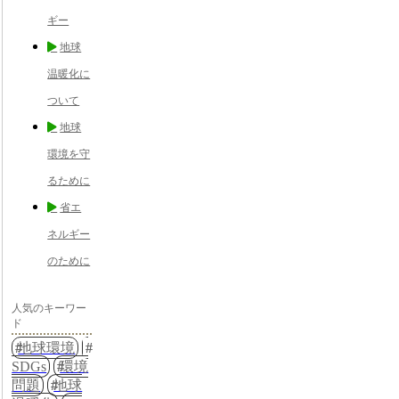
ギー
地球
温暖化に
ついて
地球
環境を守
るために
省エ
ネルギー
のために
人気のキーワー
ド
地球環境
SDGs
環境
問題
地球