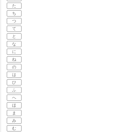
た
ち
つ
て
と
な
に
ね
の
は
ひ
ふ
へ
ほ
ま
み
む