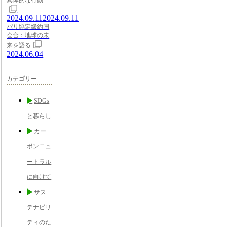
2024.09.11
2024.09.11
パリ協定締約国
会合：地球の未
来を語る
2024.06.04
カテゴリー
SDGs
と暮らし
カー
ボンニュ
ートラル
に向けて
サス
テナビリ
ティのた