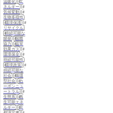
温暖化
エ
ネルギー
気候変動
生物多様性
環境保護
リサイクル
持続可能な
開発
国際
協力
温室
効果ガス
環境保全
持続可能性
環境政策
持続可能な
社会
循環
型社会
カ
ーボンニュ
ートラル
生態系
再
生可能エネ
ルギー
京
都議定書