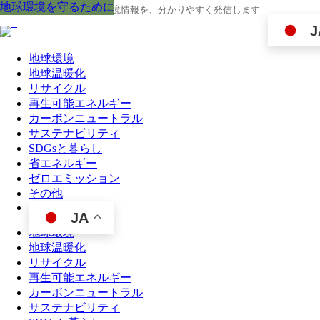
地球環境を守るために
地球環境を守るために
地球環境を守るために
地球環境を守るために
地球環境を守るために
地球環境を守るために
地球環境を守るために
地球環境を守るために
地球環境を守るために
地球の今と未来に役立つ環境情報を、分かりやすく発信します
J
地球環境
地球温暖化
リサイクル
再生可能エネルギー
カーボンニュートラル
サステナビリティ
SDGsと暮らし
省エネルギー
ゼロエミッション
その他
JA
地球環境
地球温暖化
リサイクル
再生可能エネルギー
カーボンニュートラル
サステナビリティ