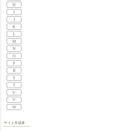
H
I
J
K
L
M
N
O
P
R
S
T
U
V
W
サイト作成者