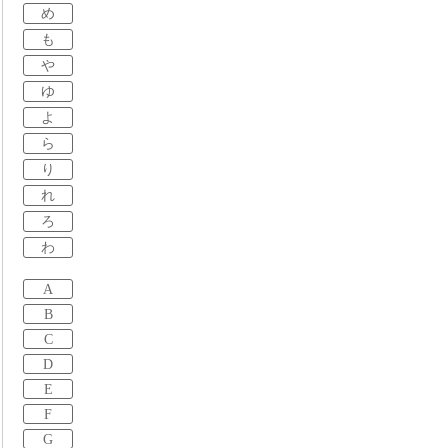
め
も
や
ゆ
よ
ら
り
れ
ろ
わ
A
B
C
D
E
F
G