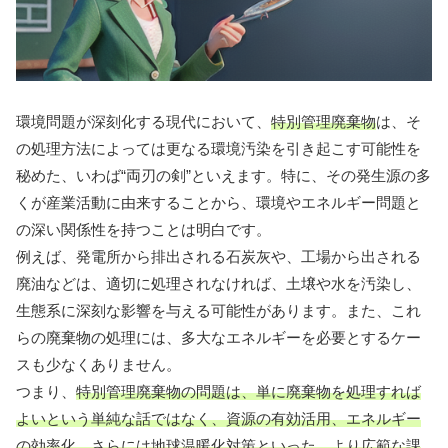
環境問題が深刻化する現代において、
特別管理廃棄物
は、そ
の処理方法によっては更なる環境汚染を引き起こす可能性を
秘めた、いわば“両刃の剣”といえます。特に、その発生源の多
くが産業活動に由来することから、環境やエネルギー問題と
の深い関係性を持つことは明白です。
例えば、発電所から排出される石炭灰や、工場から出される
廃油などは、適切に処理されなければ、土壌や水を汚染し、
生態系に深刻な影響を与える可能性があります。また、これ
らの廃棄物の処理には、多大なエネルギーを必要とするケー
スも少なくありません。
つまり、
特別管理廃棄物の問題は、単に廃棄物を処理すれば
よいという単純な話ではなく、資源の有効活用、エネルギー
の効率化、さらには地球温暖化対策といった、より広範な課