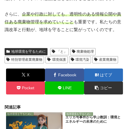
さらに、
企業や行政に対しても、透明性のある情報公開や責
任ある廃棄物管理を求めていくこと
も重要です。私たちの意
識改革と行動が、地球を守ることに繋がっていくのです。
地球環境を守るために
「と」
廃棄物処理
特別管理産業廃棄物
環境保護
環境汚染
産業廃棄物
X
Facebook
はてブ
Pocket
LINE
コピー
関連記事
地球環境を守るために
地球環境を守るために
エリカ号事件から学ぶ教訓：環境と
エネルギーの未来のために