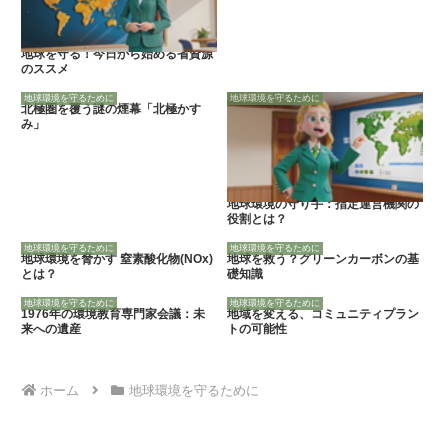
地球を守る！今日から始める省資源
のススメ
地球環境を守るために
地球環境を守るために
北極圏を覆う謎の煙幕「北極かす
み」
地球環境の守り手：指定運営機関の
役割とは？
地球環境を守るために
地球環境を守るために
地球環境を脅かす 窒素酸化物(NOx)
地球を救う？グリーンカーボンの基
とは？
礎知識
地球環境を守るために
地球環境を守るために
1976年の環境教育専門家会議：未
地域を変える、コミュニティプラン
来への遺産
トの可能性
ホーム
地球環境を守るために