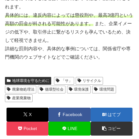
れます。
具体的には、違反内容によっては懲役刑や、最高3億円という
高額の罰金が科される可能性があります。
また、企業イメー
ジの低下や、取引停止に繋がるリスクも孕んでいるため、決
して軽視できません。
詳細な罰則内容や、具体的な事例については、関係省庁や専
門機関のウェブサイトなどでご確認ください。
地球環境を守るために
「サ」
リサイクル
廃棄物処理法
循環型社会
環境保護
環境問題
産業廃棄物
X
Facebook
はてブ
Pocket
LINE
コピー