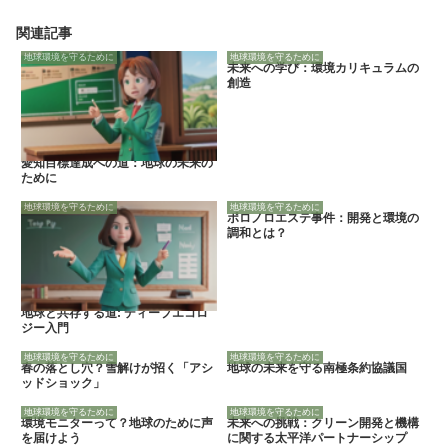
関連記事
地球環境を守るために
地球環境を守るために
未来への学び：環境カリキュラムの
創造
愛知目標達成への道：地球の未来の
ために
地球環境を守るために
地球環境を守るために
ポロノロエステ事件：開発と環境の
調和とは？
地球と共存する道: ディープエコロ
ジー入門
地球環境を守るために
地球環境を守るために
春の落とし穴？雪解けが招く「アシ
地球の未来を守る南極条約協議国
ッドショック」
地球環境を守るために
地球環境を守るために
環境モニターって？地球のために声
未来への挑戦：クリーン開発と機構
を届けよう
に関する太平洋パートナーシップ