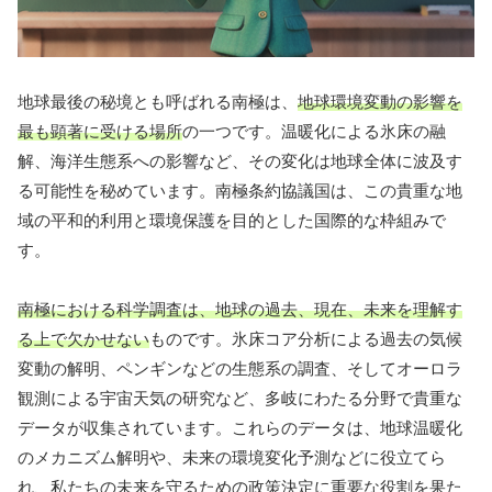
地球最後の秘境とも呼ばれる南極は、
地球環境変動の影響を
最も顕著に受ける場所
の一つです。温暖化による氷床の融
解、海洋生態系への影響など、その変化は地球全体に波及す
る可能性を秘めています。南極条約協議国は、この貴重な地
域の平和的利用と環境保護を目的とした国際的な枠組みで
す。
南極における科学調査は、地球の過去、現在、未来を理解す
る上で欠かせない
ものです。氷床コア分析による過去の気候
変動の解明、ペンギンなどの生態系の調査、そしてオーロラ
観測による宇宙天気の研究など、多岐にわたる分野で貴重な
データが収集されています。これらのデータは、地球温暖化
のメカニズム解明や、未来の環境変化予測などに役立てら
れ、私たちの未来を守るための政策決定に重要な役割を果た