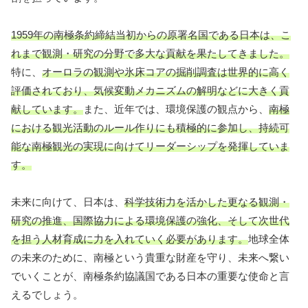
1959年の南極条約締結当初からの原署名国である日本は、こ
れまで観測・研究の分野で多大な貢献を果たしてきました。
特に、
オーロラの観測や氷床コアの掘削調査は世界的に高く
評価されており、気候変動メカニズムの解明などに大きく貢
献しています。
また、近年では、環境保護の観点から、
南極
における観光活動のルール作りにも積極的に参加し、持続可
能な南極観光の実現に向けてリーダーシップを発揮していま
す。
未来に向けて、日本は、
科学技術力を活かした更なる観測・
研究の推進、国際協力による環境保護の強化、そして次世代
を担う人材育成に力を入れていく必要があります。
地球全体
の未来のために、南極という貴重な財産を守り、未来へ繋い
でいくことが、南極条約協議国である日本の重要な使命と言
えるでしょう。