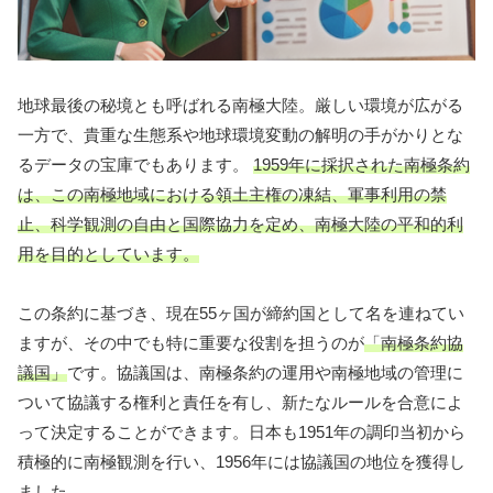
地球最後の秘境とも呼ばれる南極大陸。厳しい環境が広がる
一方で、貴重な生態系や地球環境変動の解明の手がかりとな
るデータの宝庫でもあります。
1959年に採択された南極条約
は、この南極地域における領土主権の凍結、軍事利用の禁
止、科学観測の自由と国際協力を定め、南極大陸の平和的利
用を目的としています。
この条約に基づき、現在55ヶ国が締約国として名を連ねてい
ますが、その中でも特に重要な役割を担うのが
「南極条約協
議国」
です。協議国は、南極条約の運用や南極地域の管理に
ついて協議する権利と責任を有し、新たなルールを合意によ
って決定することができます。日本も1951年の調印当初から
積極的に南極観測を行い、1956年には協議国の地位を獲得し
ました。