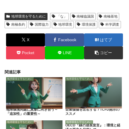
地球環境を守るために
「な」
南極協議国
南極基地
南極条約
国際協力
地球環境
環境保護
科学調査
X
Facebook
はてブ
Pocket
LINE
コピー
関連記事
地球環境を守るために
地球環境を守るために
地球環境問題に真摯に向き合う～
企業価値を左右する？TCFD開示の
「追加性」の重要性～
ススメ
地球環境を守るために
地球環境を守るために
OECD『緑の成長宣言』：環境と経