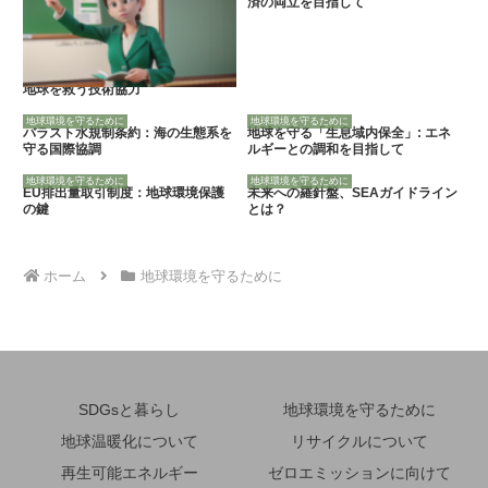
済の両立を目指して
地球を救う技術協力
地球環境を守るために
地球環境を守るために
バラスト水規制条約：海の生態系を
地球を守る「生息域内保全」: エネ
守る国際協調
ルギーとの調和を目指して
地球環境を守るために
地球環境を守るために
EU排出量取引制度：地球環境保護
未来への羅針盤、SEAガイドライン
の鍵
とは？
ホーム
地球環境を守るために
SDGsと暮らし
地球環境を守るために
地球温暖化について
リサイクルについて
再生可能エネルギー
ゼロエミッションに向けて