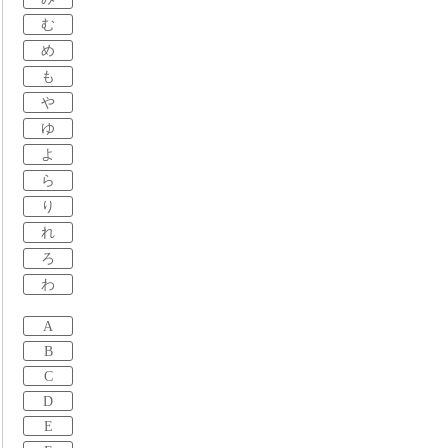
む
め
も
や
ゆ
よ
ら
り
れ
ろ
わ
A
B
C
D
E