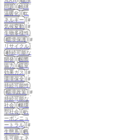
SDGs
環境
問題
地球
温暖化
エ
ネルギー
気候変動
生物多様性
環境保護
リサイクル
持続可能な
開発
国際
協力
温室
効果ガス
環境保全
持続可能性
環境政策
持続可能な
社会
循環
型社会
カ
ーボンニュ
ートラル
生態系
再
生可能エネ