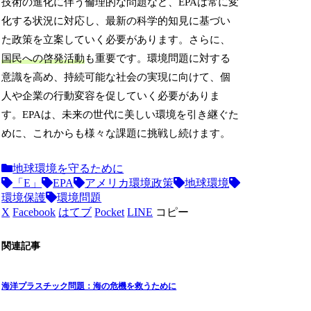
技術の進化に伴う倫理的な問題など、EPAは常に変
化する状況に対応し、最新の科学的知見に基づい
た政策を立案していく必要があります。さらに、
国民への啓発活動
も重要です。環境問題に対する
意識を高め、持続可能な社会の実現に向けて、個
人や企業の行動変容を促していく必要がありま
す。EPAは、未来の世代に美しい環境を引き継ぐた
めに、これからも様々な課題に挑戦し続けます。
地球環境を守るために
「E」
EPA
アメリカ環境政策
地球環境
環境保護
環境問題
X
Facebook
はてブ
Pocket
LINE
コピー
関連記事
海洋プラスチック問題：海の危機を救うために