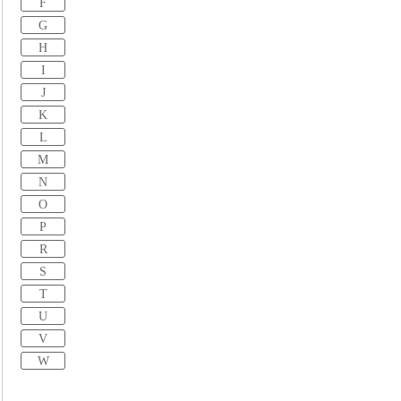
F
G
H
I
J
K
L
M
N
O
P
R
S
T
U
V
W