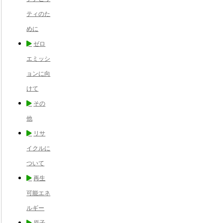
ティのた
めに
ゼロ
エミッシ
ョンに向
けて
その
他
リサ
イクルに
ついて
再生
可能エネ
ルギー
原子