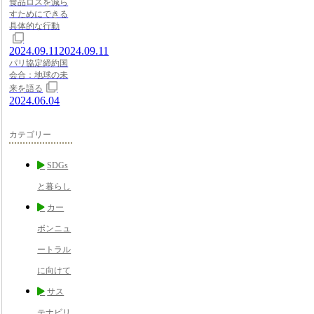
食品ロスを減ら
すためにできる
具体的な行動
2024.09.11
2024.09.11
パリ協定締約国
会合：地球の未
来を語る
2024.06.04
カテゴリー
SDGs
と暮らし
カー
ボンニュ
ートラル
に向けて
サス
テナビリ