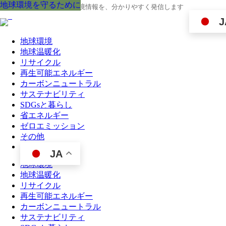
地球環境を守るために
地球環境を守るために
地球環境を守るために
地球環境を守るために
地球環境を守るために
地球環境を守るために
地球環境を守るために
地球環境を守るために
地球環境を守るために
地球の今と未来に役立つ環境情報を、分かりやすく発信します
J
地球環境
地球温暖化
リサイクル
再生可能エネルギー
カーボンニュートラル
サステナビリティ
SDGsと暮らし
省エネルギー
ゼロエミッション
その他
JA
地球環境
地球温暖化
リサイクル
再生可能エネルギー
カーボンニュートラル
サステナビリティ