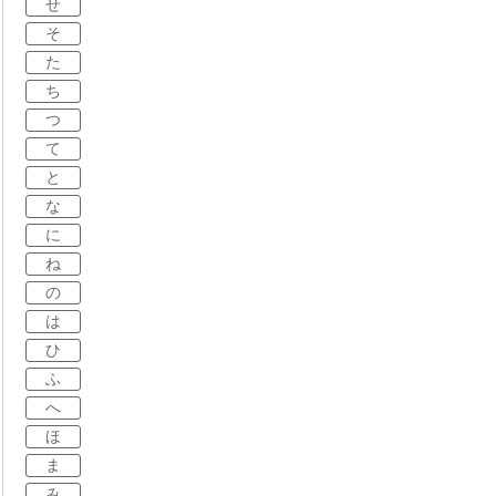
せ
そ
た
ち
つ
て
と
な
に
ね
の
は
ひ
ふ
へ
ほ
ま
み