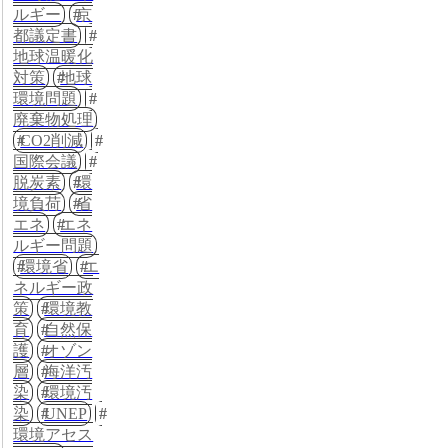
ルギー
京
都議定書
地球温暖化
対策
地球
環境問題
廃棄物処理
CO2削減
国際会議
脱炭素
環
境負荷
省
エネ
エネ
ルギー問題
環境省
エ
ネルギー政
策
環境教
育
自然保
護
オゾン
層
海洋汚
染
環境汚
染
UNEP
環境アセス