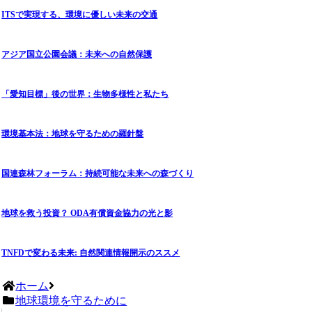
ITSで実現する、環境に優しい未来の交通
アジア国立公園会議：未来への自然保護
「愛知目標」後の世界：生物多様性と私たち
環境基本法：地球を守るための羅針盤
国連森林フォーラム：持続可能な未来への森づくり
地球を救う投資？ ODA有償資金協力の光と影
TNFDで変わる未来: 自然関連情報開示のススメ
ホーム
地球環境を守るために