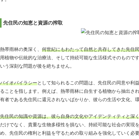
先住民の知恵と資源の搾取
熱帯雨林の奥深く、
何世紀にもわたって自然と共存してきた先住
用植物や伝統的な治療法、そして持続可能な生活様式そのもので
いう深刻な問題が後を絶ちません。
バイオパイラシー
として知られるこの問題は、先住民の同意や利
ることを指します。例えば、熱帯雨林に自生する植物から抽出さ
有者である先住民に還元されないばかりか、彼らの生活や文化、
先住民の知識や資源は、彼ら自身の文化やアイデンティティと深
だけでなく、貴重な生物多様性を損ない、持続可能な社会の実現
め、先住民の権利と利益を守るための取り組みを強化していく必