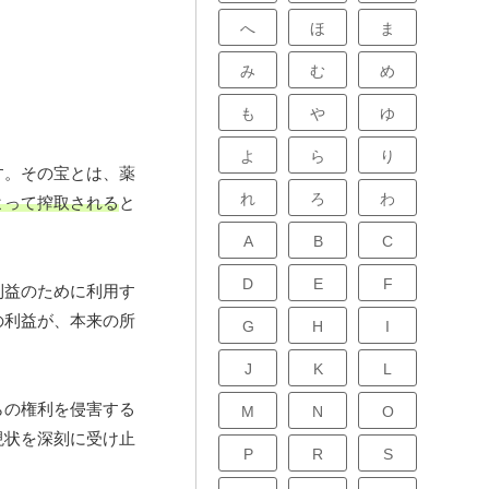
へ
ほ
ま
み
む
め
も
や
ゆ
よ
ら
り
す。その宝とは、薬
れ
ろ
わ
よって搾取される
と
A
B
C
D
E
F
利益のために利用す
の利益が、本来の所
G
H
I
J
K
L
らの権利を侵害する
M
N
O
現状を深刻に受け止
P
R
S