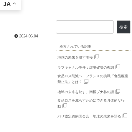
JA
検索
2024.06.04
検索されている記事
地球の未来を映す南極
ラブキャナル事件：環境破壊の教訓
食品ロス削減へ！フランスの挑戦『食品廃棄
禁止法』とは？
地球の未来を映す、南極ブナ林の謎
食品ロスを減らすためにできる具体的な行
動
パリ協定締約国会合：地球の未来を語る