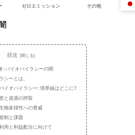
ー
ゼロエミッション
その他
闇
目次
奪: バイオパイラシーの闇
ラシーとは。
バイオパイラシー: 境界線はどこに?
恵と資源の搾取
生物多様性への脅威
規制と課題
利用と利益配分に向けて