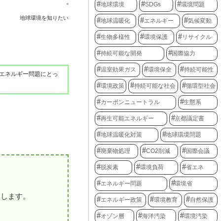
地球環境
SDGs
環境問題
地球環境を知りたい
地球温暖化
エネルギー
気候変動
生物多様性
環境保護
リサイクル
持続可能な開発
国際協力
温室効果ガス
環境保全
持続可能性
エネルギー問題にとっ
環境政策
持続可能な社会
循環型社会
カーボンニュートラル
生態系
再生可能エネルギー
京都議定書
地球温暖化対策
地球環境問題
廃棄物処理
CO2削減
国際会議
脱炭素
環境負荷
省エネ
エネルギー問題
環境省
指します。
エネルギー政策
環境教育
自然保護
オゾン層
海洋汚染
環境汚染