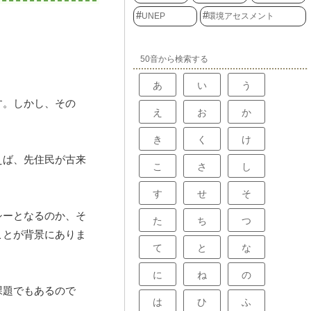
UNEP
環境アセスメント
50音から検索する
あ
い
う
す。しかし、その
え
お
か
き
く
け
えば、先住民が古来
こ
さ
し
す
せ
そ
シーとなるのか、そ
た
ち
つ
ことが背景にありま
て
と
な
に
ね
の
課題でもあるので
は
ひ
ふ