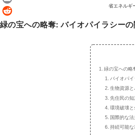
e
a
省エネルギ
E
c
m
R
緑の宝への略奪: バイオパイラシーの
e
a
e
b
i
d
o
l
d
o
i
k
t
緑の宝への略
バイオパイ
生物資源と
先住民の知
環境破壊と
国際的な法
持続可能な