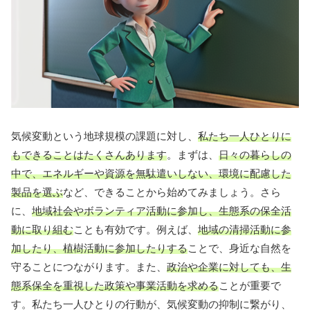
気候変動という地球規模の課題に対し、
私たち一人ひとりに
もできることはたくさんあります
。まずは、
日々の暮らしの
中で、エネルギーや資源を無駄遣いしない、環境に配慮した
製品を選ぶ
など、できることから始めてみましょう。さら
に、
地域社会やボランティア活動に参加し、生態系の保全活
動に取り組む
ことも有効です。例えば、
地域の清掃活動に参
加したり、植樹活動に参加したりする
ことで、身近な自然を
守ることにつながります。また、
政治や企業に対しても、生
態系保全を重視した政策や事業活動を求める
ことが重要で
す。私たち一人ひとりの行動が、気候変動の抑制に繋がり、