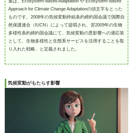
葉は、Ecosystem-based Adaptation や Ecosystem-based
Approach for Climate Change Adaptationの頭文字をとった
ものです。2008年の気候変動枠組条約締約国会議で国際自
然保護連合（IUCN）によって提唱され、翌2009年の生物
多様性条約締約国会議にて、気候変動の悪影響への適応策
として、生物多様性と生態系サービスを活用することを取
り入れた戦略、と定義されました。
気候変動がもたらす影響