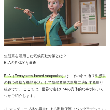
生態系を活用した気候変動対策とは？
EbAの具体的な事例
EbA（Ecosystem-based Adaptation）
は、その名の通り
生態系
の持つ多様な機能を活かして気候変動の影響に適応する
取り
組みです。 ここでは、世界で進むEbAの具体的な事例をいく
つかご紹介します。
-1. マングローブ林の再生による海岸保護（バングラデシュ）-