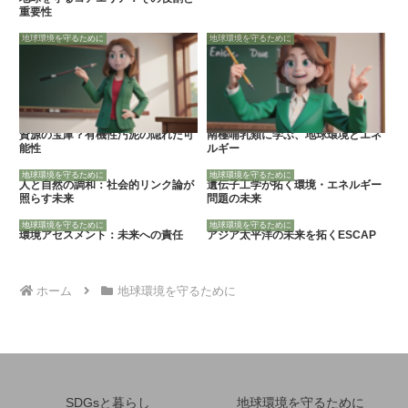
重要性
地球環境を守るために
地球環境を守るために
資源の宝庫？有機性汚泥の隠れた可
南極哺乳類に学ぶ、地球環境とエネ
能性
ルギー
地球環境を守るために
地球環境を守るために
人と自然の調和：社会的リンク論が
遺伝子工学が拓く環境・エネルギー
照らす未来
問題の未来
地球環境を守るために
地球環境を守るために
環境アセスメント：未来への責任
アジア太平洋の未来を拓くESCAP
ホーム
地球環境を守るために
SDGsと暮らし
地球環境を守るために