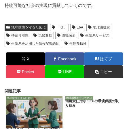
持続可能な社会の実現に貢献していくのです。
地球環境を守るために
「せ」
EbA
地球温暖化
持続可能性
気候変動
環境保全
生態系サービス
生態系を活用した気候変動適応
生物多様性
X
Facebook
はてブ
Pocket
LINE
コピー
関連記事
地球環境を守るために
地球環境を守るために
環境責任指令：EUの環境保護の取
り組み
地球を守るコアエリア：その役割と