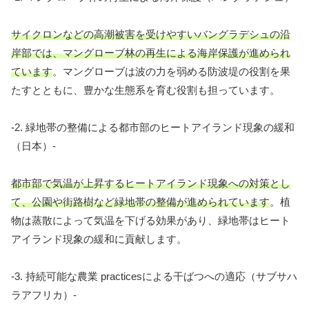
サイクロンなどの高潮被害を受けやすいバングラデシュの沿
岸部では、マングローブ林の再生による海岸保護が進められ
ています
。マングローブは波の力を弱める防波堤の役割を果
たすとともに、豊かな生態系を育む役割も担っています。
-2. 緑地帯の整備による都市部のヒートアイランド現象の緩和
（日本）-
都市部で気温が上昇するヒートアイランド現象への対策とし
て、公園や街路樹など緑地帯の整備が進められています
。植
物は蒸散によって気温を下げる効果があり、緑地帯はヒート
アイランド現象の緩和に貢献します。
-3. 持続可能な農業 practicesによる干ばつへの適応（サブサハ
ラアフリカ）-