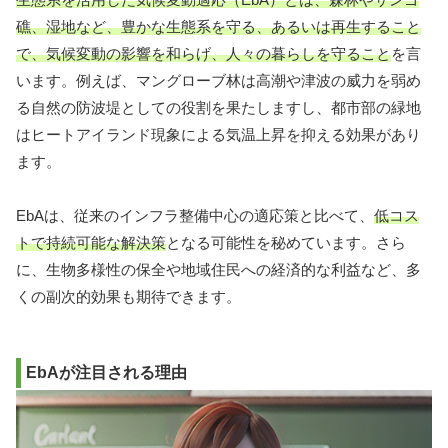
礁、湿地など、豊かな生態系を守る、あるいは再生すること
で、気候変動の影響を和らげ、人々の暮らしを守ること
を言
います。例えば、マングローブ林は高潮や津波の威力を弱め
る自然の防波堤としての役割を果たしますし、都市部の緑地
はヒートアイランド現象による気温上昇を抑える効果があり
ます。
EbAは、従来のインフラ整備中心の適応策と比べて、
低コス
トで持続可能な解決策
となる可能性を秘めています。さら
に、生物多様性の保全や地域住民への経済的な利益など、多
くの副次的効果も期待できます。
EbAが注目される理由