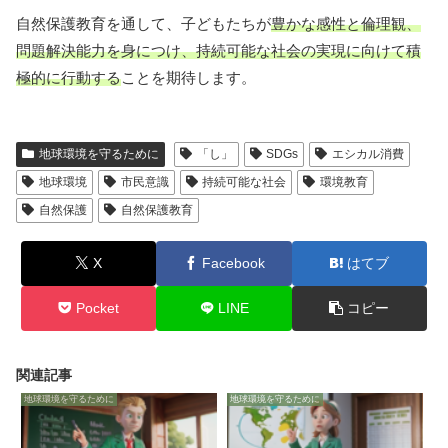
自然保護教育を通して、子どもたちが
豊かな感性と倫理観、
問題解決能力を身につけ、持続可能な社会の実現に向けて積
極的に行動する
ことを期待します。
地球環境を守るために
「し」
SDGs
エシカル消費
地球環境
市民意識
持続可能な社会
環境教育
自然保護
自然保護教育
X
Facebook
はてブ
Pocket
LINE
コピー
関連記事
地球環境を守るために
地球環境を守るために