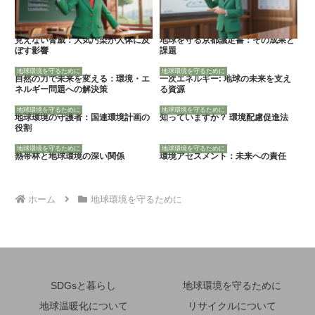
見えない脅威：大気汚染が人体に及
地球を守る京都議定書：その成果と
ぼす影響
課題
地球環境を守るために
地球環境を守るために
自然の力で未来を変える：環境・エ
一次エネルギー: 地球の未来を支え
ネルギー問題への解決策
る資源
地球環境を守るために
地球環境を守るために
地球環境の守護者：国連環境計画の
知っていますか？ 環境配慮促進法
役割
地球環境を守るために
地球環境を守るために
熱帯林と地球環境の深い関係
環境アセスメント：未来への責任
ホーム
地球環境を守るために
SDGsと暮らし
地球環境を守るために
地球温暖化について
リサイクルについて