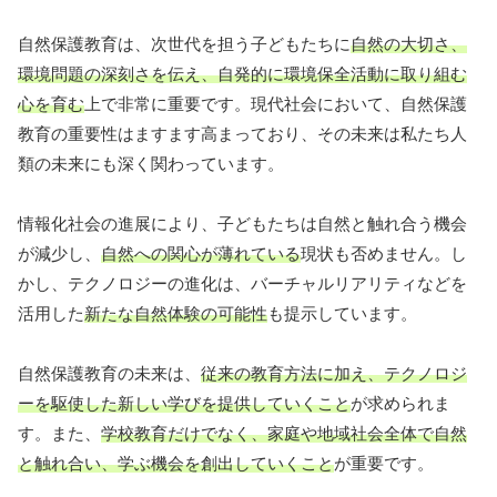
自然保護教育は、次世代を担う子どもたちに
自然の大切さ、
環境問題の深刻さを伝え、自発的に環境保全活動に取り組む
心を育む
上で非常に重要です。現代社会において、自然保護
教育の重要性はますます高まっており、その未来は私たち人
類の未来にも深く関わっています。
情報化社会の進展により、子どもたちは自然と触れ合う機会
が減少し、
自然への関心が薄れている
現状も否めません。し
かし、テクノロジーの進化は、バーチャルリアリティなどを
活用した
新たな自然体験の可能性
も提示しています。
自然保護教育の未来は、
従来の教育方法に加え、テクノロジ
ーを駆使した新しい学びを提供していくこと
が求められま
す。また、
学校教育だけでなく、家庭や地域社会全体で自然
と触れ合い、学ぶ機会を創出していくこと
が重要です。