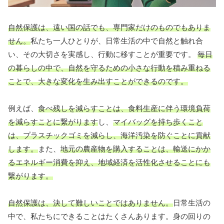
自然保護は、遠い国の話でも、専門家だけのものでもありま
せん。
私たち一人ひとりが、日常生活の中で自然と触れ合
い、その大切さを実感し、行動に移すことが重要です。
毎日
の暮らしの中で、自然を守るための小さな行動を積み重ねる
ことで、大きな変化を生み出すことができるのです。
例えば、
食べ残しを減らすことは、食料生産に伴う環境負荷
を減らすことに繋がります
し、
マイバッグを持ち歩くこと
は、プラスチックゴミを減らし、海洋汚染を防ぐことに貢献
します。
また、
地元の農産物を購入することは、輸送にかか
るエネルギー消費を抑え、地域経済を活性化させることにも
繋がります。
自然保護は、決して難しいことではありません。
日常生活の
中で、私たちにできることはたくさんあります。身の回りの