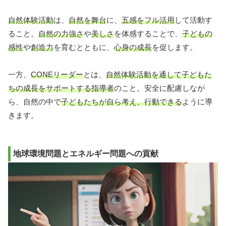
自然体験活動
は、
自然を舞台
に、
五感をフル活用
して活動す
ること。
自然の力強さ
や
美しさ
を体感することで、
子どもの
感性
や
創造力
を育むとともに、
心身の成長
を促します。
一方、
CONEリーダー
とは、
自然体験活動を通して子どもた
ちの成長をサポートする指導者
のこと。安全に配慮しなが
ら、自然の中で
子どもたちが自ら考え、行動できる
ように導
きます。
地球環境問題とエネルギー問題への貢献