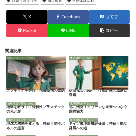
持続可能な社会
環境教育
自然体験活動
X
Facebook
はてブ
Pocket
LINE
コピー
関連記事
地球環境を守るために
地球環境を守るために
ラブキャナル事件：環境破壊の教訓
砂漠化との闘い：行動計画の進捗と
課題
地球環境を守るために
地球環境を守るために
地球を救う？生分解性プラスチック
北九州発！クリーンな未来へつなぐ
の光と影
国際協力
地球環境を守るために
地球環境を守るために
地球の未来を変える：持続可能性パ
ドイツ環境影響評価法：持続可能な
ネルの提言
発展への道