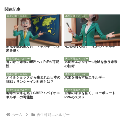
関連記事
再生可能エネルギー
再生可能エネルギー
広域系統長期方針：エネルギーの未
電力集約で拓く、未来のエネルギー
来を築く
再生可能エネルギー
再生可能エネルギー
電力から未来の燃料へ：PtFの可能
温度差エネルギー: 地球を救う未来
性
の技術
再生可能エネルギー
再生可能エネルギー
オイルショックから生まれた日本の
未来を照らす新エネルギー
挑戦：サンシャイン計画とは？
再生可能エネルギー
再生可能エネルギー
地球の未来を拓くGBEP：バイオエ
企業の未来を拓く、コーポレート
ネルギーの可能性
PPAのススメ
ホーム
再生可能エネルギー