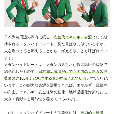
日本列島周辺の深海に眠る、
次世代エネルギー資源
として期
待されるメタンハイドレート。見た目は氷に似ていますが、
火を近づけると燃えることから「燃える氷」とも呼ばれてい
ます。
メタンハイドレートは、メタンガスと水が低温高圧の状態で
結晶化したもので、
日本周辺海域だけでも国内の天然ガス消
費量の約100年分に相当する量が埋蔵されている
と推定されて
います。この膨大な資源を活用できれば、エネルギー自給率
の向上、エネルギー安全保障の強化、地球温暖化対策などに
大きく貢献する可能性を秘めているのです。
しかし、メタンハイドレートの商業化には、
技術的・経済