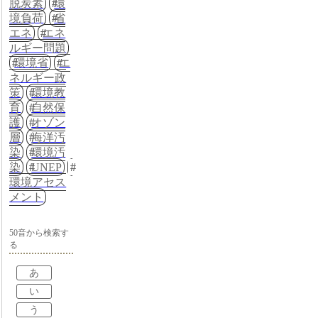
脱炭素
環
境負荷
省
エネ
エネ
ルギー問題
環境省
エ
ネルギー政
策
環境教
育
自然保
護
オゾン
層
海洋汚
染
環境汚
染
UNEP
環境アセス
メント
50音から検索す
る
あ
い
う