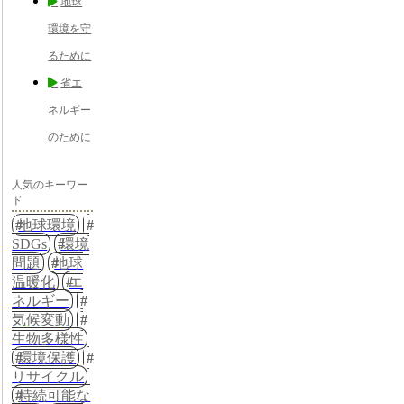
地球
環境を守
るために
省エ
ネルギー
のために
人気のキーワー
ド
地球環境
SDGs
環境
問題
地球
温暖化
エ
ネルギー
気候変動
生物多様性
環境保護
リサイクル
持続可能な