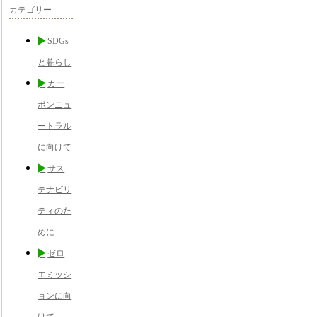
カテゴリー
SDGs
と暮らし
カー
ボンニュ
ートラル
に向けて
サス
テナビリ
ティのた
めに
ゼロ
エミッシ
ョンに向
けて