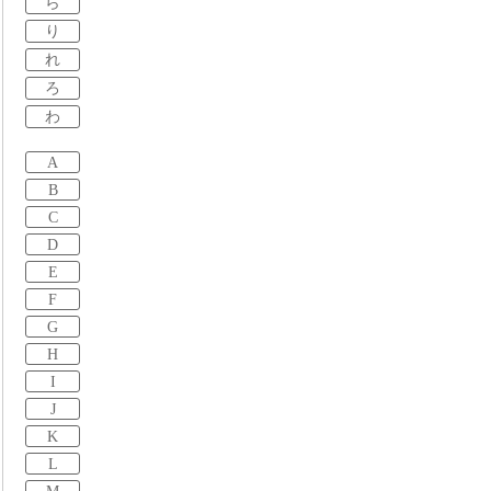
ら
り
れ
ろ
わ
A
B
C
D
E
F
G
H
I
J
K
L