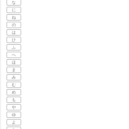
な
に
ね
の
は
ひ
ふ
へ
ほ
ま
み
む
め
も
や
ゆ
よ