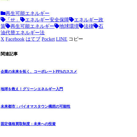
再生可能エネルギー
「せ」
エネルギー安全保障
エネルギー政
策
再生可能エネルギー
地球環境
法律
石
油代替エネルギー法
X
Facebook
はてブ
Pocket
LINE
コピー
関連記事
企業の未来を拓く、コーポレートPPAのススメ
地球を救え！グリーンエネルギー入門
未来都市：バイオマスタウン構想の可能性
固定価格買取制度：未来への投資