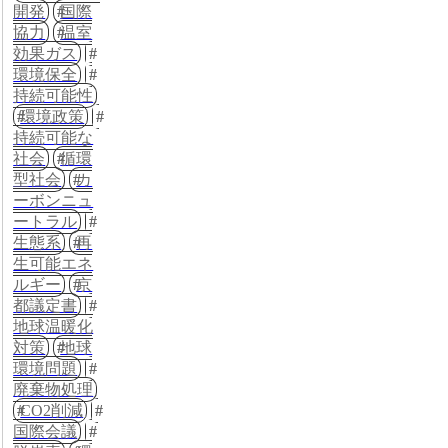
開発
国際
協力
温室
効果ガス
環境保全
持続可能性
環境政策
持続可能な
社会
循環
型社会
カ
ーボンニュ
ートラル
生態系
再
生可能エネ
ルギー
京
都議定書
地球温暖化
対策
地球
環境問題
廃棄物処理
CO2削減
国際会議