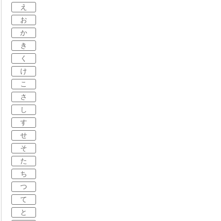
え
お
か
き
く
け
こ
さ
し
す
せ
そ
た
ち
つ
て
と