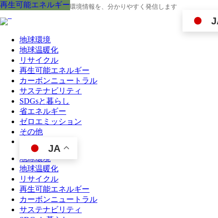
再生可能エネルギー
再生可能エネルギー
再生可能エネルギー
再生可能エネルギー
再生可能エネルギー
再生可能エネルギー
再生可能エネルギー
再生可能エネルギー
再生可能エネルギー
地球の今と未来に役立つ環境情報を、分かりやすく発信します
J
地球環境
地球温暖化
リサイクル
再生可能エネルギー
カーボンニュートラル
サステナビリティ
SDGsと暮らし
省エネルギー
ゼロエミッション
その他
JA
地球環境
地球温暖化
リサイクル
再生可能エネルギー
カーボンニュートラル
サステナビリティ