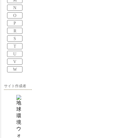
M
N
O
P
R
S
T
U
V
W
サイト作成者