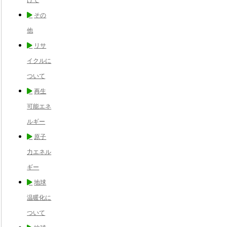
その
他
リサ
イクルに
ついて
再生
可能エネ
ルギー
原子
力エネル
ギー
地球
温暖化に
ついて