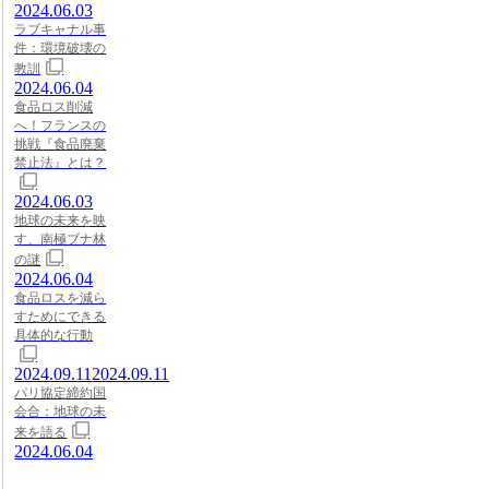
2024.06.03
ラブキャナル事
件：環境破壊の
教訓
2024.06.04
食品ロス削減
へ！フランスの
挑戦『食品廃棄
禁止法』とは？
2024.06.03
地球の未来を映
す、南極ブナ林
の謎
2024.06.04
食品ロスを減ら
すためにできる
具体的な行動
2024.09.11
2024.09.11
パリ協定締約国
会合：地球の未
来を語る
2024.06.04