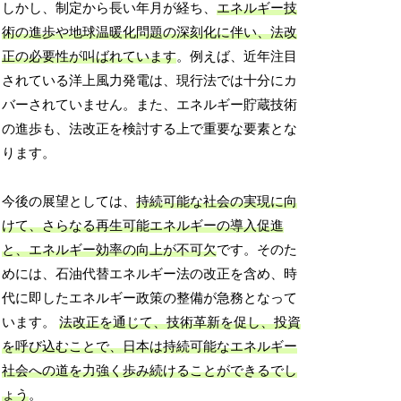
しかし、制定から長い年月が経ち、
エネルギー技
術の進歩や地球温暖化問題の深刻化に伴い、法改
正の必要性が叫ばれています
。例えば、近年注目
されている洋上風力発電は、現行法では十分にカ
バーされていません。また、エネルギー貯蔵技術
の進歩も、法改正を検討する上で重要な要素とな
ります。
今後の展望としては、
持続可能な社会の実現に向
けて、さらなる再生可能エネルギーの導入促進
と、エネルギー効率の向上が不可欠
です。そのた
めには、石油代替エネルギー法の改正を含め、時
代に即したエネルギー政策の整備が急務となって
います。
法改正を通じて、技術革新を促し、投資
を呼び込むことで、日本は持続可能なエネルギー
社会への道を力強く歩み続けることができるでし
ょう
。