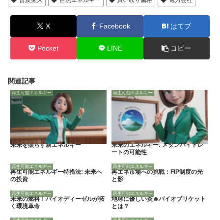
X
Facebook
はてブ
Pocket
LINE
コピー
関連記事
再生可能エネルギー
再生可能エネルギー
未来を照らす新エネルギー
未来のエネルギー: メタンハイドレ
ートの可能性
再生可能エネルギー
再生可能エネルギー
再生可能エネルギー特措法: 未来へ
再エネ市場への挑戦：FIP制度の光
の投資
と影
再生可能エネルギー
再生可能エネルギー
未来の燃料！バイオディーゼルが拓
地球に優しい炎🔥バイオブリケット
く環境革命
とは？