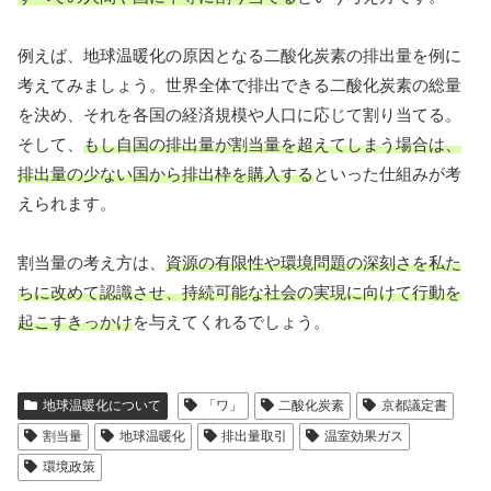
例えば、地球温暖化の原因となる二酸化炭素の排出量を例に
考えてみましょう。世界全体で排出できる二酸化炭素の総量
を決め、それを各国の経済規模や人口に応じて割り当てる。
そして、
もし自国の排出量が割当量を超えてしまう場合は、
排出量の少ない国から排出枠を購入する
といった仕組みが考
えられます。
割当量の考え方は、
資源の有限性や環境問題の深刻さを私た
ちに改めて認識させ、持続可能な社会の実現に向けて行動を
起こすきっかけ
を与えてくれるでしょう。
地球温暖化について
「ワ」
二酸化炭素
京都議定書
割当量
地球温暖化
排出量取引
温室効果ガス
環境政策