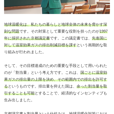
地球温暖化は、私たちの暮らしと地球全体の未来を脅かす深
刻な問題
です。その対策として重要な役割を担ったのが
1997
年に採択された京都議定書
です。この議定書では、
先進国に
対して温室効果ガスの排出削減目標を課す
という画期的な取
り組みが行われました。
そして、その目標達成のための重要な手段として用いられた
のが「割当量」という考え方です。これは、
国ごとに温室効
果ガスの排出量の上限を決め、その範囲内での排出を許可す
る
というものです。排出量を抑えた国は、
余った割当量を取
引することも可能
とすることで、経済的なインセンティブも
生み出しました。
京都議定書と割当量という仕組みは、
地球温暖化対策におけ