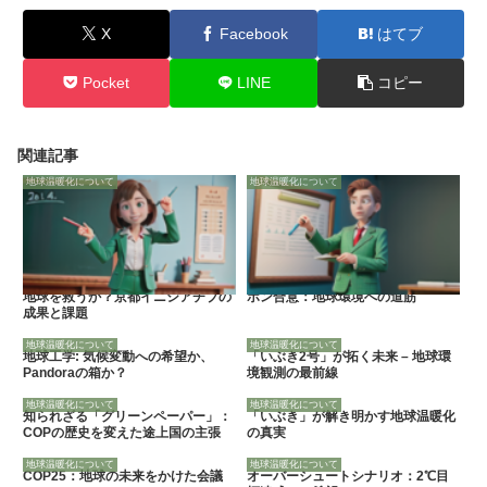
X
Facebook
はてブ
Pocket
LINE
コピー
関連記事
地球温暖化について
地球温暖化について
地球を救うか？京都イニシアチブの
ボン合意：地球環境への道筋
成果と課題
地球温暖化について
地球温暖化について
地球工学: 気候変動への希望か、
「いぶき2号」が拓く未来 – 地球環
Pandoraの箱か？
境観測の最前線
地球温暖化について
地球温暖化について
知られざる「グリーンペーパー」：
「いぶき」が解き明かす地球温暖化
COPの歴史を変えた途上国の主張
の真実
地球温暖化について
地球温暖化について
COP25：地球の未来をかけた会議
オーバーシュートシナリオ：2℃目