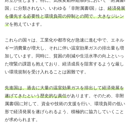
対立が生じます。特に、気候変動枠組条約において「附属書I
国」に分類されない、いわゆる「非附属書I国」は、
経済発展
を優先する必要性と環境負荷の抑制との間で、大きなジレン
マ
を抱えています。
これらの国々は、工業化や都市化が急速に進む中で、エネル
ギー消費量が増大し、それに伴い温室効果ガスの排出量も増
加しています。同時に、貧困の削減や生活水準の向上といっ
た喫緊の課題も抱えており、経済成長を阻害するような厳し
い環境規制を受け入れることは困難です。
先進国は、過去に大量の温室効果ガスを排出して経済発展を
遂げてきたという歴史的な責任
があります。そのため、非附
属書I国に対して、資金や技術の支援を行い、環境負荷の低い
形で経済発展を遂げられるよう、積極的に協力していくこと
が求められます。