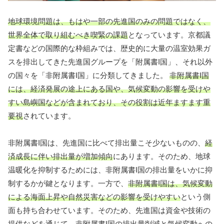
地球環境問題は、もはや一部の先進国のみの問題ではなく、
世界全体で取り組むべき喫緊の課題
となっています。京都議
定書などの国際的な枠組みでは、歴史的に大量の温室効果ガ
スを排出してきた先進国グループを「附属書I国」、それ以外
の国々を「非附属書I国」に分類してきました。
非附属書I国
には、経済発展の途上にある国や、気候変動の影響を受けや
すい島嶼国などが含まれており、その役割は近年ますます重
要視
されています。
非附属書I国は、先進国に比べて排出量こそ少ないものの、
経
済成長に伴い排出量が増加傾向
にあります。そのため、地球
温暖化を抑制するためには、非附属書I国の排出量をいかに抑
制するかが鍵となります。一方で、
非附属書I国は、気候変動
による海面上昇や自然災害などの影響を受けやすい
という側
面も持ち合わせています。そのため、先進国は資金や技術の
提供などを通じて、非附属書I国の排出量削減と気候変動への