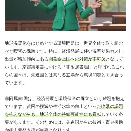
地球温暖化をはじめとする環境問題は、世界全体で取り組む
べき喫緊の課題です。特に、経済発展に伴い温室効果ガス排
出量が増加傾向にある
開発途上国への対策が不可欠
となって
います。京都議定書における「非附属書I国」と呼ばれるこれ
らの国々は、先進国とは異なる立場から環境問題と向き合っ
ています。
非附属書I国は、経済発展と環境保全の両立という難題を抱え
ています。貧困の撲滅や生活水準の向上といった
喫緊の課題
を抱えながらも、地球全体の持続可能性にも貢献
していく必
要があります。そのためには、先進国からの技術・資金援助
や能力開発支援が重要となります。