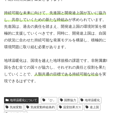
持続可能な未来に向けて、先進国と開発途上国が互いに協力
し、共存していくための新たな枠組み
が求められています。
先進国は、過去の責任を踏まえ、開発途上国の環境対策を積
極的に支援していくべきです。同時に、開発途上国は、自国
の状況に合わせた持続可能な発展モデルを構築し、積極的に
環境問題に取り組む必要があります。
地球温暖化は、国境を越えた地球規模の課題です。非附属書I
国を含む全ての国々が協力し、それぞれの責任と役割を果た
していくことで、
人類共通の目標である持続可能な社会
を実
現できるはずです。
地球温暖化について
「ひ」
国際協力
地球温暖化
気候変動
気候変動枠組条約
温室効果ガス
途上国