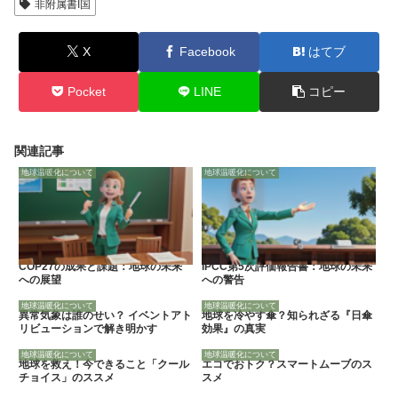
非附属書I国
X
Facebook
はてブ
Pocket
LINE
コピー
関連記事
地球温暖化について
地球温暖化について
COP27の成果と課題：地球の未来
IPCC第5次評価報告書：地球の未来
への展望
への警告
地球温暖化について
地球温暖化について
異常気象は誰のせい？ イベントアト
地球を冷やす傘？知られざる『日傘
リビューションで解き明かす
効果』の真実
地球温暖化について
地球温暖化について
地球を救え！今できること「クール
エコでおトク？スマートムーブのス
チョイス」のススメ
スメ