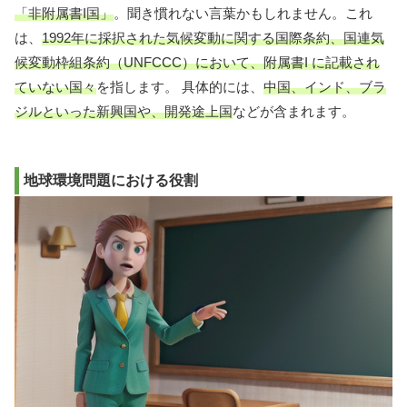
「非附属書I国」
。聞き慣れない言葉かもしれません。これ
は、
1992年に採択された気候変動に関する国際条約、国連気
候変動枠組条約（UNFCCC）において、附属書I に記載され
ていない国々
を指します。 具体的には、
中国、インド、ブラ
ジルといった新興国や、開発途上国
などが含まれます。
地球環境問題における役割