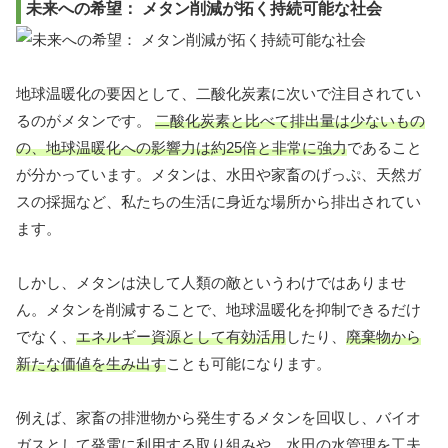
未来への希望： メタン削減が拓く持続可能な社会
地球温暖化の要因として、二酸化炭素に次いで注目されてい
るのがメタンです。
二酸化炭素と比べて排出量は少ないもの
の、地球温暖化への影響力は約25倍と非常に強力
であること
が分かっています。メタンは、水田や家畜のげっぷ、天然ガ
スの採掘など、私たちの生活に身近な場所から排出されてい
ます。
しかし、メタンは決して人類の敵というわけではありませ
ん。メタンを削減することで、地球温暖化を抑制できるだけ
でなく、
エネルギー資源として有効活用
したり、
廃棄物から
新たな価値を生み出す
ことも可能になります。
例えば、家畜の排泄物から発生するメタンを回収し、バイオ
ガスとして発電に利用する取り組みや、水田の水管理を工夫