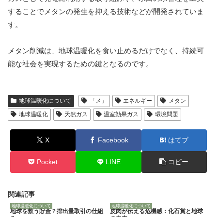
することでメタンの発生を抑える技術などが開発されていま
す。
メタン削減は、地球温暖化を食い止めるだけでなく、持続可
能な社会を実現するための鍵となるのです。
地球温暖化について
「メ」
エネルギー
メタン
地球温暖化
天然ガス
温室効果ガス
環境問題
X
Facebook
はてブ
Pocket
LINE
コピー
関連記事
地球温暖化について
地球温暖化について
地球を救う貯金？排出量取引の仕組
皮肉が伝える危機感：化石賞と地球