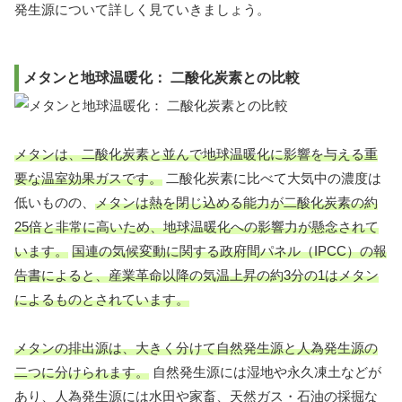
発生源について詳しく見ていきましょう。
メタンと地球温暖化： 二酸化炭素との比較
メタンは、二酸化炭素と並んで地球温暖化に影響を与える重
要な温室効果ガスです。
二酸化炭素に比べて大気中の濃度は
低いものの、
メタンは熱を閉じ込める能力が二酸化炭素の約
25倍と非常に高いため、地球温暖化への影響力が懸念されて
います。
国連の気候変動に関する政府間パネル（IPCC）の報
告書によると、産業革命以降の気温上昇の約3分の1はメタン
によるものとされています。
メタンの排出源は、大きく分けて自然発生源と人為発生源の
二つに分けられます。
自然発生源には湿地や永久凍土などが
あり、人為発生源には水田や家畜、天然ガス・石油の採掘な