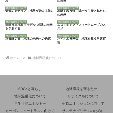
み
の未来
地球温暖化について
地球温暖化について
気候のカナリア：沈黙が始まる前に
地球を救う鍵！純一次生産と私たち
の未来
地球温暖化について
地球温暖化について
国際排出権取引モデル: 地球の未来
エコでおトク？スマートムーブのス
を予測する
スメ
地球温暖化について
地球温暖化について
京都議定書：地球の未来への約束
バイオ炭素基金：地球を救う炭素貯
留
ホーム
地球温暖化について
SDGsと暮らし
地球環境を守るために
地球温暖化について
リサイクルについて
再生可能エネルギー
ゼロエミッションに向けて
カーボンニュートラルに向けて
サステナビリティのために