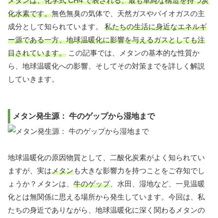
メタンは、化学式 CH4 で表される、最も単純な構造を持つ炭
化水素です。
無色無臭の気体で、天然ガスやバイオガスの主
成分として知られています。
私たちの生活に身近なエネルギ
ー源である一方、地球温暖化に影響を与えるガスとしても注
目されています。
この記事では、メタンの基本的な性質か
ら、地球温暖化への影響、そしてその対策までを詳しく解説
していきます。
メタン発生源： 牛のゲップから湿地まで
地球温暖化の原因物質として、二酸化炭素がよく知られてい
ますが、実は
メタン
も大きな影響力を持つことをご存知でし
ょうか？メタンは、
牛のゲップ
、水田、湿地など、一見温暖
化とは無関係に思える場所から発生しています。今回は、私
たちの身近でありながら、地球温暖化に深く関わるメタンの