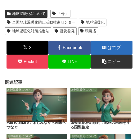
地球温暖化について
「せ」
全国地球温暖化防止活動推進センター
地球温暖化
地球温暖化対策推進法
普及啓発
環境省
X
Facebook
はてブ
Pocket
LINE
コピー
関連記事
地球温暖化について
地球温暖化について
Fun to Share：楽しみながら未来へ
気候変動枠組条約：地球の未来を守
つなぐ
る国際協定
地球温暖化について
地球温暖化について