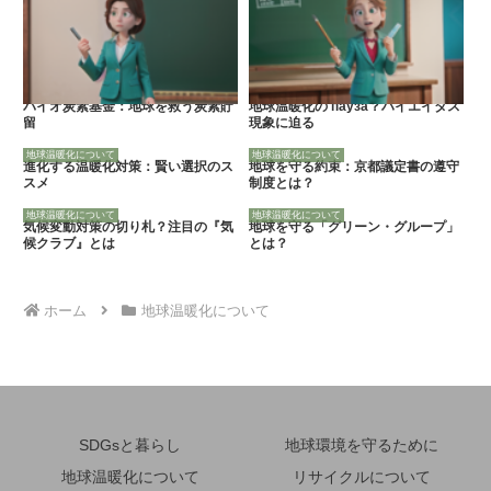
バイオ炭素基金：地球を救う炭素貯
地球温暖化の пауза？ハイエイタス
留
現象に迫る
地球温暖化について
地球温暖化について
進化する温暖化対策：賢い選択のス
地球を守る約束：京都議定書の遵守
スメ
制度とは？
地球温暖化について
地球温暖化について
気候変動対策の切り札？注目の『気
地球を守る「グリーン・グループ」
候クラブ』とは
とは？
ホーム
地球温暖化について
SDGsと暮らし
地球環境を守るために
地球温暖化について
リサイクルについて