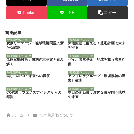
Pocket
LINE
コピー
関連記事
地球温暖化について
地球温暖化について
炭素リーケージ：地球環境問題の新
気候変動に備える！適応計画で未来
たな課題
を守る
地球温暖化について
地球温暖化について
気候変動対策：国別約束草案を読み
バイオ炭素基金：地球を救う炭素貯
解く
留
地球温暖化について
地球温暖化について
美しい星50：未来への責任
アンブレラグループ：環境協調の過
去と教訓
地球温暖化について
地球温暖化について
COP10：ブエノスアイレスからの
本日の化石賞：皮肉な賞が問う地球
報告
の未来
ホーム
地球温暖化について