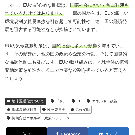
しかし、EUの野心的な目標は、
国際社会において常に歓迎さ
れているわけではありません
。一部の国からは、EUの厳しい
環境規制が貿易摩擦を引き起こす可能性や、途上国の経済発
展を阻害する可能性などが指摘されています。
EUの気候変動対策は、
国際社会に多大な影響
を与えていま
す。その影響は、他の国の政策や企業の行動、そして国際的
な協調体制にも及びます。EUの取り組みは、地球全体の気候
変動対策を前進させる上で重要な役割を担っていると言える
でしょう。
地球温暖化について
「き」
EU
エネルギー政策
地球温暖化対策
欧州委員会
気候変動
気候変動エネルギー政策パッケージ
X
Facebook
はてブ