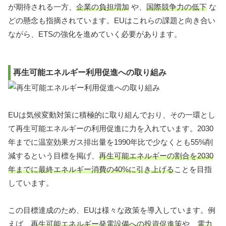
が期待される一方、
企業の負担増加
や、
国際競争力の低下
な
どの懸念も指摘されています。EUはこれらの課題と向き合い
ながら、ETSの強化を進めていく必要があります。
再生可能エネルギー利用促進への取り組み
EUは気候変動対策に積極的に取り組んでおり、その一環とし
て再生可能エネルギーの利用促進に力を入れています。2030
年までに温室効果ガス排出量を1990年比で少なくとも55%削
減するという目標を掲げ、
再生可能エネルギーの割合を2030
年までに最終エネルギー消費の40%に引き上げる
ことを目指
しています。
この目標達成のため、EUは様々な政策を導入しています。例
えば、
再生可能エネルギー発電設備への投資促進策
や、
電力