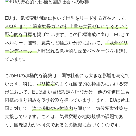
EUは、気候変動問題において世界をリードする存在として、
2050年までに温室効果ガスの排出量を実質ゼロにするという
野心的な目標
を掲げています。この目標達成に向け、EUはエ
ネルギー、運輸、農業など幅広い分野において、
「欧州グリ
ーンディール」
と呼ばれる包括的な政策パッケージを推進し
ています。
このEUの積極的な姿勢は、国際社会にも大きな影響を与えて
います。特に、
パリ協定
のような国際的な枠組みにおける交
渉において、EUは高い目標設定を呼びかけ、他の先進国にも
同様の取り組みを促す役割を担っています。また、EUは途上
国に対して、
資金援助や技術協力
を通じて、気候変動対策を
支援しています。これは、気候変動が地球規模の課題であ
り、国際協力が不可欠であるとの認識に基づくものです。