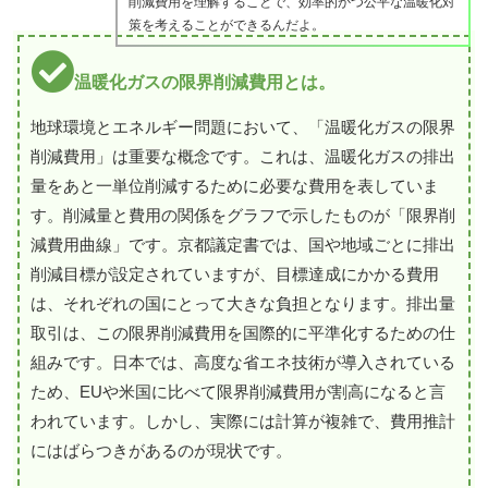
削減費用を理解することで、効率的かつ公平な温暖化対
策を考えることができるんだよ。
温暖化ガスの限界削減費用とは。
地球環境とエネルギー問題において、「温暖化ガスの限界
削減費用」は重要な概念です。これは、温暖化ガスの排出
量をあと一単位削減するために必要な費用を表していま
す。削減量と費用の関係をグラフで示したものが「限界削
減費用曲線」です。京都議定書では、国や地域ごとに排出
削減目標が設定されていますが、目標達成にかかる費用
は、それぞれの国にとって大きな負担となります。排出量
取引は、この限界削減費用を国際的に平準化するための仕
組みです。日本では、高度な省エネ技術が導入されている
ため、EUや米国に比べて限界削減費用が割高になると言
われています。しかし、実際には計算が複雑で、費用推計
にはばらつきがあるのが現状です。