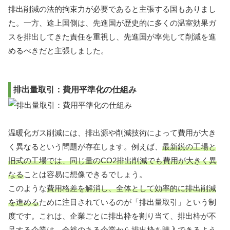
排出削減の法的拘束力が必要であると主張する国もありまし
た。一方、途上国側は、先進国が歴史的に多くの温室効果ガ
スを排出してきた責任を重視し、先進国が率先して削減を進
めるべきだと主張しました。
排出量取引：費用平準化の仕組み
温暖化ガス削減には、排出源や削減技術によって費用が大き
く異なるという問題が存在します。例えば、
最新鋭の工場と
旧式の工場では、同じ量のCO2排出削減でも費用が大きく異
なる
ことは容易に想像できるでしょう。
このような
費用格差を解消し、全体として効率的に排出削減
を進める
ために注目されているのが「排出量取引」という制
度です。これは、企業ごとに排出枠を割り当て、排出枠が不
足する企業は、余裕のある企業から排出枠を購入できるよう