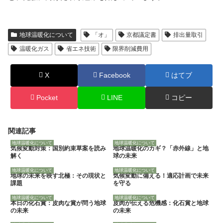
地球温暖化について
「オ」
京都議定書
排出量取引
温暖化ガス
省エネ技術
限界削減費用
X
Facebook
はてブ
Pocket
LINE
コピー
関連記事
地球温暖化について
地球温暖化について
気候変動対策：国別約束草案を読み
地球温暖化のカギ？「赤外線」と地
解く
球の未来
地球温暖化について
地球温暖化について
地球の未来を映す北極：その現状と
気候変動に備える！適応計画で未来
課題
を守る
地球温暖化について
地球温暖化について
本日の化石賞：皮肉な賞が問う地球
皮肉が伝える危機感：化石賞と地球
の未来
の未来