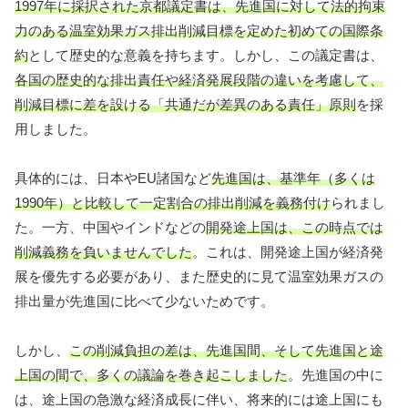
1997年に採択された京都議定書は、先進国に対して法的拘束
力のある温室効果ガス排出削減目標を定めた初めての国際条
約
として歴史的な意義を持ちます。しかし、この議定書は、
各国の歴史的な排出責任や経済発展段階の違いを考慮して、
削減目標に差を設ける「共通だが差異のある責任」原則
を採
用しました。
具体的には、日本やEU諸国など
先進国は、基準年（多くは
1990年）と比較して一定割合の排出削減を義務付け
られまし
た。一方、中国やインドなどの
開発途上国は、この時点では
削減義務を負いませんでした
。これは、開発途上国が経済発
展を優先する必要があり、また歴史的に見て温室効果ガスの
排出量が先進国に比べて少ないためです。
しかし、
この削減負担の差は、先進国間、そして先進国と途
上国の間で、多くの議論を巻き起こしました
。先進国の中に
は、途上国の急激な経済成長に伴い、将来的には途上国にも