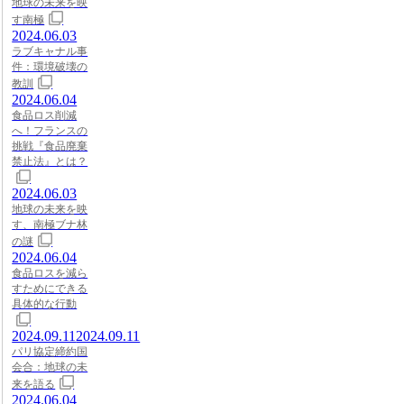
地球の未来を映
す南極
2024.06.03
ラブキャナル事
件：環境破壊の
教訓
2024.06.04
食品ロス削減
へ！フランスの
挑戦『食品廃棄
禁止法』とは？
2024.06.03
地球の未来を映
す、南極ブナ林
の謎
2024.06.04
食品ロスを減ら
すためにできる
具体的な行動
2024.09.11
2024.09.11
パリ協定締約国
会合：地球の未
来を語る
2024.06.04