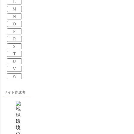
L
M
N
O
P
R
S
T
U
V
W
サイト作成者