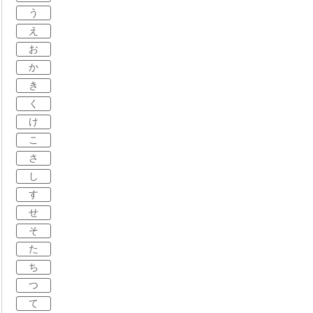
う
え
お
か
き
く
け
こ
さ
し
す
せ
そ
た
ち
つ
て