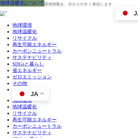
地球温暖化について
地球温暖化について
地球温暖化について
地球温暖化について
地球温暖化について
地球温暖化について
地球温暖化について
地球温暖化について
地球温暖化について
地球の今と未来に役立つ環境情報を、分かりやすく発信します
J
地球環境
地球温暖化
リサイクル
再生可能エネルギー
カーボンニュートラル
サステナビリティ
SDGsと暮らし
省エネルギー
ゼロエミッション
その他
JA
地球環境
地球温暖化
リサイクル
再生可能エネルギー
カーボンニュートラル
サステナビリティ