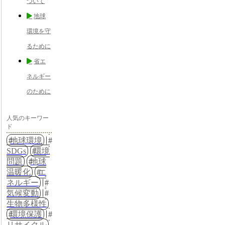
ついて
地球
環境を守
るために
省エ
ネルギー
のために
人気のキーワー
ド
地球環境
SDGs
環境
問題
地球
温暖化
エ
ネルギー
気候変動
生物多様性
環境保護
リサイクル