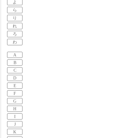
よ
ら
り
れ
ろ
わ
A
B
C
D
E
F
G
H
I
J
K