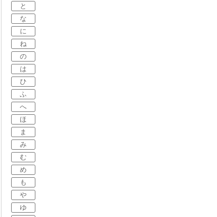
と
な
に
ね
の
は
ひ
ふ
へ
ほ
ま
み
む
め
も
や
ゆ