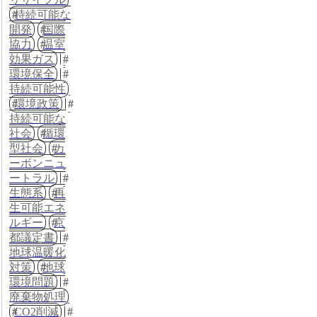
持続可能な
開発
国際
協力
温室
効果ガス
環境保全
持続可能性
環境政策
持続可能な
社会
循環
型社会
カ
ーボンニュ
ートラル
生態系
再
生可能エネ
ルギー
京
都議定書
地球温暖化
対策
地球
環境問題
廃棄物処理
CO2削減