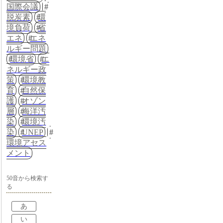
国際会議
脱炭素
環
境負荷
省
エネ
エネ
ルギー問題
環境省
エ
ネルギー政
策
環境教
育
自然保
護
オゾン
層
海洋汚
染
環境汚
染
UNEP
環境アセス
メント
50音から検索す
る
あ
い