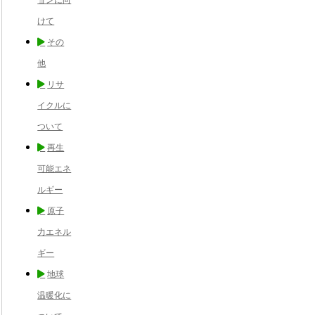
けて
その
他
リサ
イクルに
ついて
再生
可能エネ
ルギー
原子
力エネル
ギー
地球
温暖化に