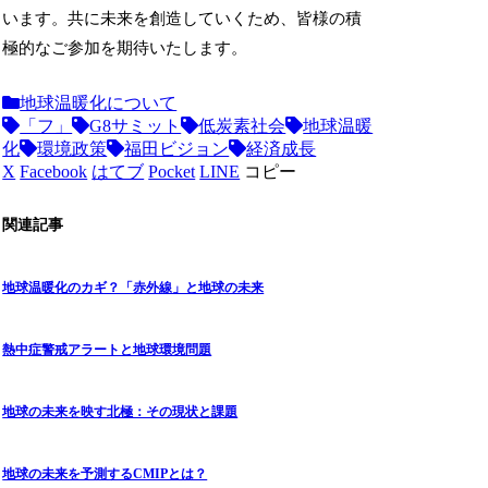
います。共に未来を創造していくため、皆様の積
極的なご参加を期待いたします。
地球温暖化について
「フ」
G8サミット
低炭素社会
地球温暖
化
環境政策
福田ビジョン
経済成長
X
Facebook
はてブ
Pocket
LINE
コピー
関連記事
地球温暖化のカギ？「赤外線」と地球の未来
熱中症警戒アラートと地球環境問題
地球の未来を映す北極：その現状と課題
地球の未来を予測するCMIPとは？