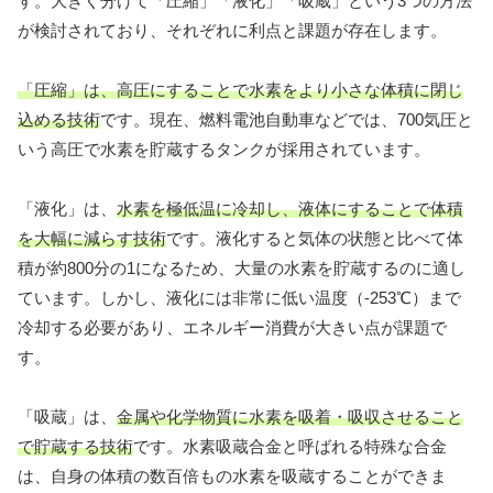
す。大きく分けて「圧縮」「液化」「吸蔵」という3つの方法
が検討されており、それぞれに利点と課題が存在します。
「圧縮」は、高圧にすることで水素をより小さな体積に閉じ
込める技術
です。現在、燃料電池自動車などでは、700気圧と
いう高圧で水素を貯蔵するタンクが採用されています。
「液化」は、
水素を極低温に冷却し、液体にすることで体積
を大幅に減らす技術
です。液化すると気体の状態と比べて体
積が約800分の1になるため、大量の水素を貯蔵するのに適し
ています。しかし、液化には非常に低い温度（-253℃）まで
冷却する必要があり、エネルギー消費が大きい点が課題で
す。
「吸蔵」は、
金属や化学物質に水素を吸着・吸収させること
で貯蔵する技術
です。水素吸蔵合金と呼ばれる特殊な合金
は、自身の体積の数百倍もの水素を吸蔵することができま