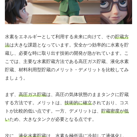
水素をエネルギーとして利用する未来に向けて、その
貯蔵方
法
は大きな課題となっています。安全かつ効率的に水素を貯
蔵し、必要な時に取り出す技術の開発が急がれています。こ
こでは、主要な水素貯蔵方法である高圧ガス貯蔵、液化水素
貯蔵、材料利用型貯蔵のメリット・デメリットを比較してみ
ましょう。
まず、
高圧ガス貯蔵
は、高圧の気体状態のままタンクに貯蔵
する方法です。メリットは、
技術的に確立
されており、コス
トが比較的低い点です。一方、デメリットは、
貯蔵密度が低
い
ため、大きなタンクが必要となる点です。
次に、
液化水素貯蔵
は、水素を極低温に冷却して液体化し、