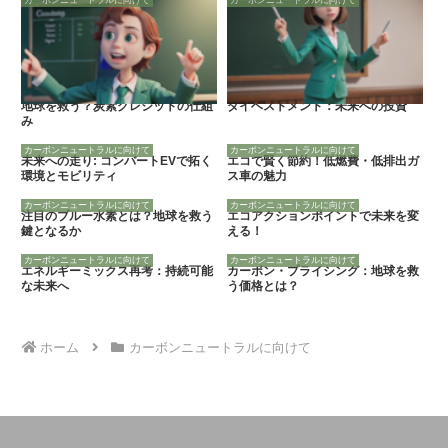
地球を救う？炭素クレジットの仕組
ダイベストメント：未来への投資
み
カーボンニュートラルに向けて
カーボンニュートラルに向けて
未来への走り: コンバートEVで拓く
エコで賢く節約！低燃費・低排出ガ
環境とモビリティ
ス車の魅力
カーボンニュートラルに向けて
カーボンニュートラルに向けて
注目のブルー水素とは？地球を救う
エコアクションポイントで未来を変
鍵となるか
える！
カーボンニュートラルに向けて
カーボンニュートラルに向けて
エネルギーミックス再考：持続可能
カーボン・プライシング：地球を救
な未来へ
う価格とは？
ホーム
カーボンニュートラルに向けて