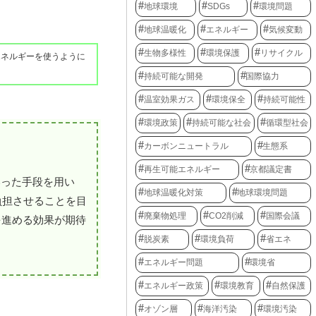
地球環境
SDGs
環境問題
地球温暖化
エネルギー
気候変動
生物多様性
環境保護
リサイクル
エネルギーを使うように
持続可能な開発
国際協力
温室効果ガス
環境保全
持続可能性
環境政策
持続可能な社会
循環型社会
カーボンニュートラル
生態系
再生可能エネルギー
京都議定書
いった手段を用い
地球温暖化対策
地球環境問題
負担させることを目
廃棄物処理
CO2削減
国際会議
を進める効果が期待
脱炭素
環境負荷
省エネ
エネルギー問題
環境省
エネルギー政策
環境教育
自然保護
オゾン層
海洋汚染
環境汚染