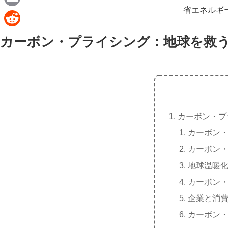
e
a
省エネルギ
E
c
m
R
カーボン・プライシング：地球を救
e
a
e
b
i
d
o
l
d
o
i
k
t
カーボン・プ
カーボン
カーボン
地球温暖化
カーボン
企業と消
カーボン