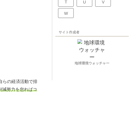
T
U
V
W
サイト作成者
地球環境ウォッチャー
自らの経済活動で排
削減努力を怠ればコ