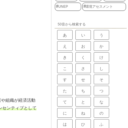
UNEP
環境アセスメント
50音から検索する
あ
い
う
え
お
か
き
く
け
こ
さ
し
す
せ
そ
た
ち
つ
業や組織が経済活動
て
と
な
ンセンティブとして
に
ね
の
は
ひ
ふ