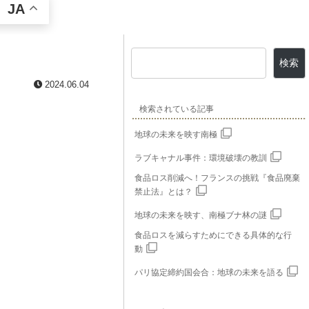
JA
検索
2024.06.04
検索されている記事
地球の未来を映す南極
ラブキャナル事件：環境破壊の教訓
食品ロス削減へ！フランスの挑戦『食品廃棄
禁止法』とは？
地球の未来を映す、南極ブナ林の謎
食品ロスを減らすためにできる具体的な行
動
パリ協定締約国会合：地球の未来を語る