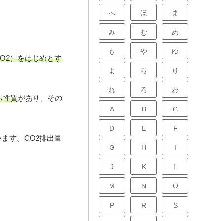
へ
ほ
ま
み
む
め
も
や
ゆ
O2）をはじめとす
よ
ら
り
れ
ろ
わ
る性質
があり、その
A
B
C
D
E
F
ます。CO2排出量
G
H
I
J
K
L
M
N
O
P
R
S