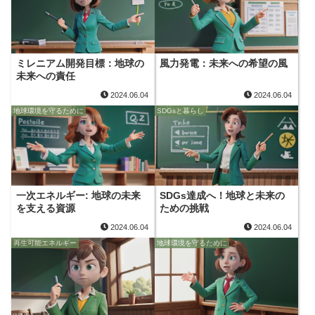
ミレニアム開発目標：地球の
風力発電：未来への希望の風
未来への責任
2024.06.04
2024.06.04
地球環境を守るために
SDGsと暮らし
一次エネルギー: 地球の未来
SDGs達成へ！地球と未来の
を支える資源
ための挑戦
2024.06.04
2024.06.04
再生可能エネルギー
地球環境を守るために