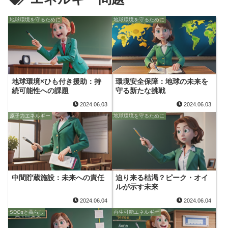
地球環境を守るために
地球環境を守るために
地球環境×ひも付き援助：持
環境安全保障：地球の未来を
続可能性への課題
守る新たな挑戦
2024.06.03
2024.06.03
原子力エネルギー
地球環境を守るために
中間貯蔵施設：未来への責任
迫り来る枯渇？ピーク・オイ
ルが示す未来
2024.06.04
2024.06.04
SDGsと暮らし
再生可能エネルギー