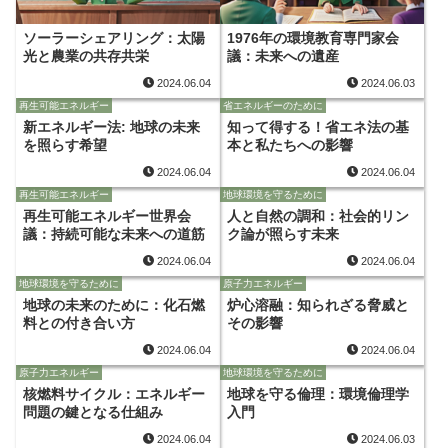
ソーラーシェアリング：太陽
1976年の環境教育専門家会
光と農業の共存共栄
議：未来への遺産
2024.06.04
2024.06.03
再生可能エネルギー
省エネルギーのために
新エネルギー法: 地球の未来
知って得する！省エネ法の基
を照らす希望
本と私たちへの影響
2024.06.04
2024.06.04
再生可能エネルギー
地球環境を守るために
再生可能エネルギー世界会
人と自然の調和：社会的リン
議：持続可能な未来への道筋
ク論が照らす未来
2024.06.04
2024.06.04
地球環境を守るために
原子力エネルギー
地球の未来のために：化石燃
炉心溶融：知られざる脅威と
料との付き合い方
その影響
2024.06.04
2024.06.04
原子力エネルギー
地球環境を守るために
核燃料サイクル：エネルギー
地球を守る倫理：環境倫理学
問題の鍵となる仕組み
入門
2024.06.04
2024.06.03