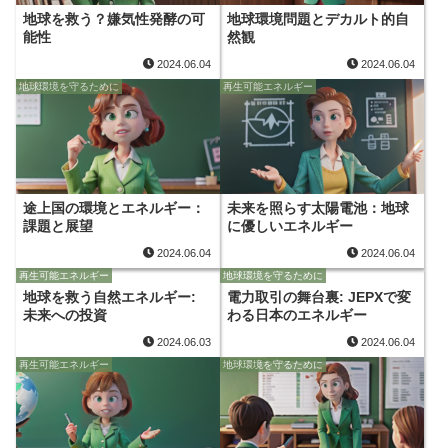
地球を救う？嫌気性発酵の可
地球環境問題とデカルト的自
能性
然観
2024.06.04
2024.06.04
地球環境を守るために
再生可能エネルギー
途上国の環境とエネルギー：
未来を照らす太陽電池：地球
課題と展望
に優しいエネルギー
2024.06.04
2024.06.04
再生可能エネルギー
地球環境を守るために
地球を救う自然エネルギー:
電力取引の舞台裏: JEPXで変
未来への投資
わる日本のエネルギー
2024.06.03
2024.06.04
再生可能エネルギー
地球環境を守るために