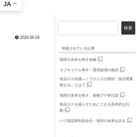
JA
検索
2024.06.04
検索されている記事
地球の未来を映す南極
ラブキャナル事件：環境破壊の教訓
食品ロス削減へ！フランスの挑戦『食品廃棄
禁止法』とは？
地球の未来を映す、南極ブナ林の謎
食品ロスを減らすためにできる具体的な行
動
パリ協定締約国会合：地球の未来を語る