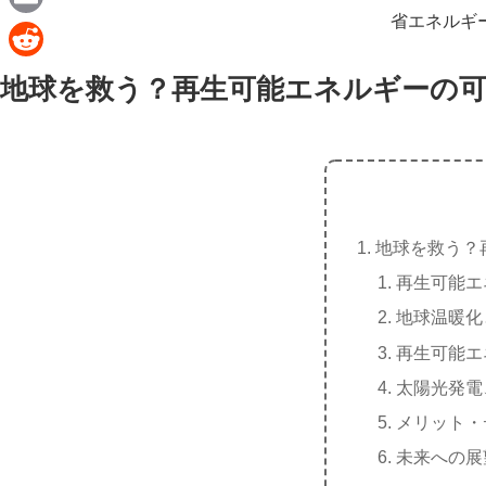
e
a
省エネルギ
E
c
m
R
地球を救う？再生可能エネルギーの
e
a
e
b
i
d
o
l
d
o
i
k
t
地球を救う？
再生可能エ
地球温暖化
再生可能エ
太陽光発電
メリット・
未来への展