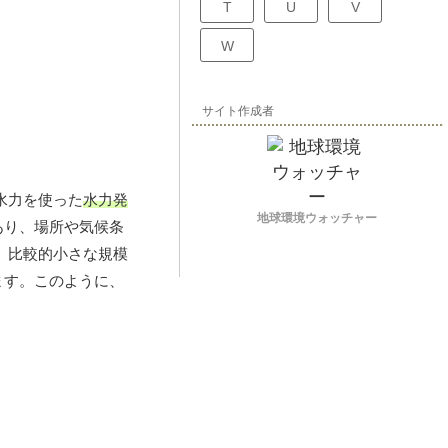
T
U
V
W
サイト作成者
 水力を使った
水力発
地球環境ウォッチャー
あり、場所や気候条
、比較的小さな規模
ます。このように、