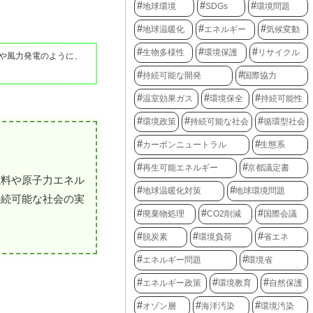
地球環境
SDGs
環境問題
地球温暖化
エネルギー
気候変動
生物多様性
環境保護
リサイクル
や風力発電のように、
持続可能な開発
国際協力
温室効果ガス
環境保全
持続可能性
環境政策
持続可能な社会
循環型社会
カーボンニュートラル
生態系
再生可能エネルギー
京都議定書
燃料や原子力エネル
地球温暖化対策
地球環境問題
持続可能な社会の実
廃棄物処理
CO2削減
国際会議
脱炭素
環境負荷
省エネ
エネルギー問題
環境省
エネルギー政策
環境教育
自然保護
オゾン層
海洋汚染
環境汚染