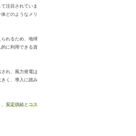
して注目されていま
一体どのようなメリ
えられるため、地球
久的に利用できる資
右され、風力発電は
大きく、導入に踏み
り、
安定供給
と
コス