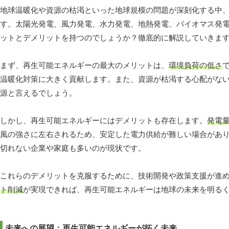
地球温暖化や資源の枯渇といった地球規模の問題が深刻化する中
す。太陽光発電、風力発電、水力発電、地熱発電、バイオマス発
ットとデメリットを持つのでしょうか？徹底的に解説していきま
まず、再生可能エネルギーの最大のメリットは、
環境負荷の低さ
温暖化対策に大きく貢献します。また、資源が枯渇する心配がな
源と言えるでしょう。
しかし、再生可能エネルギーにはデメリットも存在します。
発電
風の強さに左右されるため、安定した電力供給が難しい場合があ
切れない企業や家庭も多いのが現状です。
これらのデメリットを克服するために、技術開発や政策支援が進
ト削減
が実現できれば、再生可能エネルギーは地球の未来を明る
未来への展望：再生可能エネルギーが拓く未来