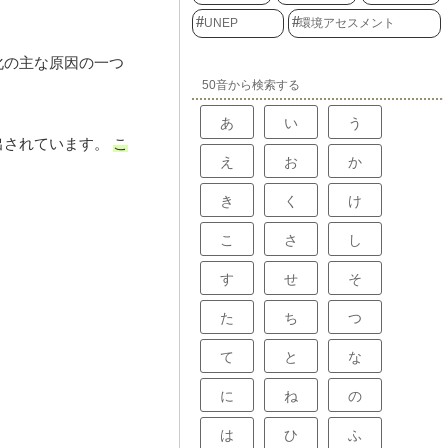
UNEP
環境アセスメント
化の主な原因の一つ
50音から検索する
あ
い
う
出されています。
こ
え
お
か
き
く
け
こ
さ
し
す
せ
そ
た
ち
つ
て
と
な
に
ね
の
は
ひ
ふ