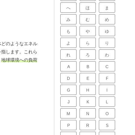
へ
ほ
ま
み
む
め
も
や
ゆ
よ
ら
り
体どのようなエネル
を指します。これら
れ
ろ
わ
、
地球環境への負荷
A
B
C
D
E
F
G
H
I
J
K
L
M
N
O
P
R
S