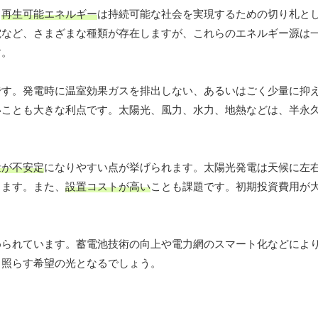
、
再生可能エネルギー
は持続可能な社会を実現するための切り札と
電など、さまざまな種類が存在しますが、これらのエネルギー源は
す。
です。発電時に温室効果ガスを排出しない、あるいはごく少量に抑
いことも大きな利点です。太陽光、風力、水力、地熱などは、半永
量が不安定
になりやすい点が挙げられます。太陽光発電は天候に左
ります。また、
設置コストが高い
ことも課題です。初期投資費用が
められています。蓄電池技術の向上や電力網のスマート化などによ
く照らす希望の光となるでしょう。