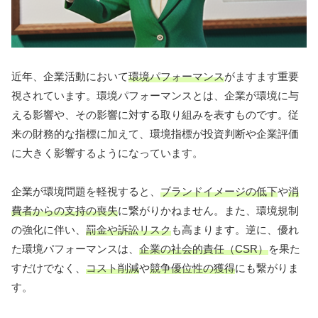
近年、企業活動において
環境パフォーマンス
がますます重要
視されています。環境パフォーマンスとは、企業が環境に与
える影響や、その影響に対する取り組みを表すものです。従
来の財務的な指標に加えて、環境指標が投資判断や企業評価
に大きく影響するようになっています。
企業が環境問題を軽視すると、
ブランドイメージの低下
や
消
費者からの支持の喪失
に繋がりかねません。また、環境規制
の強化に伴い、
罰金や訴訟リスク
も高まります。逆に、優れ
た環境パフォーマンスは、
企業の社会的責任（CSR）
を果た
すだけでなく、
コスト削減
や
競争優位性の獲得
にも繋がりま
す。