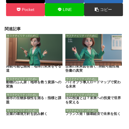
Pocket
LINE
コピー
関連記事
サステナビリティのために
サステナビリティのために
持続可能な開発：地球の未来を守る
企業の未来図を描く: 持続可能性報
道
告書の真実
サステナビリティのために
サステナビリティのために
動物のふん尿：地球を救う資源への
バイオプラ導入ロードマップで変わ
変換
る未来
サステナビリティのために
サステナビリティのために
都市の生物多様性を測る：指標と課
ESG投資とは？未来への投資で世界
題
を変える
サステナビリティのために
サステナビリティのために
企業の環境方針を読み解く
フランス発！循環経済で未来を拓く