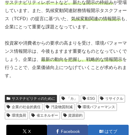
サステナビリティレポートなど、新たな開示の枠組み
が登場
しています。また、気候変動関連財務情報開示タスクフォー
ス（TCFD）の提言に基づいた、
気候変動関連の情報開示
も、
企業にとって重要な課題となっています。
投資家や消費者からの要求の高まりを受け、環境パフォーマ
ンス情報開示は、今後もますます重要なものとなっていくで
しょう。企業は、
最新の動向を把握し、戦略的な情報開示
を
行うことで、企業価値向上につなげていくことが求められま
す。
サステナビリティのために
「カ」
ESG
リサイクル
企業の社会的責任
汚染物質削減
環境パフォーマンス
環境負荷
省エネルギー
資源節約
X
Facebook
はてブ