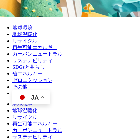
地球環境
地球温暖化
リサイクル
再生可能エネルギー
カーボンニュートラル
サステナビリティ
SDGsと暮らし
省エネルギー
ゼロエミッション
その他
JA
地球環境
地球温暖化
リサイクル
再生可能エネルギー
カーボンニュートラル
サステナビリティ