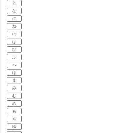
と
な
に
ね
の
は
ひ
ふ
へ
ほ
ま
み
む
め
も
や
ゆ