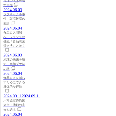
地球の未来を映
す南極
2024.06.03
ラブキャナル事
件：環境破壊の
教訓
2024.06.04
食品ロス削減
へ！フランスの
挑戦『食品廃棄
禁止法』とは？
2024.06.03
地球の未来を映
す、南極ブナ林
の謎
2024.06.04
食品ロスを減ら
すためにできる
具体的な行動
2024.09.11
2024.09.11
パリ協定締約国
会合：地球の未
来を語る
2024.06.04