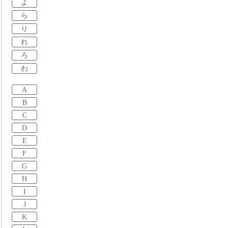
よ
ら
り
れ
ろ
わ
A
B
C
D
E
F
G
H
I
J
K