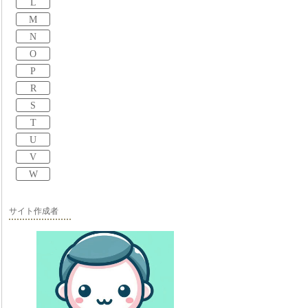
L
M
N
O
P
R
S
T
U
V
W
サイト作成者