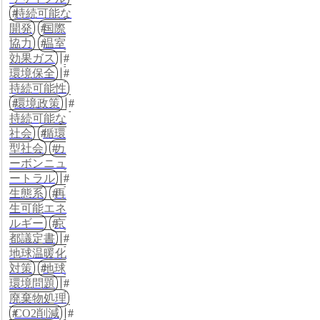
持続可能な
開発
国際
協力
温室
効果ガス
環境保全
持続可能性
環境政策
持続可能な
社会
循環
型社会
カ
ーボンニュ
ートラル
生態系
再
生可能エネ
ルギー
京
都議定書
地球温暖化
対策
地球
環境問題
廃棄物処理
CO2削減