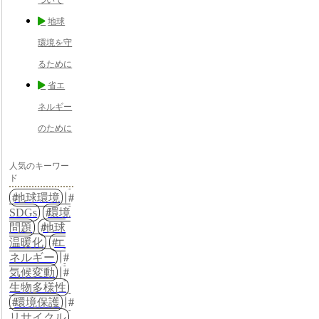
地球
環境を守
るために
省エ
ネルギー
のために
人気のキーワー
ド
地球環境
SDGs
環境
問題
地球
温暖化
エ
ネルギー
気候変動
生物多様性
環境保護
リサイクル