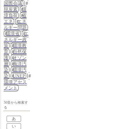
国際会議
脱炭素
環
境負荷
省
エネ
エネ
ルギー問題
環境省
エ
ネルギー政
策
環境教
育
自然保
護
オゾン
層
海洋汚
染
環境汚
染
UNEP
環境アセス
メント
50音から検索す
る
あ
い