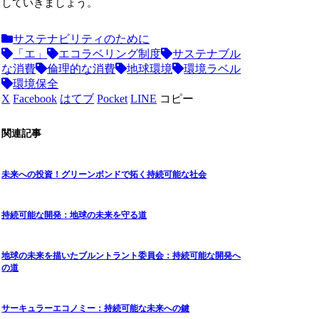
していきましょう。
サステナビリティのために
「エ」
エコラベリング制度
サステナブル
な消費
倫理的な消費
地球環境
環境ラベル
環境保全
X
Facebook
はてブ
Pocket
LINE
コピー
関連記事
未来への投資！グリーンボンドで拓く持続可能な社会
持続可能な開発：地球の未来を守る道
地球の未来を描いたブルントラント委員会：持続可能な開発へ
の道
サーキュラーエコノミー：持続可能な未来への鍵