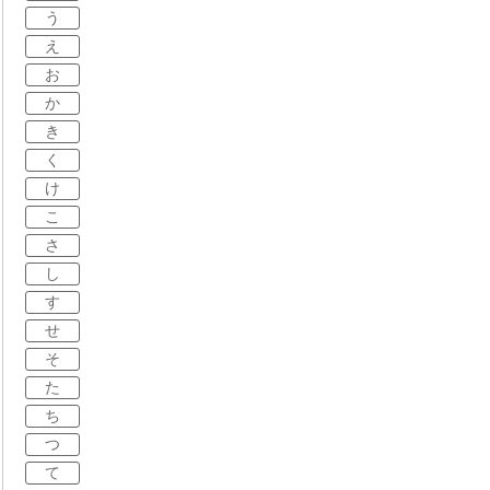
う
え
お
か
き
く
け
こ
さ
し
す
せ
そ
た
ち
つ
て