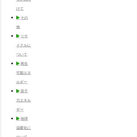
けて
その
他
リサ
イクルに
ついて
再生
可能エネ
ルギー
原子
力エネル
ギー
地球
温暖化に
ついて