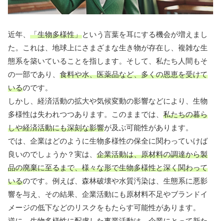
近年、
「生物多様性」
という言葉を耳にする機会が増えまし
た。これは、地球上にさまざまな生き物が存在し、複雑な生
態系を築いていることを指します。そして、私たち人間もそ
の一部であり、
食料や水、医薬品など、多くの恩恵を受けて
いる
のです。
しかし、経済活動の拡大や気候変動の影響などにより、生物
多様性は失われつつあります。このままでは、
私たちの暮ら
しや経済活動にも深刻な影響
が及ぶ可能性があります。
では、企業はどのように生物多様性の保全に関わっていけば
良いのでしょうか？実は、
企業活動は、原材料の調達から製
品の廃棄に至るまで、様々な形で生物多様性と深く関わって
いる
のです。例えば、森林破壊や水質汚染は、生態系に悪影
響を与え、その結果、企業活動にも原材料不足やブランドイ
メージの低下などのリスクをもたらす可能性があります。
逆に、生物多様性に配慮した事業活動は、
企業にとって新た