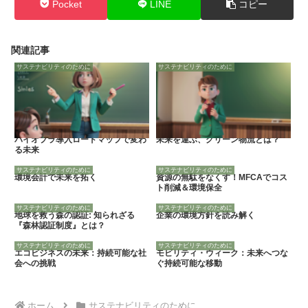
Pocket
LINE
コピー
関連記事
サステナビリティのために
サステナビリティのために
バイオプラ導入ロードマップで変わ
未来を運ぶ、グリーン物流とは？
る未来
サステナビリティのために
サステナビリティのために
環境会計で未来を拓く
資源の無駄をなくす！MFCAでコス
ト削減＆環境保全
サステナビリティのために
サステナビリティのために
地球を救う森の認証: 知られざる
企業の環境方針を読み解く
『森林認証制度』とは？
サステナビリティのために
サステナビリティのために
エコビジネスの未来：持続可能な社
モビリティ・ウィーク：未来へつな
会への挑戦
ぐ持続可能な移動
ホーム
サステナビリティのために