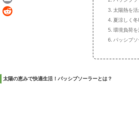
e
a
E
太陽熱を活
c
m
夏涼しく冬
R
e
a
環境負荷を
e
b
i
パッシブソ
d
o
l
d
o
i
k
t
太陽の恵みで快適生活！パッシブソーラーとは？