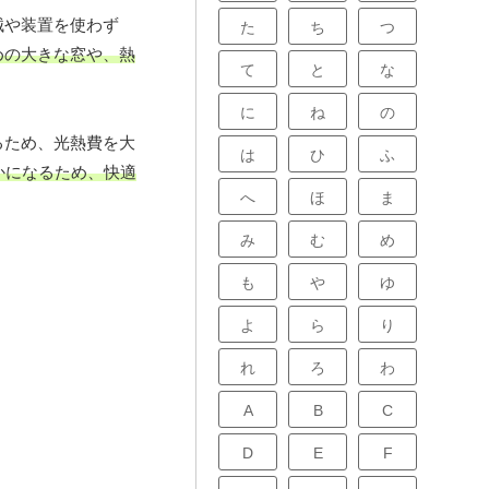
械や装置を使わず
た
ち
つ
めの大きな窓や、熱
て
と
な
に
ね
の
るため、光熱費を大
は
ひ
ふ
かになるため、快適
へ
ほ
ま
み
む
め
も
や
ゆ
よ
ら
り
れ
ろ
わ
A
B
C
D
E
F