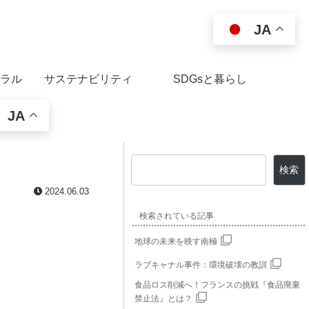
JA
ラル
サステナビリティ
SDGsと暮らし
JA
検索
2024.06.03
検索されている記事
地球の未来を映す南極
ラブキャナル事件：環境破壊の教訓
食品ロス削減へ！フランスの挑戦『食品廃棄
禁止法』とは？