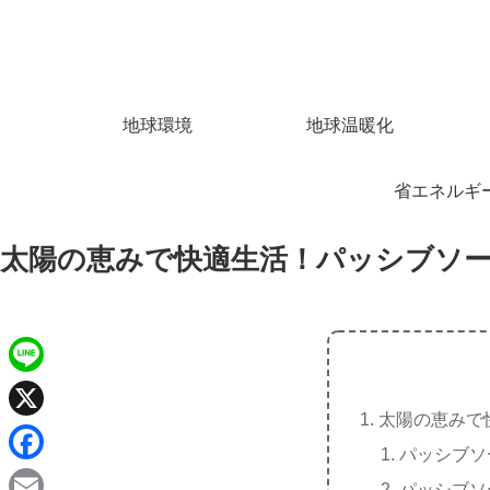
地球環境
地球温暖化
省エネルギ
太陽の恵みで快適生活！パッシブソ
L
太陽の恵みで
i
X
パッシブソ
n
F
パッシブソ