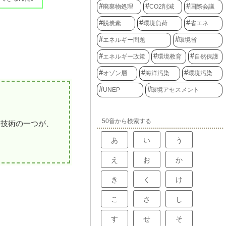
廃棄物処理
CO2削減
国際会議
脱炭素
環境負荷
省エネ
エネルギー問題
環境省
エネルギー政策
環境教育
自然保護
オゾン層
海洋汚染
環境汚染
UNEP
環境アセスメント
50音から検索する
な技術の一つが、
あ
い
う
え
お
か
き
く
け
こ
さ
し
す
せ
そ