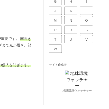
G
H
I
J
K
L
M
N
O
P
R
S
が重要です。
南向き
T
U
V
グまで光が届き、部
W
の侵入を防ぎます。
サイト作成者
地球環境ウォッチャー