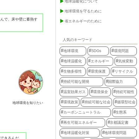
地球温暖化について
地球環境を守るために
込んで、床や壁に蓄熱す
省エネルギーのために
人気のキーワード
地球環境
SDGs
環境問題
地球温暖化
エネルギー
気候変動
生物多様性
環境保護
リサイクル
持続可能な開発
国際協力
温室効果ガス
環境保全
持続可能性
環境政策
持続可能な社会
循環型社会
地球環境を知りたい
カーボンニュートラル
生態系
再生可能エネルギー
京都議定書
地球温暖化対策
地球環境問題
ができるんだ。