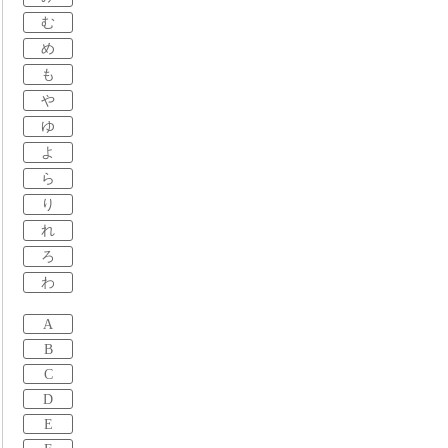
む
め
も
や
ゆ
よ
ら
り
れ
ろ
わ
A
B
C
D
E