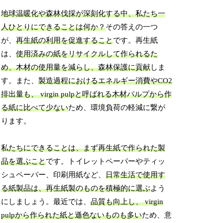
地球温暖化や森林伐採が深刻化する中、私たち一
人ひとりにできることは何か？
その答えの一つ
が、
再生紙の利用を促進すること
です。再生紙
は、
使用済みの紙をリサイクルして作られるた
め、木材の使用量を減らし、森林保護に貢献
しま
す。また、
製造過程におけるエネルギー消費やCO2
排出量も、 virgin pulpと呼ばれる木材パルプから作
る紙に比べて少ない
ため、環境負荷の軽減に繋が
ります。
私たちにできることは、まず再生紙で作られた製
品を選ぶこと
です。トイレットペーパーやティッ
シュペーパー、印刷用紙など、
日常生活で使用す
る紙製品は、再生紙製のものを積極的に選ぶ
よう
にしましょう。最近では、
品質も向上し、 virgin
pulpから作られた紙と遜色ないものも多い
ため、意