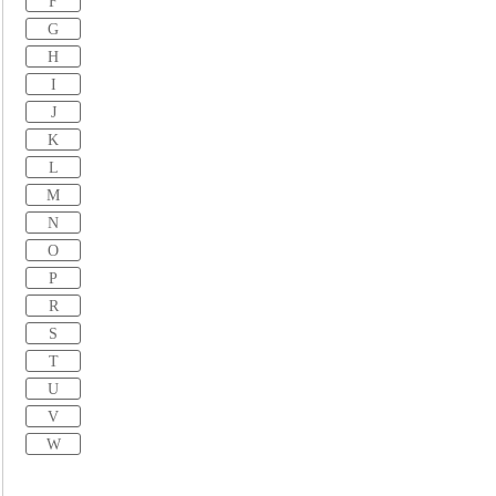
F
G
H
I
J
K
L
M
N
O
P
R
S
T
U
V
W