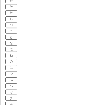
せ
そ
た
ち
つ
て
と
な
に
ね
の
は
ひ
ふ
へ
ほ
ま
み