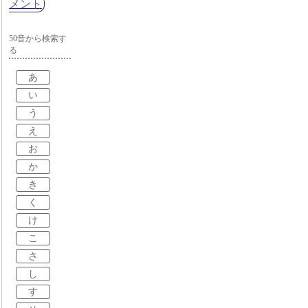
メント
50音から検索す
る
あ
い
う
え
お
か
き
く
け
こ
さ
し
す