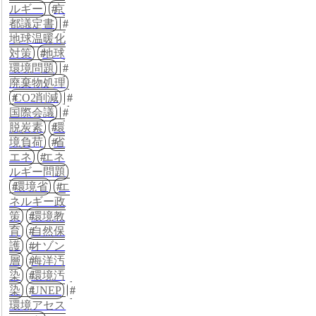
ルギー
京
都議定書
地球温暖化
対策
地球
環境問題
廃棄物処理
CO2削減
国際会議
脱炭素
環
境負荷
省
エネ
エネ
ルギー問題
環境省
エ
ネルギー政
策
環境教
育
自然保
護
オゾン
層
海洋汚
染
環境汚
染
UNEP
環境アセス