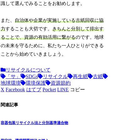
識して選んでみることをお勧めします。
また、
自治体や企業が実施している古紙回収に協
力
することも大切です。
きちんと分別して排出す
ることで、資源の有効活用に繋がる
のです。地球
の未来を守るために、私たち一人ひとりができる
ことから始めていきましょう。
リサイクルについて
「サ」
SDGs
リサイクル
再生紙
古紙
地球環境
環境保護
資源節約
X
Facebook
はてブ
Pocket
LINE
コピー
関連記事
容器包装リサイクル法と分別基準適合物