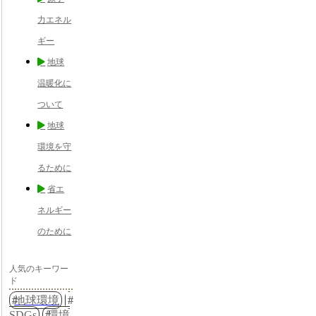
力エネル
ギー
地球
温暖化に
ついて
地球
環境を守
るために
省エ
ネルギー
のために
人気のキーワー
ド
地球環境
SDGs
環境