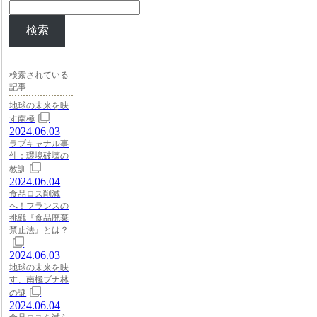
検索
検索されている
記事
地球の未来を映
す南極
2024.06.03
ラブキャナル事
件：環境破壊の
教訓
2024.06.04
食品ロス削減
へ！フランスの
挑戦『食品廃棄
禁止法』とは？
2024.06.03
地球の未来を映
す、南極ブナ林
の謎
2024.06.04