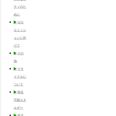
ティのた
めに
ゼロ
エミッシ
ョンに向
けて
その
他
リサ
イクルに
ついて
再生
可能エネ
ルギー
原子