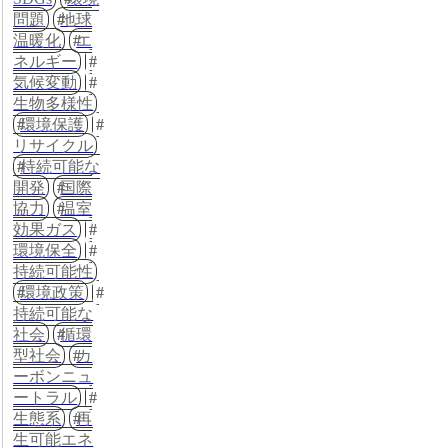
問題
地球
温暖化
エ
ネルギー
気候変動
生物多様性
環境保護
リサイクル
持続可能な
開発
国際
協力
温室
効果ガス
環境保全
持続可能性
環境政策
持続可能な
社会
循環
型社会
カ
ーボンニュ
ートラル
生態系
再
生可能エネ