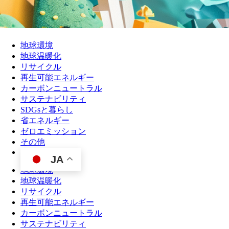
地球環境
地球温暖化
リサイクル
再生可能エネルギー
カーボンニュートラル
サステナビリティ
SDGsと暮らし
省エネルギー
ゼロエミッション
その他
JA
地球環境
地球温暖化
リサイクル
再生可能エネルギー
カーボンニュートラル
サステナビリティ