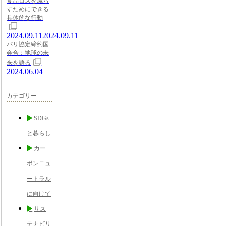
食品ロスを減ら
すためにできる
具体的な行動
2024.09.11
2024.09.11
パリ協定締約国
会合：地球の未
来を語る
2024.06.04
カテゴリー
SDGs
と暮らし
カー
ボンニュ
ートラル
に向けて
サス
テナビリ