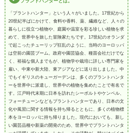
プラントハンターとは。
「プラントハンター」という人々がいました。17世紀から
20世紀半ばにかけて、食料や香料、薬、繊維など、人々の
暮らしに役立つ植物や、庭園や温室を彩る珍しい植物を求
めて、世界中を旅した冒険家たちです。17世紀のオランダ
で起こったチューリップ狂乱のように、当時のヨーロッパ
は空前の園芸ブーム。政府や園芸協会、種苗会社だけでな
く、裕福な個人までもが、植物学や栽培に詳しい専門家を
雇い、中東や新大陸、東アジアなどに送り出しました。中
でもイギリスのキューガーデンは、多くのプラントハンタ
ーを世界中に派遣し、世界中の植物を集めたことで有名で
す。江戸時代末期に日本を訪れたシーボルトやケンペル、
フォーチューンなどもプラントハンターであり、日本の文
化や風習に関する情報を持ち帰るとともに、多くの植物標
本をヨーロッパに持ち帰りました。現代においても、新し
い園芸品種や新薬の開発のため、世界中でプラントハンタ