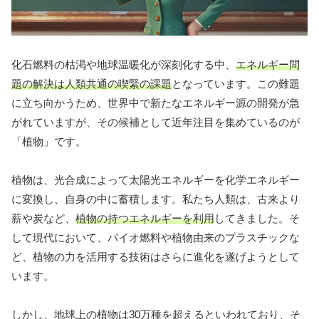
化石燃料の枯渇や地球温暖化が深刻化する中、
エネルギー問
題の解決は人類共通の喫緊の課題
となっています。この難題
に立ち向かうため、世界中で新たなエネルギー源の開発が急
がれていますが、その候補として近年注目を集めているのが
「植物」です。
植物は、光合成によって太陽光エネルギーを化学エネルギー
に変換し、自身の中に蓄積します。私たち人類は、古来より
薪や炭など、
植物の持つエネルギーを利用
してきました。そ
して現代において、バイオ燃料や植物由来のプラスチックな
ど、植物の力を活用する技術はさらに進化を遂げようとして
います。
しかし、地球上の植物は30万種を超えるといわれており、そ