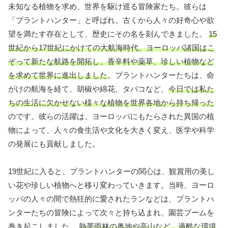
未知なる植物を求め、世界を駆け巡る冒険家たち。彼らは
「プラントハンター」と呼ばれ、古くから人々の好奇心や欲
望を満たす存在として、歴史にその名を刻んできました。
15
世紀から17世紀にかけての大航海時代、ヨーロッパ諸国はこ
ぞって新たな航路を開拓し、香辛料や薬草、珍しい植物など
を求めて世界に進出しました
。プラントハンターたちは、命
がけの航海を経て、胡椒や綿花、タバコなど、
今日では私た
ちの生活に欠かせない様々な植物を世界各地から持ち帰った
のです。彼らの活躍は、ヨーロッパにもたらされた異国の植
物によって、人々の食生活や文化を大きく変え、医学や科学
の発展にも貢献しました。
19世紀に入ると、プラントハンターの関心は、観賞用の美し
い花や珍しい植物へと移り変わっていきます。当時、ヨーロ
ッパの人々の間で熱狂的に愛されたランなどは、プラントハ
ンターたちの冒険によって次々と持ち込まれ、園芸ブームを
巻き起こしました。
熱帯雨林の奥地や高山など、過酷な環境