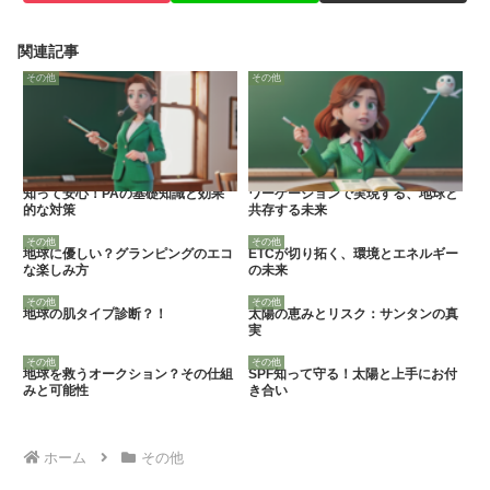
関連記事
その他
その他
知って安心！PAの基礎知識と効果
ワーケーションで実現する、地球と
的な対策
共存する未来
その他
その他
地球に優しい？グランピングのエコ
ETCが切り拓く、環境とエネルギー
な楽しみ方
の未来
その他
その他
地球の肌タイプ診断？！
太陽の恵みとリスク：サンタンの真
実
その他
その他
地球を救うオークション？その仕組
SPF知って守る！太陽と上手にお付
みと可能性
き合い
ホーム
その他