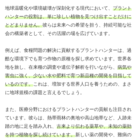
地球温暖化や環境破壊が深刻化する現代において、
プラント
ハンターの役割は、単に珍しい植物を見つけ出すことだけに
とどまりません。
彼らは未来への希望を担う、持続可能な社
会の構築者として、その活躍の場を広げています。
例えば、食糧問題の解決に貢献するプラントハンターは、過
酷な環境下でも育つ作物の原種を探し求めています。世界各
地を旅し、在来種の調査や遺伝子解析を行いながら、
病気や
害虫に強く、少ない水や肥料で育つ新品種の開発を目指して
いるのです。
これは、増加する世界人口を養うための、まさ
に地球規模の課題と言えるでしょう。
また、医療分野におけるプラントハンターの貢献も注目され
ています。彼らは、熱帯雨林の奥地や高山地帯など、人跡未
踏の地に足を踏み入れ、
古来より伝わる薬草や、未知の薬効
を持つ植物を探し続けています。
新しい薬の開発や、難病の