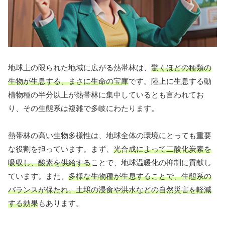
地球上の限られた地域に広がる熱帯林は、
驚くほどの種類の
生物が生息する、まさに生命の宝庫
です。陸上に生息する動
植物種の半分以上が熱帯林に集中しているとも言われてお
り、その生態系は複雑で多岐にわたります。
熱帯林の高い生物多様性は、地球全体の環境にとっても重要
な役割を担っています。まず、
光合成によって二酸化炭素を
吸収し、酸素を供給する
ことで、地球温暖化の抑制に貢献し
ています。また、
多様な生物種が生息することで、生態系の
バランスが保たれ、土壌の浸食や洪水などの自然災害を軽減
する効果
もあります。