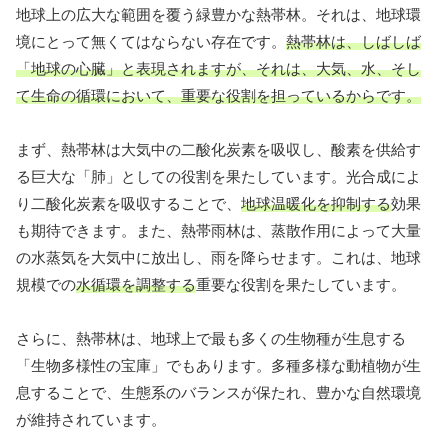
地球上の広大な範囲を覆う緑豊かな熱帯林。それは、地球環
境にとって無くてはならない存在です。
熱帯林は、しばしば
「地球の心臓」と表現されますが、それは、大気、水、そし
て生命の循環において、重要な役割を担っているからです。
まず、熱帯林は大気中の二酸化炭素を吸収し、酸素を供給す
る巨大な「肺」としての役割を果たしています。光合成によ
り二酸化炭素を吸収することで、
地球温暖化を抑制する
効果
も期待できます。また、熱帯雨林は、蒸散作用によって大量
の水蒸気を大気中に放出し、雨を降らせます。これは、地球
規模での
水循環を調整する
重要な役割を果たしています。
さらに、熱帯林は、地球上で最も多くの生物種が生息する
「生物多様性の宝庫」でもあります。多種多様な動植物が生
息することで、生態系のバランスが保たれ、豊かな自然環境
が維持されています。