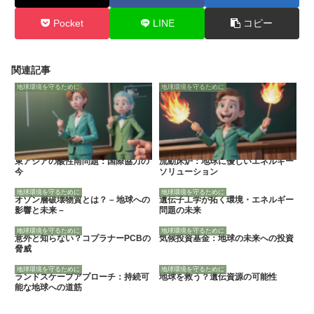
Pocket
LINE
コピー
関連記事
地球環境を守るために
地球環境を守るために
東アジアの酸性雨問題：国際協力の
流動床炉：地球に優しいエネルギー
今
ソリューション
地球環境を守るために
地球環境を守るために
オゾン層破壊物質とは？ – 地球への
遺伝子工学が拓く環境・エネルギー
影響と未来 –
問題の未来
地球環境を守るために
地球環境を守るために
意外と知らない？コプラナーPCBの
気候投資基金：地球の未来への投資
脅威
地球環境を守るために
地球環境を守るために
ランドスケープアプローチ：持続可
地球を救う？遺伝資源の可能性
能な地球への道筋