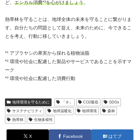
ど、
エシカル消費*³を心がけましょう
。
熱帯林を守ることは、地球全体の未来を守ることに繋がりま
す。自分たちの問題として捉え、未来のために、今できるこ
とを考え、行動に移していきましょう。
*¹ アブラヤシの果実から採れる植物油脂
*² 環境や社会に配慮した製品やサービスであることを示すマ
ーク
*³ 環境や社会に配慮した消費行動
地球環境を守るために
「ネ」
CO2吸収
SDGs
サステナビリティ
地球温暖化
地球環境
森林
熱帯林
生物多様性
X
Facebook
はてブ