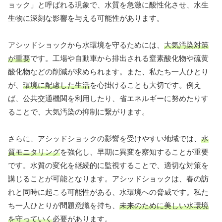
ョック」と呼ばれる現象で、水質を急激に酸性化させ、水生
生物に深刻な影響を与える可能性があります。
アシッドショックから水環境を守るためには、
大気汚染対策
が重要
です。工場や自動車から排出される窒素酸化物や硫黄
酸化物などの削減が求められます。また、私たち一人ひとり
が、
環境に配慮した生活
を心掛けることも大切です。例え
ば、公共交通機関を利用したり、省エネルギーに努めたりす
ることで、大気汚染の抑制に繋がります。
さらに、アシッドショックの影響を受けやすい地域では、
水
質モニタリング
を強化し、早期に異変を察知することが重要
です。水質の変化を継続的に監視することで、適切な対策を
講じることが可能となります。アシッドショックは、春の訪
れと同時に起こる可能性がある、水環境への脅威です。私た
ち一人ひとりが問題意識を持ち、
未来のために美しい水環境
を守っていく
必要があります。