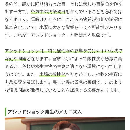
冬の間、静かに降り積もった雪。それは美しい雪景色を作り
出す一方で、
空気中の汚染物質
を含んでいることを忘れては
なりません。雪解けとともに、これらの物質が河川や湖沼に
流れ込むことで、水質に大きな影響を与える可能性がありま
す。これが「アシッドショック」と呼ばれる現象です。
アシッドショックは、特に酸性雨の影響を受けやすい地域で
深刻な問題
となります。雪解け水によって酸性度が急激に高
まると、魚類や水生生物の生息に適さない環境になってしま
うのです。また、
土壌の酸性化
も引き起こし、植物の生育に
も悪影響を及ぼします。美しい春の景色の裏側で、このよう
な環境問題が進行していることを認識する必要があります。
アシッドショック発生のメカニズム