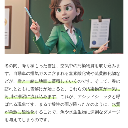
冬の間、降り積もった雪は、空気中の汚染物質を取り込みま
す。自動車の排気ガスに含まれる窒素酸化物や硫黄酸化物な
どが、
雪と一緒に地面に蓄積していく
のです。そして、春の
訪れとともに雪解けが始まると、これらの
汚染物質が一気に
河川や湖沼に流れ込みます
。これが、アシッドショックと呼
ばれる現象です。まるで酸性の雨が降ったかのように、
水質
が急激に酸性化
することで、魚や水生生物に深刻なダメージ
を与えてしまうのです。