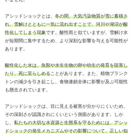
アシッドショックとは、
冬の間、大気汚染物質が雪に蓄積さ
れ、雪解けとともに一気に流れ出すことで、河川や湖沼が酸
性化してしまう現象
です。酸性雨と似ていますが、雪解け水
が短期間に集中するため、より深刻な影響を与える可能性が
あります。
酸性化した水は、魚類や水生生物の卵や幼生の発育を阻害し
たり、死に至らしめる
ことがあります。また、植物プランク
トンの減少を引き起こし、食物連鎖全体に影響が及ぶ可能性
も懸念されています。
アシッドショックは、目に見える被害が分かりにくいため、
その深刻さが認識されにくいという側面があります。しか
し、
私たちの大切な水資源と生態系を守るためには、アシッ
ドショックの発生メカニズムやその影響について、正しい知