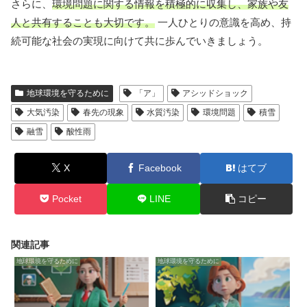
さらに、
環境問題に関する情報を積極的に収集し、家族や友
人と共有することも大切です。
一人ひとりの意識を高め、持
続可能な社会の実現に向けて共に歩んでいきましょう。
地球環境を守るために
「ア」
アシッドショック
大気汚染
春先の現象
水質汚染
環境問題
積雪
融雪
酸性雨
X
Facebook
はてブ
Pocket
LINE
コピー
関連記事
地球環境を守るために
地球環境を守るために