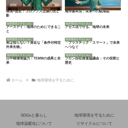
環境×歴史：コロンブス交換の光と
海洋基本法：未来への航海図
影
地球環境を守るために
地球環境を守るために
アースデイ：地球のためにできるこ
アセス法で守る、地球の未来
と
地球環境を守るために
地球環境を守るために
実は知らない？身近な「条件付特定
「プラスチック・スマート」で未来
外来生物」
へつなぐ
地球環境を守るために
地球環境を守るために
日中韓環境協力：TEMMの成果と未
フロン回収推進協議会：その役割と
来
歴史
ホーム
地球環境を守るために
SDGsと暮らし
地球環境を守るために
地球温暖化について
リサイクルについて