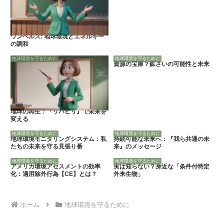
ワンヘルス: 地球環境とエネルギー
の調和
地球環境を守るために
地球環境を守るために
資源の宝庫？鉱さいの可能性と未来
地球の再生：『リハビリ』で未来を
変える
地球環境を守るために
地球環境を守るために
地球環境モニタリングシステム：私
持続可能な未来へ：『我ら共通の未
たちの未来を守る見張り番
来』のメッセージ
地球環境を守るために
地球環境を守るために
アメリカ環境アセスメントの効率
実は知らない？身近な「条件付特定
化：適用除外行為【CE】とは？
外来生物」
ホーム
地球環境を守るために