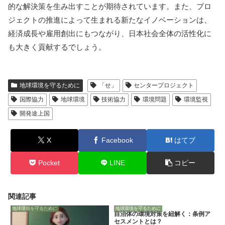
的な解決策を生み出すことが期待されています。また、プロ
ジェクトの推進によって生まれる新たなイノベーションは、
経済成長や雇用創出にもつながり、日本社会全体の活性化に
も大きく貢献するでしょう。
地球環境を守るために
「せ」
センタープロジェクト
国際協力
地球環境
技術協力
環境問題
環境監視
開発途上国
X
Facebook
はてブ
Pocket
LINE
コピー
関連記事
地球環境を守るために
地球環境を守るために
自治体の環境対策を紐解く：条例ア
セスメントとは？