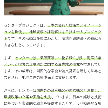
センタープロジェクトは、
日本の優れた技術力とイノベーシ
ョンを駆使し、地球規模の課題解決を目指す一大プロジェク
ト
です。その活動は多岐にわたり、環境問題解決への貢献も
大きな柱となっています。
まず、
センターでは、気候変動、生物多様性損失、海洋汚染
といった喫緊の環境問題に関する最先端の研究
を推進してい
ます。その成果は、国際的な学会や論文発表を通じて世界と
共有され、地球全体の環境保全に貢献します。
さらに、センターは
国内外の政府機関や国際機関と連携し、
環境政策の立案や実施を支援
しています。日本の経験と技術
に基づいた実践的な助言を提供することで、より効果的な環