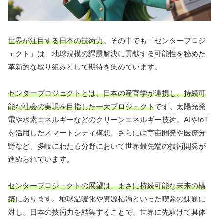
世界が注目する日本の技術力
。その中でも「センタープロジ
ェクト」は、地球規模の課題解決に貢献する可能性を秘めた
革新的な取り組みとして期待を集めています。
センタープロジェクトとは、日本の産官学が連携し、持続可
能な社会の実現を目指した一大プロジェクト
です。太陽光発
電や水素エネルギーなどのクリーンエネルギー技術、AIやIoT
を活用したスマートシティ構想、さらには宇宙開発や医療分
野など、多岐にわたる分野において世界最先端の技術開発が
進められています。
センタープロジェクトの展望は、まさに持続可能な未来の構
築
にあります。地球温暖化や資源枯渇といった喫緊の課題に
対し、日本の技術力を結集することで、世界に先駆けて具体