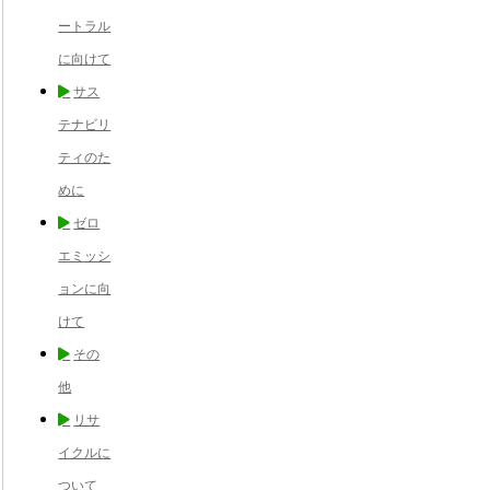
ートラル
に向けて
サス
テナビリ
ティのた
めに
ゼロ
エミッシ
ョンに向
けて
その
他
リサ
イクルに
ついて