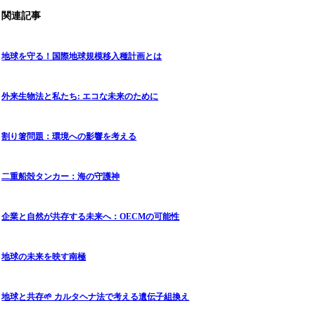
関連記事
地球を守る！国際地球規模移入種計画とは
外来生物法と私たち: エコな未来のために
割り箸問題：環境への影響を考える
二重船殻タンカー：海の守護神
企業と自然が共存する未来へ：OECMの可能性
地球の未来を映す南極
地球と共存🌱 カルタヘナ法で考える遺伝子組換え