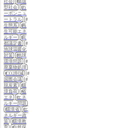
社会
循環
型社会
カ
ーボンニュ
ートラル
生態系
再
生可能エネ
ルギー
京
都議定書
地球温暖化
対策
地球
環境問題
廃棄物処理
CO2削減
国際会議
脱炭素
環
境負荷
省
エネ
エネ
ルギー問題
環境省
エ
ネルギー政
策
環境教
育
自然保