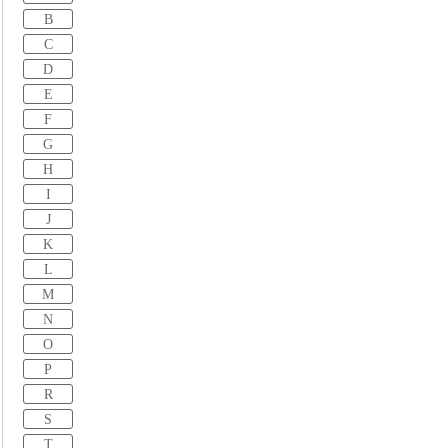
B
C
D
E
F
G
H
I
J
K
L
M
N
O
P
R
S
T