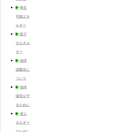
再生
可能エネ
ルギー
原子
力エネル
ギー
地球
温暖化に
ついて
地球
環境を守
るために
省エ
ネルギー
のために