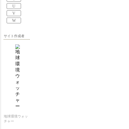
U
V
W
サイト作成者
地球環境ウォッ
チャー