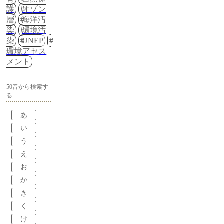
護
オゾン
層
海洋汚
染
環境汚
染
UNEP
環境アセス
メント
50音から検索す
る
あ
い
う
え
お
か
き
く
け