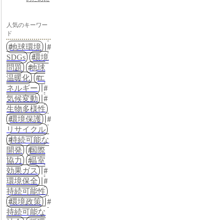
人気のキーワー
ド
地球環境
SDGs
環境
問題
地球
温暖化
エ
ネルギー
気候変動
生物多様性
環境保護
リサイクル
持続可能な
開発
国際
協力
温室
効果ガス
環境保全
持続可能性
環境政策
持続可能な