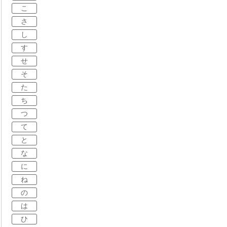
こ
さ
し
す
せ
そ
た
ち
つ
て
と
な
に
ね
の
は
ひ