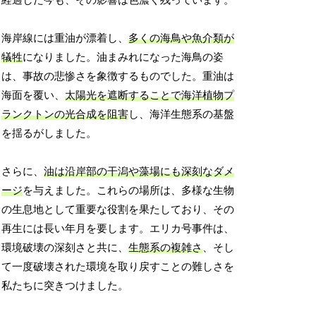
経過した今も、その影響は色濃く残っています。
海岸線には重油が漂着し、
多くの海鳥や魚介類が
犠牲
になりました。油まみれになった海鳥の姿
は、事故の悲惨さを象徴するものでした。重油は
海面を覆い、
太陽光を遮断することで海洋植物プ
ランクトンの光合成を阻害
し、海洋生態系の基盤
を揺るがしました。
さらに、
油は沿岸部の干潟や藻場にも深刻なダメ
ージ
を与えました。これらの場所は、多様な生物
の生息地として重要な役割を果たしており、その
再生には長い年月を要します。エリカ号事件は、
環境破壊の深刻さと共に、
生態系の複雑さ
、そし
て一度破壊された環境を取り戻すことの難しさを
私たちに突きつけました。