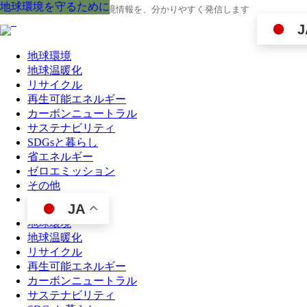
地球環境を守るために
地球環境を守るために
地球環境を守るために
地球環境を守るために
地球環境を守るために
地球環境を守るために
地球環境を守るために
地球環境を守るために
地球環境を守るために
地球の今と未来に役立つ環境情報を、分かりやすく発信します
J
地球環境
地球温暖化
リサイクル
再生可能エネルギー
カーボンニュートラル
サステナビリティ
SDGsと暮らし
省エネルギー
ゼロエミッション
その他
JA
地球環境
地球温暖化
リサイクル
再生可能エネルギー
カーボンニュートラル
サステナビリティ