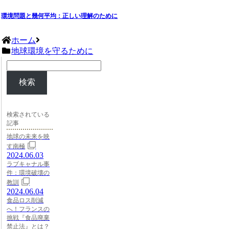
環境問題と幾何平均：正しい理解のために
ホーム
地球環境を守るために
検索
検索されている
記事
地球の未来を映
す南極
2024.06.03
ラブキャナル事
件：環境破壊の
教訓
2024.06.04
食品ロス削減
へ！フランスの
挑戦『食品廃棄
禁止法』とは？