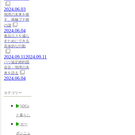
2024.06.03
地球の未来を映
す、南極ブナ林
の謎
2024.06.04
食品ロスを減ら
すためにできる
具体的な行動
2024.09.11
2024.09.11
パリ協定締約国
会合：地球の未
来を語る
2024.06.04
カテゴリー
SDGs
と暮らし
カー
ボンニュ