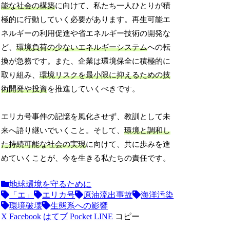
能な社会の構築
に向けて、私たち一人ひとりが積
極的に行動していく必要があります。再生可能エ
ネルギーの利用促進や省エネルギー技術の開発な
ど、
環境負荷の少ないエネルギーシステム
への転
換が急務です。また、企業は環境保全に積極的に
取り組み、
環境リスクを最小限に抑えるための技
術開発や投資
を推進していくべきです。
エリカ号事件の記憶を風化させず、教訓として未
来へ語り継いでいくこと。そして、
環境と調和し
た持続可能な社会の実現
に向けて、共に歩みを進
めていくことが、今を生きる私たちの責任です。
地球環境を守るために
「エ」
エリカ号
原油流出事故
海洋汚染
環境破壊
生態系への影響
X
Facebook
はてブ
Pocket
LINE
コピー