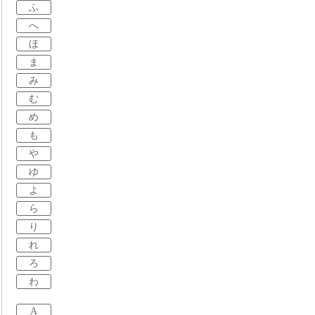
ふ
へ
ほ
ま
み
む
め
も
や
ゆ
よ
ら
り
れ
ろ
わ
A