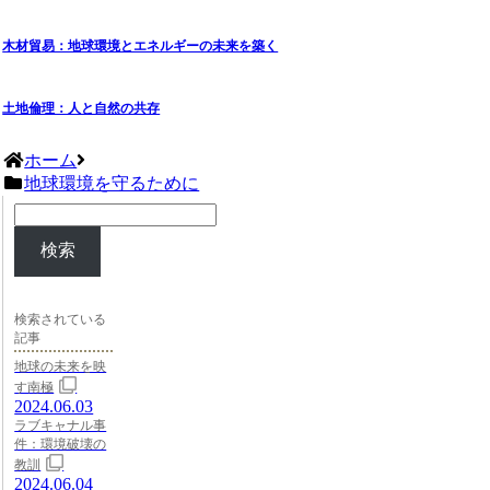
木材貿易：地球環境とエネルギーの未来を築く
土地倫理：人と自然の共存
ホーム
地球環境を守るために
検索
検索されている
記事
地球の未来を映
す南極
2024.06.03
ラブキャナル事
件：環境破壊の
教訓
2024.06.04