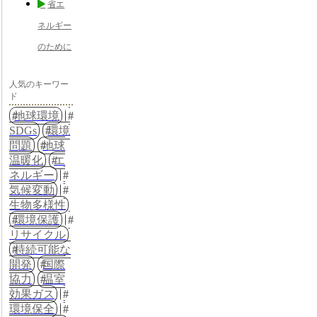
省エ
ネルギー
のために
人気のキーワー
ド
地球環境
SDGs
環境
問題
地球
温暖化
エ
ネルギー
気候変動
生物多様性
環境保護
リサイクル
持続可能な
開発
国際
協力
温室
効果ガス
環境保全