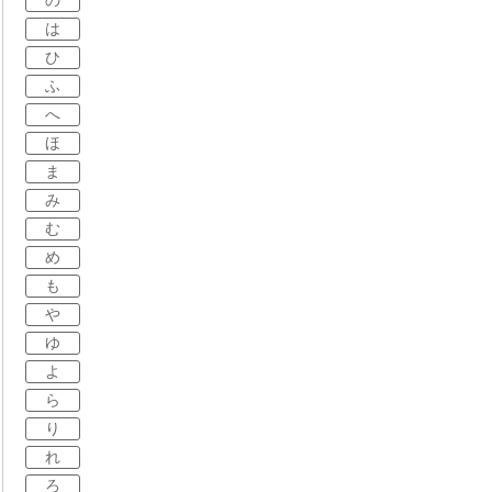
の
は
ひ
ふ
へ
ほ
ま
み
む
め
も
や
ゆ
よ
ら
り
れ
ろ