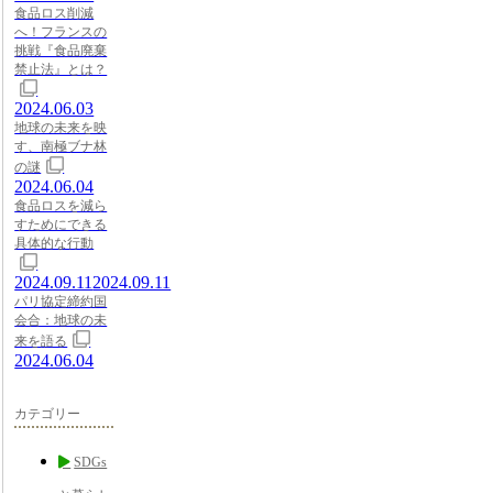
食品ロス削減
へ！フランスの
挑戦『食品廃棄
禁止法』とは？
2024.06.03
地球の未来を映
す、南極ブナ林
の謎
2024.06.04
食品ロスを減ら
すためにできる
具体的な行動
2024.09.11
2024.09.11
パリ協定締約国
会合：地球の未
来を語る
2024.06.04
カテゴリー
SDGs