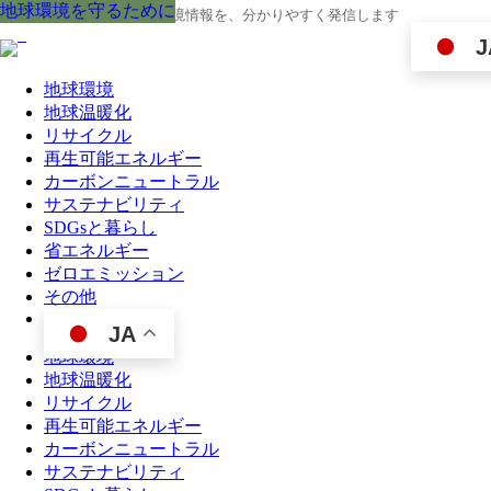
地球環境を守るために
地球環境を守るために
地球環境を守るために
地球環境を守るために
地球環境を守るために
地球環境を守るために
地球環境を守るために
地球環境を守るために
地球環境を守るために
地球の今と未来に役立つ環境情報を、分かりやすく発信します
J
地球環境
地球温暖化
リサイクル
再生可能エネルギー
カーボンニュートラル
サステナビリティ
SDGsと暮らし
省エネルギー
ゼロエミッション
その他
JA
地球環境
地球温暖化
リサイクル
再生可能エネルギー
カーボンニュートラル
サステナビリティ