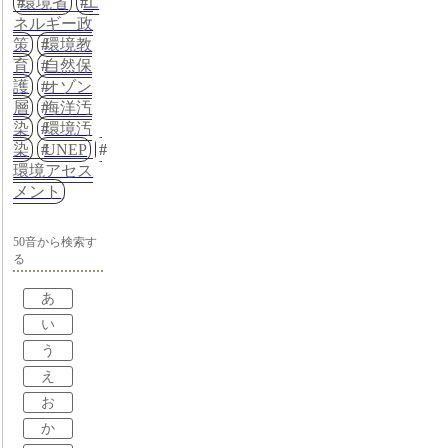
環境省
エ
ネルギー政
策
環境教
育
自然保
護
オゾン
層
海洋汚
染
環境汚
染
UNEP
環境アセス
メント
50音から検索す
る
あ
い
う
え
お
か