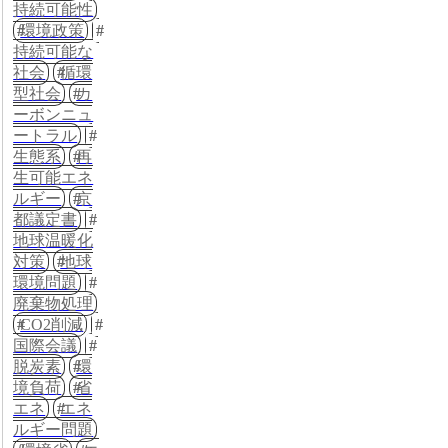
持続可能性
環境政策
持続可能な
社会
循環
型社会
カ
ーボンニュ
ートラル
生態系
再
生可能エネ
ルギー
京
都議定書
地球温暖化
対策
地球
環境問題
廃棄物処理
CO2削減
国際会議
脱炭素
環
境負荷
省
エネ
エネ
ルギー問題