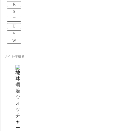
R
S
T
U
V
W
サイト作成者