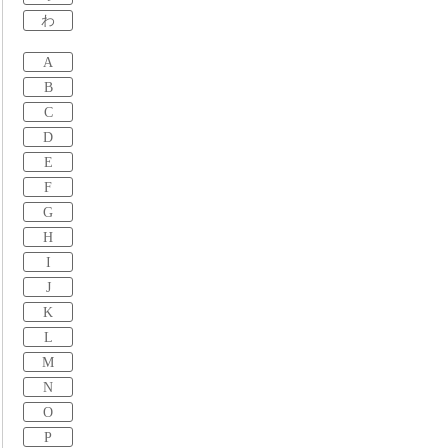
わ
A
B
C
D
E
F
G
H
I
J
K
L
M
N
O
P