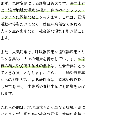
まず、気候変動による影響は甚大です。
海面上昇
は、沿岸地域の浸水を招き、住宅やインフラスト
ラクチャに深刻な被害
を与えます。これは、経済
活動の停滞だけでなく、移住を余儀なくされる
人々を生み出すなど、社会的な混乱も引き起こし
ます。
また、大気汚染は、呼吸器疾患や循環器疾患のリ
スクを高め、人々の健康を脅かしています。
医療
費の増大や労働生産性の低下
は、社会全体にとっ
て大きな負担となります。さらに、工場や自動車
からの排出ガスによる酸性雨は、森林や農作物に
も被害を与え、生態系や食料生産にも影響を及ぼ
します。
これらの例は、地球環境問題が単なる環境問題に
とどまらず、
私たちの社会や経済、健康に密接に