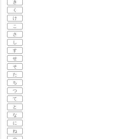
き
く
け
こ
さ
し
す
せ
そ
た
ち
つ
て
と
な
に
ね