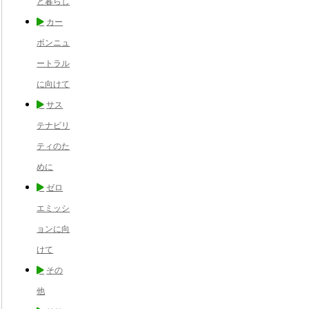
と暮らし
カー
ボンニュ
ートラル
に向けて
サス
テナビリ
ティのた
めに
ゼロ
エミッシ
ョンに向
けて
その
他