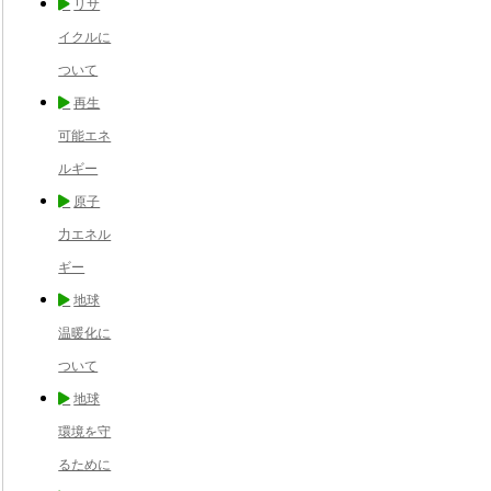
リサ
イクルに
ついて
再生
可能エネ
ルギー
原子
力エネル
ギー
地球
温暖化に
ついて
地球
環境を守
るために