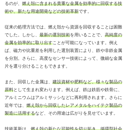
るのが、
燃え殻に含まれる貴重な金属を効率的に回収する技
術や、新たな用途開発などの技術革新
です。
従来の処理方法では、燃え殻から資源を回収することは困難
でした。しかし、
最新の選別技術
を用いることで、
高純度の
金属を効率的に取り出す
ことが可能になっています。例え
ば、磁力や比重差を利用した選別装置により、鉄や非鉄金属
を分別。さらに、高度なセンサー技術によって、微細な金属
片を選り分けることもできます。
また、回収した金属は、
建設資材や肥料など、様々な製品の
原料
として生まれ変わります。例えば、鉄は鉄筋や鉄骨に、
アルミニウムはアルミサッシなどに再利用されます。さらに
近年では、
燃え殻から回収したレアメタルをハイテク製品の
製造に活用する
など、その用途は広がりを見せています。
技術革新は、
燃え殻の新たな可能性を切り拓き、循環型社会