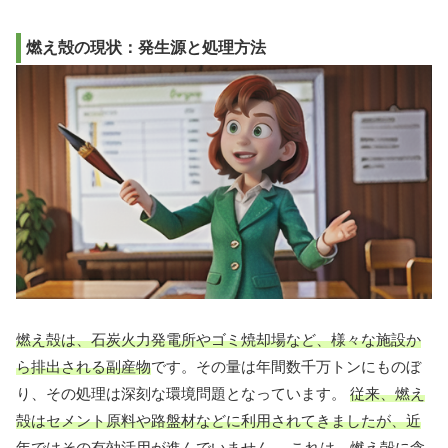
燃え殻の現状：発生源と処理方法
燃え殻は、石炭火力発電所やゴミ焼却場など、様々な施設か
ら排出される副産物
です。その量は年間数千万トンにものぼ
り、その処理は深刻な環境問題となっています。
従来、燃え
殻はセメント原料や路盤材などに利用されてきましたが、近
年ではその有効活用が進んでいません。
これは、燃え殻に含