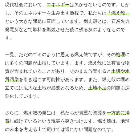
現代社会において、
エネルギー
は欠かせないものです。しか
し、そのエネルギーを生み出す過程で、私たちは
「燃え殻」
という大きな課題に直面しています。燃え殻とは、石炭火力
発電所などで燃料を燃焼させた後に残る灰のようなもので
す。
一見、ただのゴミのように思える燃え殻ですが、その
処理
に
は多くの問題が山積しています。まず、燃え殻には有害な物
質が含まれていることがあり、そのまま放置すると
土壌や水
質汚染
を引き起こす可能性があります。また、燃え殻の埋め
立てには広大な土地が必要となるため、
土地不足
の問題も深
刻化しています。
さらに、燃え殻の発生は、私たちが貴重な資源を
一方的に消
費
し続けているという現実を突きつけます。燃え殻は、地球
の未来を考える上で避けては通れない問題なのです。