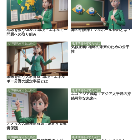
地球を救うODA：環境・エネルギー
海の守護神！マルポール条約とは？
問題への取り組み
地球環境を守るために
地球環境を守るために
気候正義: 地球の未来のための公平
性
未来を担う人材育成: 環境・エネル
ギー分野の認定事業とは
地球環境を守るために
地球環境を守るために
エコアジア戦略：アジア太平洋の持
続可能な未来へ
アメリカの酸性雨対策：進化する環
境保護
地球環境を守るために
地球環境を守るために