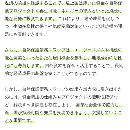
返済の負担を軽減することで、途上国は浮いた資金を自然保
護プロジェクトや再生可能エネルギーの導入といった持続可
能な開発に投資できます。
これにより、経済成長を促しつ
つ、生物多様性の保全や気候変動対策といった地球規模の課
題にも貢献できます。
さらに、自然保護債務スワップは、エコツーリズムや持続可
能な農業といった新たな雇用機会を創出し、地域経済の活性
化にも寄与します。
自然資本を保全・活用することで、長期
的な経済成長の基盤を築くことができるのです。
しかし、自然保護債務スワップの効果を最大限に引き出すた
めには、資金調達の仕組みやプロジェクトの透明性確保な
ど、解決すべき課題も存在します。
国際社会全体で協力し、
途上国が持続可能な発展を実現できるよう、支援していくこ
とが重要です。