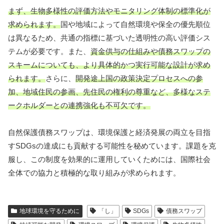
まず、生物多様性の評価方法やモニタリング体制の標準化が
求められます。
国や地域によって自然環境や保全の優先順位
は異なるため、共通の指標に基づいた透明性の高い評価シス
テムが必要です。また、
資金供与の仕組みや債務スワップの
スキームについても、より具体的かつ実行可能な設計が求め
られます。
さらに、
開発途上国の政策決定プロセスへの参
加、地域住民の参画、先住民の権利の尊重など、多様なステ
ークホルダーとの連携強化も不可欠です。
自然保護債務スワップは、環境保護と経済発展の両立を目指
すSDGsの達成にも貢献する可能性を秘めています。課題を克
服し、この制度を効果的に運用していくためには、国際社会
全体での協力と積極的な取り組みが求められます。
地球環境を守るために
「し」
SDGs
債務スワップ