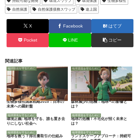
持続可能な開発
環境スワップ
環境保護
生物多様性
自然保護
自然保護債務スワップ
途上国
X
Facebook
はてブ
Pocket
LINE
コピー
関連記事
地球環境を守るために
地球環境を守るために
生物多様性国家戦略2010：日本の
森林減少の危機：地球への影響と
未来への羅針盤
は？
地球環境を守るために
地球環境を守るために
環境正義: 地球を守る、誰も置き去
地球の危機！不毛化が招く未来と
りにしない社会へ
は？
地球環境を守るために
地球環境を守るために
地球を救う？排出量取引の仕組み
ランドスケープアプローチ：持続可