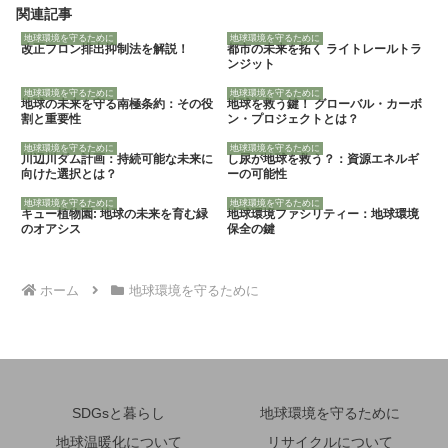
関連記事
地球環境を守るために
地球環境を守るために
改正フロン排出抑制法を解説！
都市の未来を拓く ライトレールトラ
ンジット
地球環境を守るために
地球環境を守るために
地球の未来を守る南極条約：その役
地球を救う鍵！ グローバル・カーボ
割と重要性
ン・プロジェクトとは？
地球環境を守るために
地球環境を守るために
川辺川ダム計画：持続可能な未来に
し尿が地球を救う？：資源エネルギ
向けた選択とは？
ーの可能性
地球環境を守るために
地球環境を守るために
キュー植物園: 地球の未来を育む緑
地球環境ファシリティー：地球環境
のオアシス
保全の鍵
ホーム
地球環境を守るために
SDGsと暮らし
地球環境を守るために
地球温暖化について
リサイクルについて