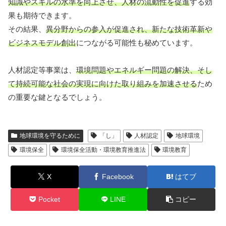
知識やスキルの水準を向上させ、人材の流動性を促進
する効
果も期待できます。
その結果、
異分野からの参入が促進され、新たな技術革新や
ビジネスモデル創出
につながる可能性も秘めています。
人材認定等事業は、
環境問題やエネルギー問題の解決、そし
て持続可能な社会の実現に向けた取り組みを加速させる
ため
の重要な鍵となるでしょう。
地球環境を守るために
「し」
人材認定
地球環境
環境保全
環境保全活動・環境教育推進法
環境教育
X
Facebook
はてブ
Pocket
LINE
コピー