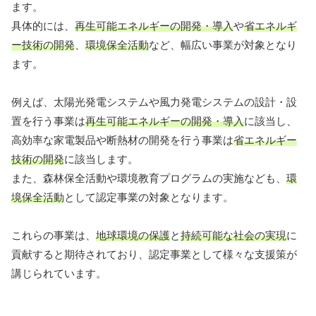
ます。
具体的には、
再生可能エネルギーの開発・導入
や
省エネルギ
ー技術の開発
、
環境保全活動
など、幅広い事業が対象となり
ます。
例えば、太陽光発電システムや風力発電システムの設計・設
置を行う事業は
再生可能エネルギーの開発・導入
に該当し、
高効率な家電製品や断熱材の開発を行う事業は
省エネルギー
技術の開発
に該当します。
また、森林保全活動や環境教育プログラムの実施なども、
環
境保全活動
として認定事業の対象となります。
これらの事業は、
地球環境の保護
と
持続可能な社会の実現
に
貢献すると期待されており、認定事業として様々な支援策が
講じられています。