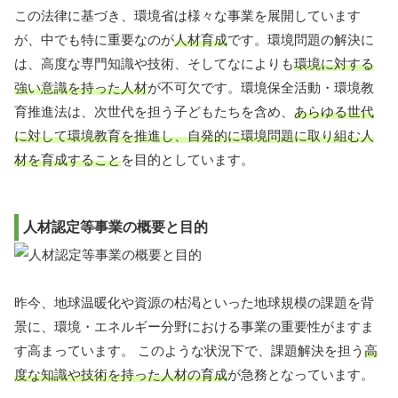
この法律に基づき、環境省は様々な事業を展開しています
が、中でも特に重要なのが
人材育成
です。環境問題の解決に
は、高度な専門知識や技術、そしてなによりも
環境に対する
強い意識を持った人材
が不可欠です。環境保全活動・環境教
育推進法は、次世代を担う子どもたちを含め、
あらゆる世代
に対して環境教育を推進し、自発的に環境問題に取り組む人
材を育成すること
を目的としています。
人材認定等事業の概要と目的
昨今、地球温暖化や資源の枯渇といった地球規模の課題を背
景に、環境・エネルギー分野における事業の重要性がますま
す高まっています。 このような状況下で、課題解決を担う
高
度な知識や技術を持った人材の育成
が急務となっています。