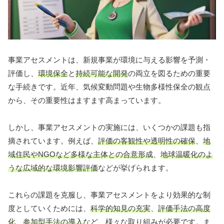
事業アセスメントは、新規事業が環境に与える影響を予測・
評価し、
環境保全
と
持続可能な開発
の両立を図るための重要
な手続きです。近年、気候変動問題や生物多様性保全の観点
から、その重要性はますます高まっています。
しかし、事業アセスメントの実施には、いくつかの課題も指
摘されています。例えば、
評価の客観性や透明性の確保
、
地
域住民やNGOなど多様な主体との合意形成
、
地球温暖化のよ
うな広域的な環境影響評価
などが挙げられます。
これらの課題を克服し、事業アセスメントをより効果的な制
度としていくためには、
科学的知見の充実
、
評価手法の高度
化
、
参加型手法の導入
など、様々な取り組みが必要です。ま