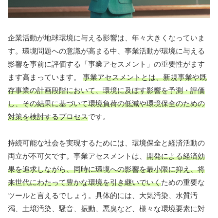
企業活動が地球環境に与える影響は、年々大きくなっていま
す。環境問題への意識が高まる中、事業活動が環境に与える
影響を事前に評価する「事業アセスメント」の重要性がます
ます高まっています。
事業アセスメントとは、新規事業や既
存事業の計画段階において、環境に及ぼす影響を予測・評価
し、その結果に基づいて環境負荷の低減や環境保全のための
対策を検討するプロセス
です。
持続可能な社会を実現するためには、環境保全と経済活動の
両立が不可欠です。事業アセスメントは、
開発による経済効
果を追求しながら、同時に環境への影響を最小限に抑え、将
来世代にわたって豊かな環境を引き継いでいく
ための重要な
ツールと言えるでしょう。具体的には、大気汚染、水質汚
濁、土壌汚染、騒音、振動、悪臭など、様々な環境要素に対