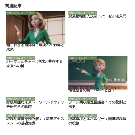
関連記事
地球環境を守るために
地球環境を守るために
廃棄物輸出入規制：バーゼル法入門
知られざる南洋材：環境への影響と
未来
地球環境を守るために
地球環境を守るために
パーマカルチャー: 地球と共存する
未来への鍵
環境経営の鍵！EMASとは？
地球環境を守るために
地球環境を守るために
持続可能な未来へ：ワールドウォッ
フロン回収推進協議会：その役割と
チ研究所の軌跡
歴史
地球環境を守るために
地球環境を守るために
環境配慮書を読み解く：環境アセス
地球環境とエネルギー：国際環境法
メントの基礎知識
の役割