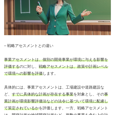
– 戦略アセスメントとの違い
事業アセスメントは、個別の開発事業が環境に与える影響を
評価する
のに対し、
戦略アセスメントは、政策や計画レベル
で環境への影響を評価
します。
具体的には、事業アセスメントは、工場建設や道路建設な
ど、
すでに具体的な計画が存在する事業
を対象とし、その
事
業計画が環境影響評価法などの法令に基づいて環境に配慮し
て策定されているか
を評価します。一方、戦略アセスメント
は、
開発計画や地域開発計画など、複数の事業を含む上位計