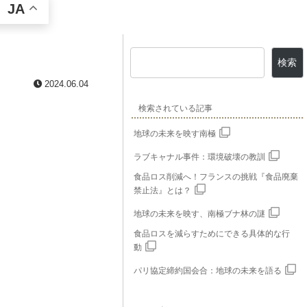
JA
検索
2024.06.04
検索されている記事
地球の未来を映す南極
ラブキャナル事件：環境破壊の教訓
食品ロス削減へ！フランスの挑戦『食品廃棄
禁止法』とは？
地球の未来を映す、南極ブナ林の謎
食品ロスを減らすためにできる具体的な行
動
パリ協定締約国会合：地球の未来を語る