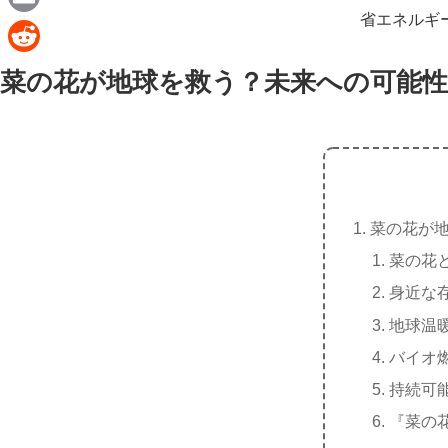
e
a
省エネルギ
E
c
m
R
菜の花が地球を救う？未来への可能性
e
a
e
b
i
d
o
l
d
o
i
k
t
菜の花が
菜の花
身近な
地球温
バイオ
持続可
『菜の