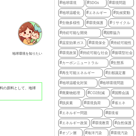
地球環境
SDGs
環境問題
地球温暖化
エネルギー
気候変動
生物多様性
環境保護
リサイクル
持続可能な開発
国際協力
温室効果ガス
環境保全
持続可能性
環境政策
持続可能な社会
循環型社会
地球環境を知りたい
カーボンニュートラル
生態系
再生可能エネルギー
京都議定書
地球温暖化対策
地球環境問題
料の原料として、地球
廃棄物処理
CO2削減
国際会議
脱炭素
環境負荷
省エネ
エネルギー問題
環境省
エネルギー政策
環境教育
自然保護
オゾン層
海洋汚染
環境汚染