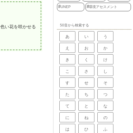
UNEP
環境アセスメント
50音から検索する
黄色い花を咲かせる
あ
い
う
え
お
か
き
く
け
こ
さ
し
す
せ
そ
た
ち
つ
て
と
な
に
ね
の
は
ひ
ふ