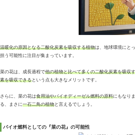
温暖化の原因となる二酸化炭素を吸収する植物
は、地球環境にと
担う可能性に注目が集まっています。
菜の花は、成長過程で
他の植物と比べて多くの二酸化炭素を吸収
素を吸収できる
という点も大きなメリットです。
さらに、菜の花は
食用油やバイオディーゼル燃料の原料
にもなり
る、まさに
一石二鳥の植物
と言えるでしょう。
バイオ燃料としての『菜の花』の可能性