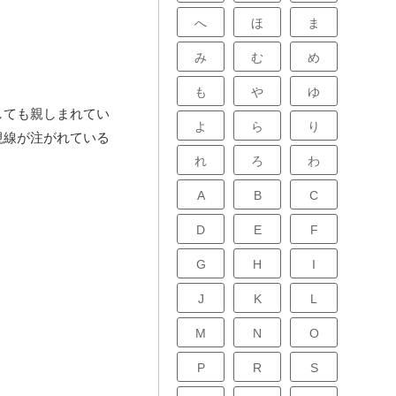
へ
ほ
ま
み
む
め
も
や
ゆ
しても親しまれてい
よ
ら
り
視線が注がれている
れ
ろ
わ
A
B
C
D
E
F
G
H
I
J
K
L
M
N
O
P
R
S