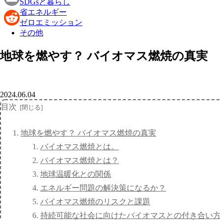
SDGsと暮らし
省エネルギー
Email
ゼロエミッション
その他
Reddit
地球を燃やす？ バイオマス燃焼の真実
2024.06.04
目次
地球を燃やす？ バイオマス燃焼の真実
バイオマス燃焼とは。
バイオマス燃焼とは？
地球温暖化との関係
エネルギー問題の解決策になるか？
バイオマス燃焼のリスクと課題
持続可能な社会に向けたバイオマスとの付き合い