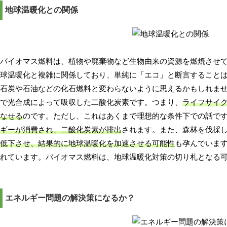
地球温暖化との関係
バイオマス燃料は、植物や廃棄物など生物由来の資源を燃焼させ
球温暖化と複雑に関係しており、単純に「エコ」と断言すること
石炭や石油などの化石燃料と変わらないように思えるかもしれま
で光合成によって吸収した二酸化炭素です。つまり、
ライフサイ
なせる
のです。ただし、これはあくまで理想的な条件下での話で
ギーが消費され、二酸化炭素が排出
されます。また、森林を伐採
低下させ、結果的に地球温暖化を加速させる可能性
も孕んでいま
れています。バイオマス燃料は、地球温暖化対策の切り札となる
エネルギー問題の解決策になるか？