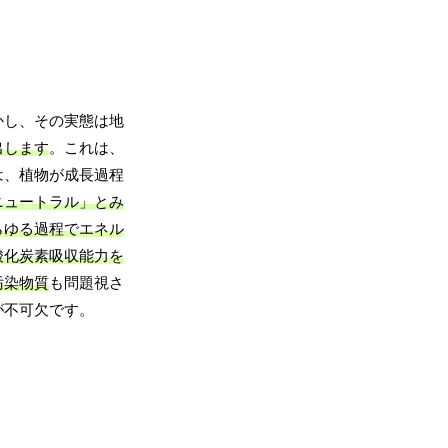
かし、その実態は地
出します
。これは、
は、植物が成長過程
ニュートラル」とみ
らゆる過程でエネル
酸化炭素吸収能力を
汚染物質
も問題視さ
が不可欠です。