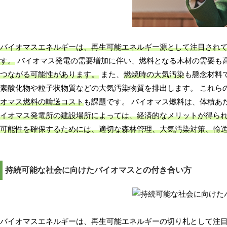
バイオマスエネルギーは、再生可能エネルギー源として注目され
す。
バイオマス発電の需要増加に伴い、燃料となる木材の需要も
つながる可能性があります。
また、
燃焼時の大気汚染
も懸念材料
素酸化物や粒子状物質などの大気汚染物質を排出します。 これら
オマス燃料の輸送コスト
も課題です。 バイオマス燃料は、体積あ
イオマス発電所の建設場所によっては、経済的なメリットが得ら
可能性を確保するためには、適切な森林管理、大気汚染対策、輸
持続可能な社会に向けたバイオマスとの付き合い方
バイオマスエネルギーは、再生可能エネルギーの切り札として注