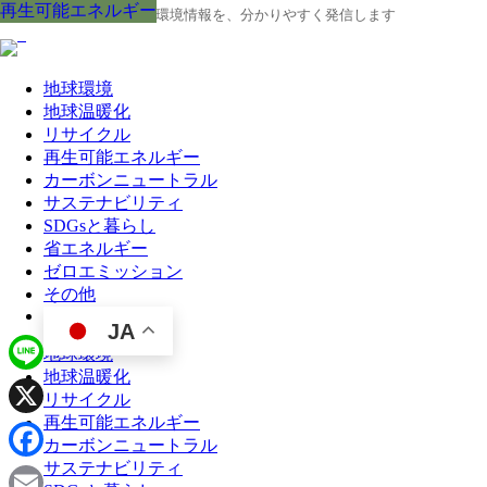
再生可能エネルギー
再生可能エネルギー
再生可能エネルギー
再生可能エネルギー
再生可能エネルギー
再生可能エネルギー
再生可能エネルギー
再生可能エネルギー
再生可能エネルギー
地球の今と未来に役立つ環境情報を、分かりやすく発信します
地球環境
地球温暖化
リサイクル
再生可能エネルギー
カーボンニュートラル
サステナビリティ
SDGsと暮らし
省エネルギー
ゼロエミッション
その他
JA
地球環境
地球温暖化
Line
リサイクル
再生可能エネルギー
X
カーボンニュートラル
サステナビリティ
Facebook