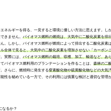
てエネルギーを得る、一見すると環境に優しい方法に思えます。し
はできません。
バイオマス燃料の燃焼は、大気中に二酸化炭素を排
せん。しかし、バイオマス燃料が燃焼によって排出する二酸化炭素
クル全体で見ると、大気中の二酸化炭素を増加させない「カーボン
す。実際には、
バイオマス燃料の栽培、収穫、加工、輸送など、あ
してバイオマス燃料用のプランテーションを作ることは、
森林の二
す。さらに、燃焼時に発生する
窒素酸化物や硫黄酸化物などの大気
可能性を秘めている一方で、その利用には慎重な検討と適切な管理