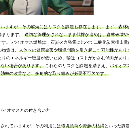
ていますが、その燃焼にはリスクと課題も存在します。
まず、森林
高まります。
適切な管理がされないまま伐採が進めば、森林破壊や
です。 バイオマス燃焼は、石炭火力発電に比べて二酸化炭素排出量
の物質は、
人体への健康被害や環境問題を引き起こす可能性があり
たりのエネルギー密度が低いため、輸送コストがかさむ傾向があり
れない場合があります。
これらのリスクと課題を踏まえ、
バイオマ
送効率の改善など、多角的な取り組みが必要不可欠です。
目されていますが、その利用には
環境負荷や資源の枯渇
といった課