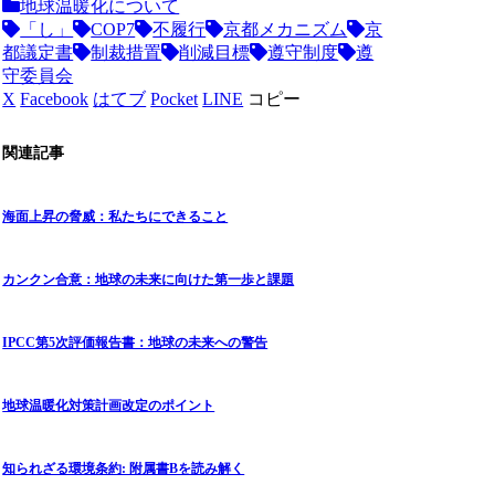
地球温暖化について
「し」
COP7
不履行
京都メカニズム
京
都議定書
制裁措置
削減目標
遵守制度
遵
守委員会
X
Facebook
はてブ
Pocket
LINE
コピー
関連記事
海面上昇の脅威：私たちにできること
カンクン合意：地球の未来に向けた第一歩と課題
IPCC第5次評価報告書：地球の未来への警告
地球温暖化対策計画改定のポイント
知られざる環境条約: 附属書Bを読み解く