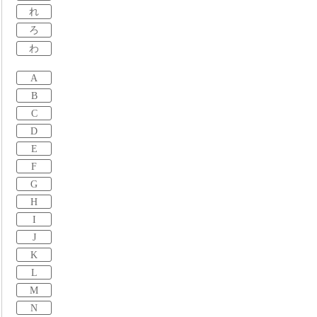
れ
ろ
わ
A
B
C
D
E
F
G
H
I
J
K
L
M
N