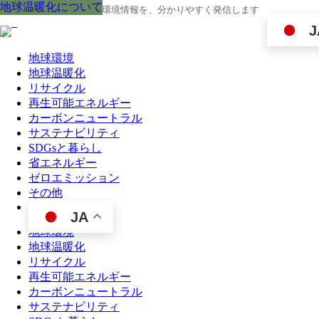
地球温暖化について
地球温暖化について
地球温暖化について
地球温暖化について
地球温暖化について
地球温暖化について
地球温暖化について
地球温暖化について
地球温暖化について
地球の今と未来に役立つ環境情報を、分かりやすく発信します
J
地球環境
地球温暖化
リサイクル
再生可能エネルギー
カーボンニュートラル
サステナビリティ
SDGsと暮らし
省エネルギー
ゼロエミッション
その他
JA
地球環境
地球温暖化
リサイクル
再生可能エネルギー
カーボンニュートラル
サステナビリティ