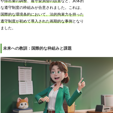
や
排出量の調整
、
遵守委員会の設置
など、具体的
な遵守制度の枠組みが合意されました。これは、
国際的な環境条約において、法的拘束力を持った
遵守制度が初めて導入された画期的な事例
となり
ました。
未来への教訓：国際的な枠組みと課題