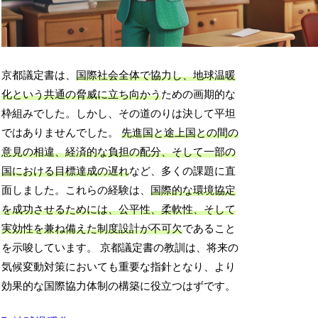
京都議定書は、
国際社会全体で協力し、地球温暖
化という共通の脅威に立ち向かう
ための画期的な
枠組みでした。しかし、その道のりは決して平坦
ではありませんでした。
先進国と途上国との間の
意見の相違、経済的な負担の配分、そして一部の
国における目標達成の遅れ
など、多くの課題に直
面しました。これらの経験は、
国際的な環境協定
を成功させるためには、公平性、柔軟性、そして
実効性を兼ね備えた制度設計が不可欠
であること
を示唆しています。 京都議定書の教訓は、将来の
気候変動対策においても重要な指針となり、より
効果的な国際協力体制の構築に役立つはずです。