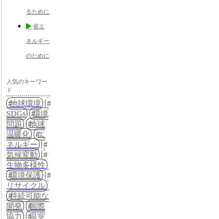
るために
省エ
ネルギー
のために
人気のキーワー
ド
地球環境
SDGs
環境
問題
地球
温暖化
エ
ネルギー
気候変動
生物多様性
環境保護
リサイクル
持続可能な
開発
国際
協力
温室