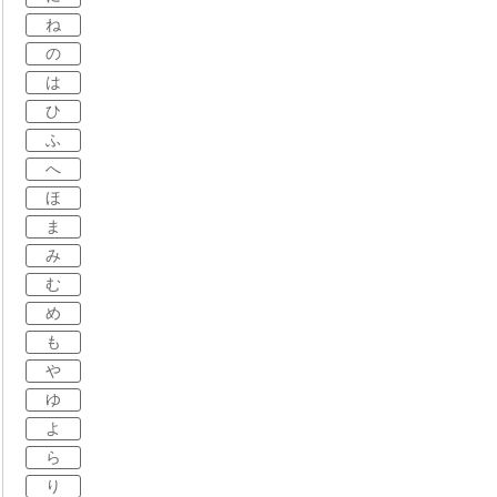
ね
の
は
ひ
ふ
へ
ほ
ま
み
む
め
も
や
ゆ
よ
ら
り