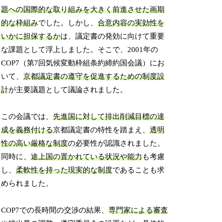
題への国際的な取り組みを大きく前進させた画期
的な枠組み
でした。しかし、
合意内容の実効性を
いかに担保するか
は、議定書の発効に向けて重要
な課題として浮上しました。そこで、2001年の
COP7（第7回気候変動枠組条約締約国会議）にお
いて、
京都議定書の遵守を促進するための制度設
計
が主要議題として議論されました。
この会議では、
先進国に対して排出削減目標の達
成を義務付ける
京都議定書の特性を踏まえ、
透明
性の高い厳格な制度
の必要性が認識されました。
同時に、
途上国の置かれている状況や能力
も考慮
し、
柔軟性を持った現実的な制度
であることも求
められました。
COP7での長時間の交渉の結果、
専門家による審査