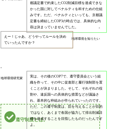
都議定書で約束したCO2削減目標を達成できな
かった国に対してペナルティを科すための仕組
みです。ただ、ペナルティといっても、京都議
定書を締結したCOP3の時点では、具体的な内
容は決まっていませんでした。
えー！じゃあ、どうやってルールを決め
地球環境を知りたい
ていったんですか？
実は、その後のCOP7で、遵守委員会という組
地球環境研究家
織を作って、その中に促進部と履行強制部を置
くことが決まりました。そして、それぞれの役
割や、違反国への具体的な措置などが議論さ
れ、基本的な枠組みが作られていったのです。
ただ、この遵守制度は、罰を与えることが目的
ではなく、あくまで各国が協力して排出削減目
標を達成することを目指したものだったんです
遵守制度とは。
よ。