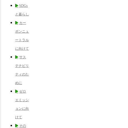
SDGs
と暮らし
カー
ボンニュ
ートラル
に向けて
サス
テナビリ
ティのた
めに
ゼロ
エミッシ
ョンに向
けて
その