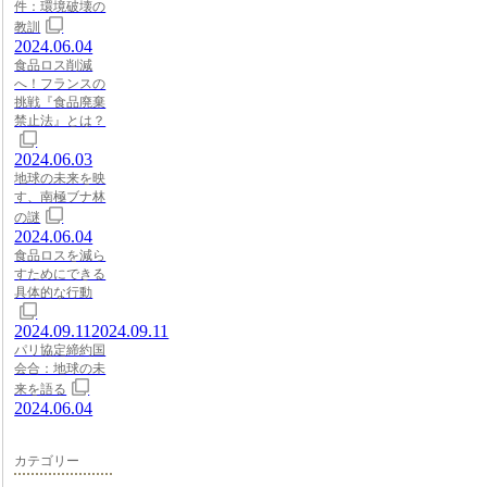
件：環境破壊の
教訓
2024.06.04
食品ロス削減
へ！フランスの
挑戦『食品廃棄
禁止法』とは？
2024.06.03
地球の未来を映
す、南極ブナ林
の謎
2024.06.04
食品ロスを減ら
すためにできる
具体的な行動
2024.09.11
2024.09.11
パリ協定締約国
会合：地球の未
来を語る
2024.06.04
カテゴリー