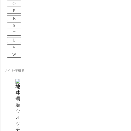
O
P
R
S
T
U
V
W
サイト作成者