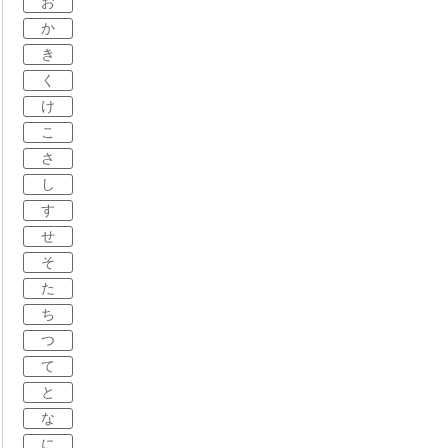
お
か
き
く
け
こ
さ
し
す
せ
そ
た
ち
つ
て
と
な
に