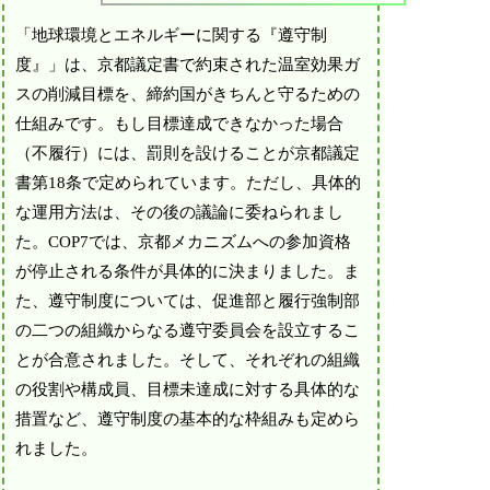
「地球環境とエネルギーに関する『遵守制
度』」は、京都議定書で約束された温室効果ガ
スの削減目標を、締約国がきちんと守るための
仕組みです。もし目標達成できなかった場合
（不履行）には、罰則を設けることが京都議定
書第18条で定められています。ただし、具体的
な運用方法は、その後の議論に委ねられまし
た。COP7では、京都メカニズムへの参加資格
が停止される条件が具体的に決まりました。ま
た、遵守制度については、促進部と履行強制部
の二つの組織からなる遵守委員会を設立するこ
とが合意されました。そして、それぞれの組織
の役割や構成員、目標未達成に対する具体的な
措置など、遵守制度の基本的な枠組みも定めら
れました。