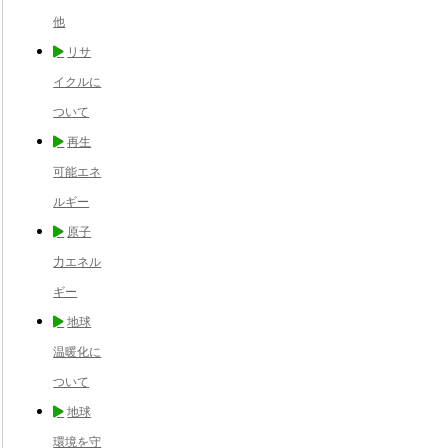
他
リサ
イクルに
ついて
再生
可能エネ
ルギー
原子
力エネル
ギー
地球
温暖化に
ついて
地球
環境を守