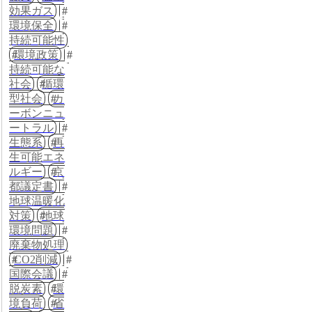
効果ガス
環境保全
持続可能性
環境政策
持続可能な
社会
循環
型社会
カ
ーボンニュ
ートラル
生態系
再
生可能エネ
ルギー
京
都議定書
地球温暖化
対策
地球
環境問題
廃棄物処理
CO2削減
国際会議
脱炭素
環
境負荷
省