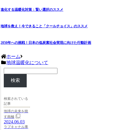
進化する温暖化対策：賢い選択のススメ
地球を救え！今できること「クールチョイス」のススメ
2050年への挑戦！日本の低炭素社会実現に向けた行動計画
ホーム
地球温暖化について
検索
検索されている
記事
地球の未来を映
す南極
2024.06.03
ラブキャナル事