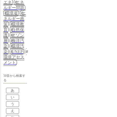
エネ
エネ
ルギー問題
環境省
エ
ネルギー政
策
環境教
育
自然保
護
オゾン
層
海洋汚
染
環境汚
染
UNEP
環境アセス
メント
50音から検索す
る
あ
い
う
え