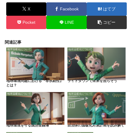
X
Facebook
はてブ
Pocket
LINE
コピー
関連記事
地球温暖化について
地球温暖化について
地球環境問題における『非永続性』
ライトダウンで未来を照らそう
とは？
地球温暖化について
地球温暖化について
地球環境を守る国別登録簿
自治体の温暖化対策計画を読み解く