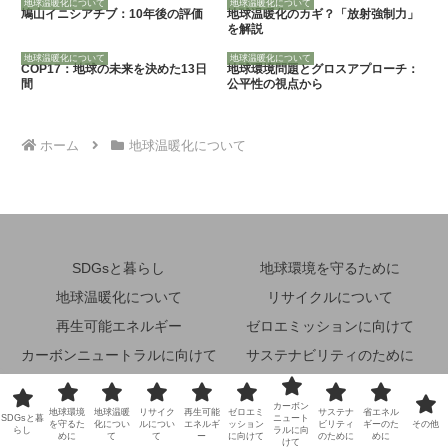
地球温暖化について
地球温暖化について
鳩山イニシアチブ：10年後の評価
地球温暖化のカギ？「放射強制力」
を解説
地球温暖化について
地球温暖化について
COP17：地球の未来を決めた13日
地球環境問題とグロスアプローチ：
間
公平性の視点から
ホーム
地球温暖化について
SDGsと暮らし
地球環境を守るために
地球温暖化について
リサイクルについて
再生可能エネルギー
ゼロエミッションに向けて
カーボンニュートラルに向けて
サステナビリティのために
省エネルギーのために
その他
カーボン
地球環境
地球温暖
リサイク
再生可能
ゼロエミ
サステナ
省エネル
© 2024 未来地球環境ナビ.
SDGsと暮
ニュート
を守るた
化につい
ルについ
エネルギ
ッション
ビリティ
ギーのた
その他
らし
ラルに向
めに
て
て
ー
に向けて
のために
めに
けて