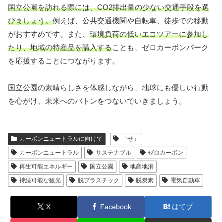
国立公園を訪れる際には、CO2排出量の少ない交通手段を選
びましょう。
例えば、公共交通機関や自転車、徒歩での移動
がおすすめです。また、
環境負荷の低いエコツアーに参加し
たり、地域の特産品を購入する
ことも、ゼロカーボンパーク
を応援することにつながります。
国立公園の素晴らしさを体感しながら、地球にも優しい行動
を心がけ、未来へのバトンをつないでいきましょう。
カーボンニュートラルに向けて
「せ」
カーボンニュートラル
サステナブル
ゼロカーボン
再生可能エネルギー
国立公園
地産地消
持続可能な観光
脱プラスチック
脱炭素
電気自動車
X
Facebook
はてブ