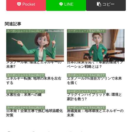
Pocket
LINE
コピー
関連記事
カーボンニュートラルに向けて
カーボンニュートラルに向けて
メタノール車: 環境とエネルギーの
日本の未来を拓く！革新的環境イノ
未来?
ベーション戦略とは？
カーボンニュートラルに向けて
カーボンニュートラルに向けて
エネルギー転換: 地球の未来を左右
エタノール3%混合ガソリンで未来
する
を描く
カーボンニュートラルに向けて
カーボンニュートラルに向けて
水素社会：未来への鍵
プラグインハイブリッド車: 環境と
家計を救う?
カーボンニュートラルに向けて
カーボンニュートラルに向けて
日本発！企業主導で挑む地球温暖化
座礁資産：地球環境とエネルギーの
対策
未来