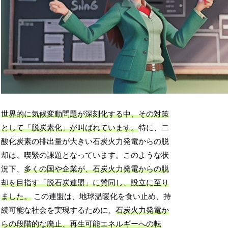
世界的に気候変動問題が深刻化する中、その対策
として「脱炭素化」が叫ばれています。
特に、二
酸化炭素の排出量が大きい石炭火力発電からの脱
却は、喫緊の課題となっています。このような状
況下、
多くの国や企業が、石炭火力発電からの脱
却を目指す「脱石炭連盟」に賛同し、設立に至り
ました。
この連盟は、地球温暖化を食い止め、持
続可能な社会を実現するために、
石炭火力発電か
らの段階的な廃止、再生可能エネルギーへの転