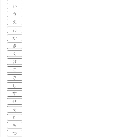
い
う
え
お
か
き
く
け
こ
さ
し
す
せ
そ
た
ち
つ