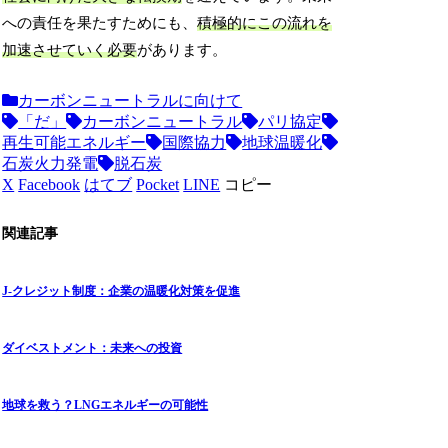
への責任を果たすためにも、
積極的にこの流れを
加速させていく必要
があります。
カーボンニュートラルに向けて
「だ」
カーボンニュートラル
パリ協定
再生可能エネルギー
国際協力
地球温暖化
石炭火力発電
脱石炭
X
Facebook
はてブ
Pocket
LINE
コピー
関連記事
J-クレジット制度：企業の温暖化対策を促進
ダイベストメント：未来への投資
地球を救う？LNGエネルギーの可能性