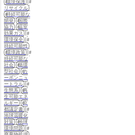
環境保護
リサイクル
持続可能な
開発
国際
協力
温室
効果ガス
環境保全
持続可能性
環境政策
持続可能な
社会
循環
型社会
カ
ーボンニュ
ートラル
生態系
再
生可能エネ
ルギー
京
都議定書
地球温暖化
対策
地球
環境問題
廃棄物処理