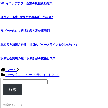
SBTイニシアチブ：企業の気候変動対策
メタノール車: 環境とエネルギーの未来?
廃プラが鉄に？環境を救う高炉還元剤
脱炭素を加速させる、注目の『ベースライン＆クレジット』
水素社会実現の鍵！水素貯蔵の技術と未来
ホーム
カーボンニュートラルに向けて
検索
検索されている