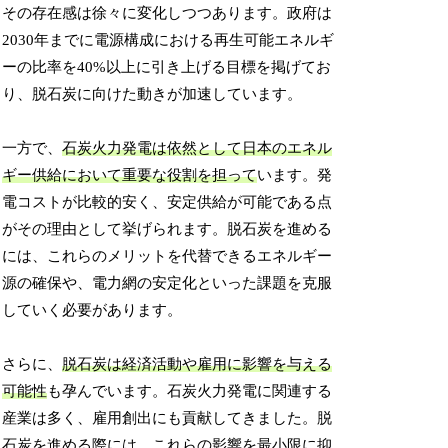
その存在感は徐々に変化しつつあります。政府は
2030年までに電源構成における再生可能エネルギ
ーの比率を40%以上に引き上げる目標を掲げてお
り、脱石炭に向けた動きが加速しています。
一方で、
石炭火力発電は依然として日本のエネル
ギー供給において重要な役割を担って
います。発
電コストが比較的安く、安定供給が可能である点
がその理由として挙げられます。脱石炭を進める
には、これらのメリットを代替できるエネルギー
源の確保や、電力網の安定化といった課題を克服
していく必要があります。
さらに、
脱石炭は経済活動や雇用に影響を与える
可能性
も孕んでいます。石炭火力発電に関連する
産業は多く、雇用創出にも貢献してきました。脱
石炭を進める際には、これらの影響を最小限に抑