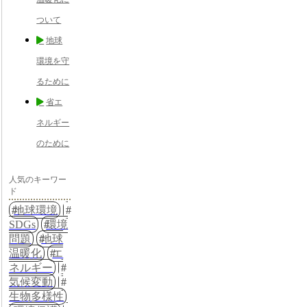
ついて
地球
環境を守
るために
省エ
ネルギー
のために
人気のキーワー
ド
地球環境
SDGs
環境
問題
地球
温暖化
エ
ネルギー
気候変動
生物多様性