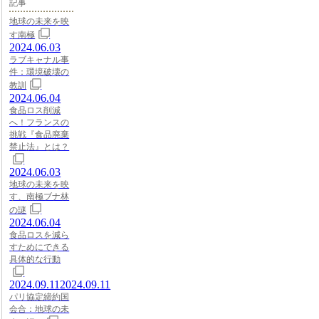
記事
地球の未来を映
す南極
2024.06.03
ラブキャナル事
件：環境破壊の
教訓
2024.06.04
食品ロス削減
へ！フランスの
挑戦『食品廃棄
禁止法』とは？
2024.06.03
地球の未来を映
す、南極ブナ林
の謎
2024.06.04
食品ロスを減ら
すためにできる
具体的な行動
2024.09.11
2024.09.11
パリ協定締約国
会合：地球の未