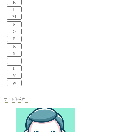
K
L
M
N
O
P
R
S
T
U
V
W
サイト作成者