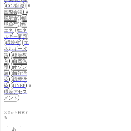
CO2削減
国際会議
脱炭素
環
境負荷
省
エネ
エネ
ルギー問題
環境省
エ
ネルギー政
策
環境教
育
自然保
護
オゾン
層
海洋汚
染
環境汚
染
UNEP
環境アセス
メント
50音から検索す
る
あ