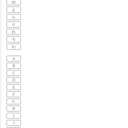
ゆ
よ
ら
り
れ
ろ
わ
A
B
C
D
E
F
G
H
I
J