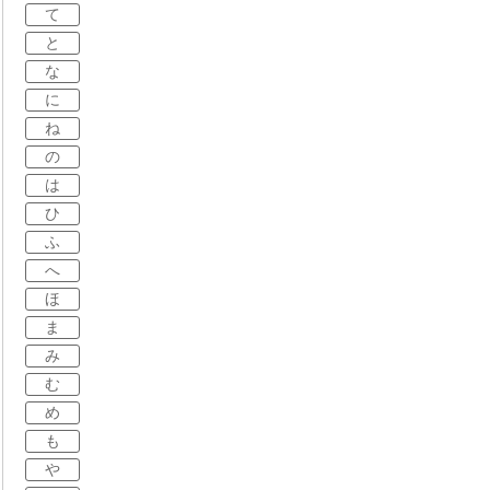
て
と
な
に
ね
の
は
ひ
ふ
へ
ほ
ま
み
む
め
も
や