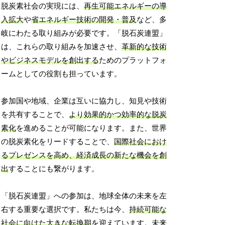
脱炭素社会の実現には、
再生可能エネルギーの導
入拡大
や
省エネルギー技術の開発・普及
など、多
岐にわたる取り組みが必要です。「脱石炭連盟」
は、これらの取り組みを加速させ、
革新的な技術
やビジネスモデルを創出する
ためのプラットフォ
ームとしての役割も担っています。
参加国や地域、企業は互いに協力し、知見や技術
を共有することで、
より効果的かつ効率的な脱炭
素化
を進めることが可能になります。また、世界
の脱炭素化をリードすることで、
国際社会におけ
るプレゼンスを高め、経済成長の新たな機会を創
出
することにも繋がります。
「脱石炭連盟」への参加は、地球全体の未来を左
右する重要な選択です。私たちは今、
持続可能な
社会に向けた大きな転換期
を迎えています。未来