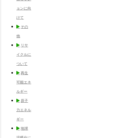
ョンに向
けて
その
他
リサ
イクルに
ついて
再生
可能エネ
ルギー
原子
力エネル
ギー
地球
温暖化に