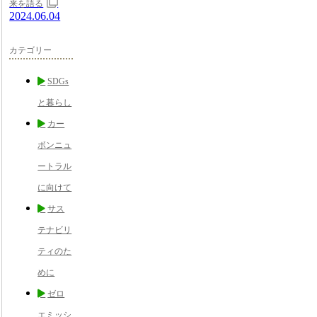
来を語る
2024.06.04
カテゴリー
SDGs
と暮らし
カー
ボンニュ
ートラル
に向けて
サス
テナビリ
ティのた
めに
ゼロ
エミッシ