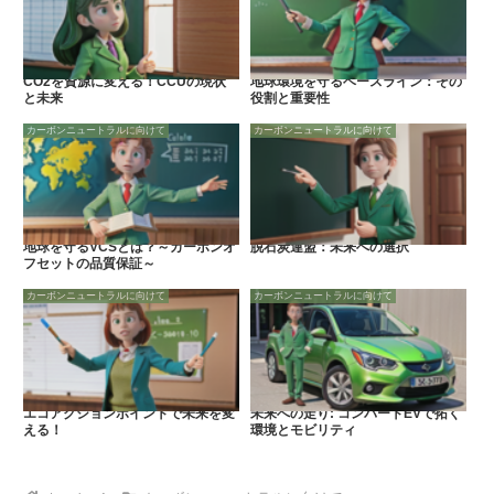
CO2を資源に変える！CCUの現状
地球環境を守るベースライン：その
と未来
役割と重要性
カーボンニュートラルに向けて
カーボンニュートラルに向けて
地球を守るVCSとは？～カーボンオ
脱石炭連盟：未来への選択
フセットの品質保証～
カーボンニュートラルに向けて
カーボンニュートラルに向けて
エコアクションポイントで未来を変
未来への走り: コンバートEVで拓く
える！
環境とモビリティ