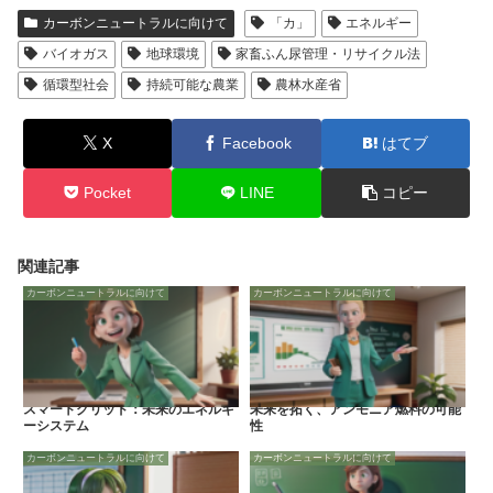
カーボンニュートラルに向けて
「カ」
エネルギー
バイオガス
地球環境
家畜ふん尿管理・リサイクル法
循環型社会
持続可能な農業
農林水産省
X
Facebook
はてブ
Pocket
LINE
コピー
関連記事
カーボンニュートラルに向けて
カーボンニュートラルに向けて
スマートグリッド：未来のエネルギ
未来を拓く、アンモニア燃料の可能
ーシステム
性
カーボンニュートラルに向けて
カーボンニュートラルに向けて