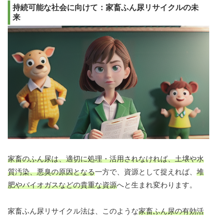
持続可能な社会に向けて：家畜ふん尿リサイクルの未
来
家畜のふん尿は、適切に処理・活用されなければ、土壌や水
質汚染、悪臭の原因となる
一方で、資源として捉えれば、
堆
肥やバイオガスなどの貴重な資源
へと生まれ変わります。
家畜ふん尿リサイクル法は、このような
家畜ふん尿の有効活