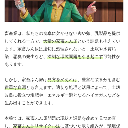
畜産業は、私たちの食卓に欠かせない肉や卵、乳製品を提供
してくれる一方で、
大量の家畜ふん尿
という課題も抱えてい
ます。家畜ふん尿は適切に処理されないと、土壌や水質汚
染、悪臭の発生など、
深刻な環境問題を引き起こす
可能性が
あります。
しかし、家畜ふん尿は
見方を変えれば
、豊富な栄養分を含む
貴重な資源
とも言えます。適切な処理と活用によって、土壌
改良に役立つ堆肥や、エネルギー源となるバイオガスなどを
生み出すことができます。
本稿では、家畜ふん尿問題の現状と課題を改めて見つめ直
し、
家畜ふん尿リサイクル法
に基づいた取り組みが、環境保